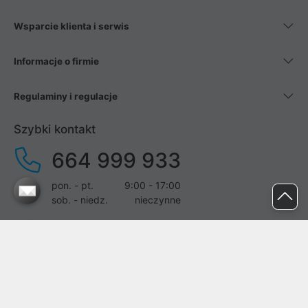
Wsparcie klienta i serwis
Informacje o firmie
Regulaminy i regulacje
Szybki kontakt
664 999 933
pon. - pt.
9:00 - 17:00
sob. - niedz.
nieczynne
pomoc@proline.pl
Dołącz do nas