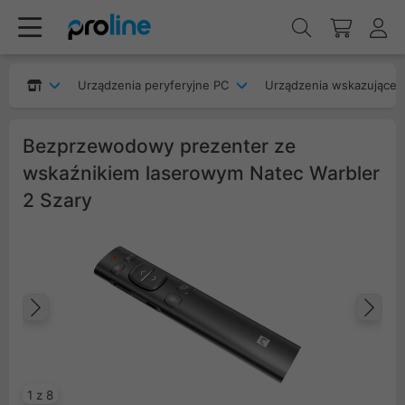
Urządzenia peryferyjne PC
Urządzenia wskazujące
Bezprzewodowy prezenter ze
wskaźnikiem laserowym Natec Warbler
2 Szary
Poprzedni
Na
1 z 8