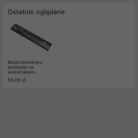
Ostatnio oglądane
Bezprzewodowy
prezenter ze
wskaźnikiem
laserowym Natec
59,00 zł
Warbler 2 Szary