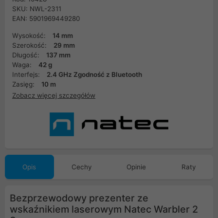
SKU: NWL-2311
EAN: 5901969449280
Wysokość:
14 mm
Szerokość:
29 mm
Długość:
137 mm
Waga:
42 g
Interfejs:
2.4 GHz Zgodność z Bluetooth
Zasięg:
10 m
Zobacz więcej szczegółów
Opis
Cechy
Opinie
Raty
Bezprzewodowy prezenter ze
wskaźnikiem laserowym Natec Warbler 2