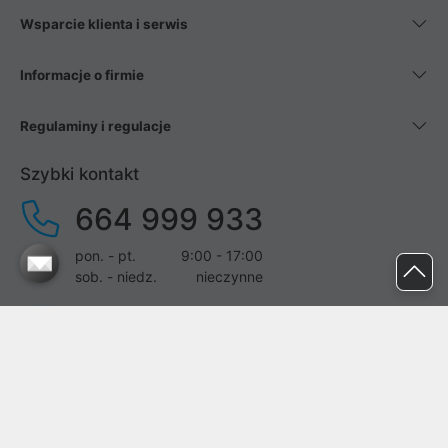
Wsparcie klienta i serwis
Informacje o firmie
Regulaminy i regulacje
Szybki kontakt
664 999 933
pon. - pt.
9:00 - 17:00
sob. - niedz.
nieczynne
pomoc@proline.pl
Dołącz do nas