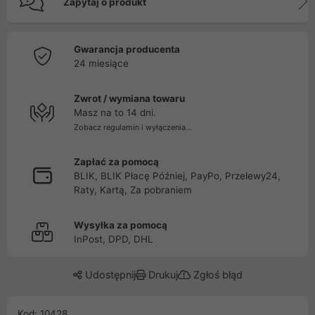
Zapytaj o produkt
Gwarancja producenta
24 miesiące
Zwrot / wymiana towaru
Masz na to 14 dni.
Zobacz regulamin i wyłączenia...
Zapłać za pomocą
BLIK, BLIK Płacę Później, PayPo, Przelewy24,
Raty, Kartą, Za pobraniem
Wysyłka za pomocą
InPost, DPD, DHL
Udostępnij
Drukuj
Zgłoś błąd
Kod: 10428