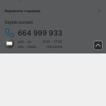
Regulaminy i regulacje
Szybki kontakt
664 999 933
pon. - pt.
9:00 - 17:00
sob. - niedz.
nieczynne
pomoc@proline.pl
Dołącz do nas
Zgłoś błąd na stronie
Proline SA z siedzibą w Mirkowie (55-095), przy ul. Brzozowej 5,
wpisana do rejestru przedsiębiorców Krajowego Rejestru Sądowego
przez Sąd Rejonowy dla Wrocławia-Fabrycznej we Wrocławiu, VI