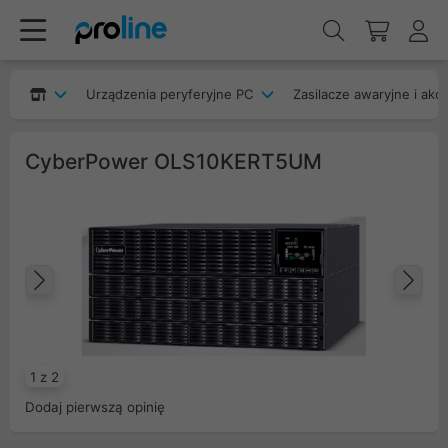
Urządzenia peryferyjne PC
Zasilacze awaryjne i akc
CyberPower OLS10KERT5UM
Poprzedni
Na
1 z 2
Dodaj pierwszą opinię