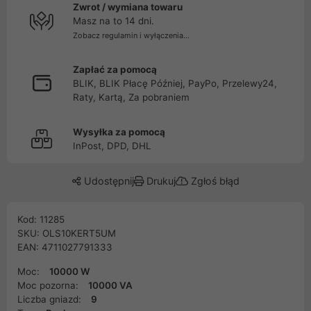
Zwrot / wymiana towaru
Masz na to 14 dni.
Zobacz regulamin i wyłączenia...
Zapłać za pomocą
BLIK, BLIK Płacę Później, PayPo, Przelewy24,
Raty, Kartą, Za pobraniem
Wysyłka za pomocą
InPost, DPD, DHL
Udostępnij
Drukuj
Zgłoś błąd
Kod: 11285
SKU: OLS10KERT5UM
EAN: 4711027791333
Moc:
10000 W
Moc pozorna:
10000 VA
Liczba gniazd:
9