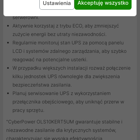
Wybierz UPS o mocy z zapasem, aby sprostać
Akceptuję wszystko
Ustawienia
przyszłym rozbudowom swojego stanowiska lub
serwerowni.
Aktywnie korzystaj z trybu ECO, aby zmniejszyć
zużycie energii bez utraty niezawodności.
Regularnie monitoruj stan UPS za pomocą panelu
LCD i systemów zdalnego zarządzania, aby szybko
reagować na potencjalne usterki.
W przypadku większych instalacji rozważ połączenie
kilku jednostek UPS równolegle dla zwiększenia
bezpieczeństwa zasilania.
Planuj serwisowanie UPS z wykorzystaniem
przełącznika obejściowego, aby uniknąć przerw w
pracy sprzętu.
"CyberPower OLS10KERT5UM gwarantuje stabilne i
niezawodne zasilanie dla krytycznych systemów,
charakteryzując się wysoką efektywnością