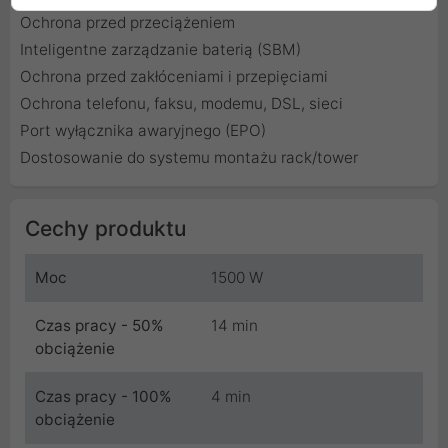
Ochrona przed przeciążeniem
Inteligentne zarządzanie baterią (SBM)
Ochrona przed zakłóceniami i przepięciami
Ochrona telefonu, faksu, modemu, DSL, sieci
Port wyłącznika awaryjnego (EPO)
Dostosowanie do systemu montażu rack/tower
Cechy produktu
Moc
1500 W
Czas pracy - 50%
14 min
obciążenie
Czas pracy - 100%
4 min
obciążenie