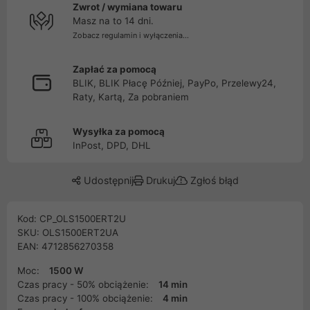
Zwrot / wymiana towaru
Masz na to 14 dni.
Zobacz regulamin i wyłączenia...
Zapłać za pomocą
BLIK, BLIK Płacę Później, PayPo, Przelewy24,
Raty, Kartą, Za pobraniem
Wysyłka za pomocą
InPost, DPD, DHL
Udostępnij
Drukuj
Zgłoś błąd
Kod: CP_OLS1500ERT2U
SKU: OLS1500ERT2UA
EAN: 4712856270358
Moc:
1500 W
Czas pracy - 50% obciążenie:
14 min
Czas pracy - 100% obciążenie:
4 min