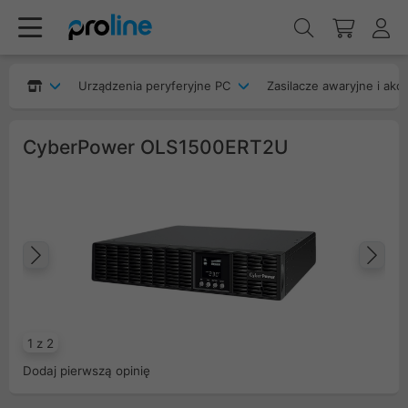
Urządzenia peryferyjne PC
Zasilacze awaryjne i akc
CyberPower OLS1500ERT2U
Poprzedni
Na
1 z 2
Dodaj pierwszą opinię