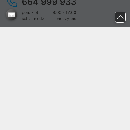
664 999 933
pon. - pt.
9:00 - 17:00
sob. - niedz.
nieczynne
pomoc@proline.pl
Dołącz do nas
Zgłoś błąd na stronie
Proline SA z siedzibą w Mirkowie (55-095), przy ul. Brzozowej 5,
wpisana do rejestru przedsiębiorców Krajowego Rejestru Sądowego
przez Sąd Rejonowy dla Wrocławia-Fabrycznej we Wrocławiu, VI
Wydział Gospodarczy Krajowego Rejestru Sądowego pod nr KRS:
0000282071, NIP: 8951898022, REGON: 020482041, BDO:
000437899. Kapitał zakładowy Spółki wynosi 500000,00 zł i został
on opłacony w całości.
© proline 1996 - 2026. Wszelkie prawa zastrzeżone.