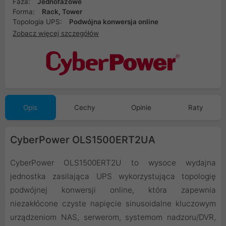
Faza:
Jednofazowe
Forma:
Rack, Tower
Topologia UPS:
Podwójna konwersja online
Zobacz więcej szczegółów
Opis
Cechy
Opinie
Raty
CyberPower OLS1500ERT2UA
CyberPower OLS1500ERT2U to wysoce wydajna
jednostka zasilająca UPS wykorzystująca topologię
podwójnej konwersji online, która zapewnia
niezakłócone czyste napięcie sinusoidalne kluczowym
urządzeniom NAS, serwerom, systemom nadzoru/DVR,