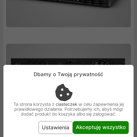
Dbamy o Twoją prywatność
Ta strona korzysta z
ciasteczek
w celu zapewnienia jej
prawidłowego działania. Potrzebujemy ich, abyś mógł
dodać produkt do koszyka albo się zalogować.
Akceptuję wszystko
Ustawienia
Tryb ECO