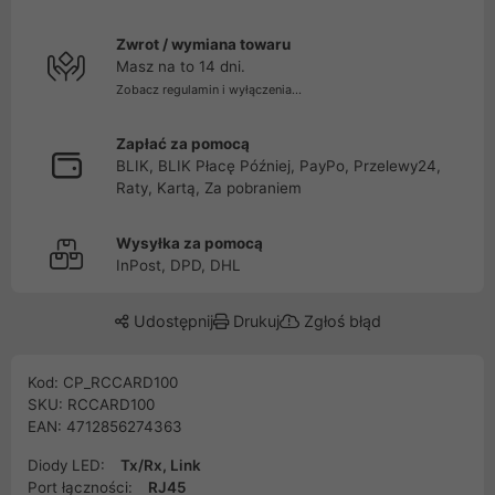
Zwrot / wymiana towaru
Masz na to 14 dni.
Zobacz regulamin i wyłączenia...
Zapłać za pomocą
BLIK, BLIK Płacę Później, PayPo, Przelewy24,
Raty, Kartą, Za pobraniem
Wysyłka za pomocą
InPost, DPD, DHL
Udostępnij
Drukuj
Zgłoś błąd
Kod: CP_RCCARD100
SKU: RCCARD100
EAN: 4712856274363
Diody LED:
Tx/Rx, Link
Port łączności:
RJ45