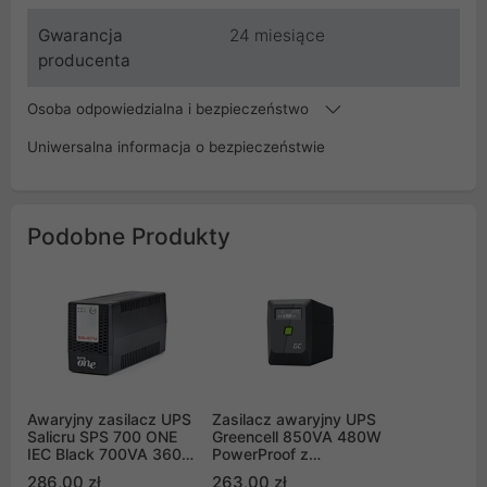
Gwarancja
24 miesiące
producenta
Osoba odpowiedzialna i bezpieczeństwo
Uniwersalna informacja o bezpieczeństwie
Podobne Produkty
Awaryjny zasilacz UPS
Zasilacz awaryjny UPS
Salicru SPS 700 ONE
Greencell 850VA 480W
IEC Black 700VA 360W
PowerProof z
Line-interactive AVR
wyświetlaczem LCD
286,00 zł
263,00 zł