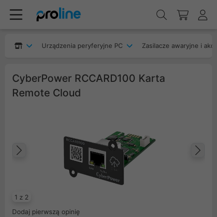
Urządzenia peryferyjne PC
Zasilacze awaryjne i akc
CyberPower RCCARD100 Karta
Remote Cloud
Poprzedni
Na
1 z 2
Dodaj pierwszą opinię