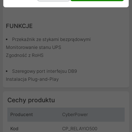
FUNKCJE
Przekaźnik ze stykami bezprądowymi
Monitorowanie stanu UPS
Zgodność z RoHS
Szeregowy port interfejsu DB9
Instalacja Plug-and-Play
Cechy produktu
Producent
CyberPower
Kod
CP_RELAYIO500