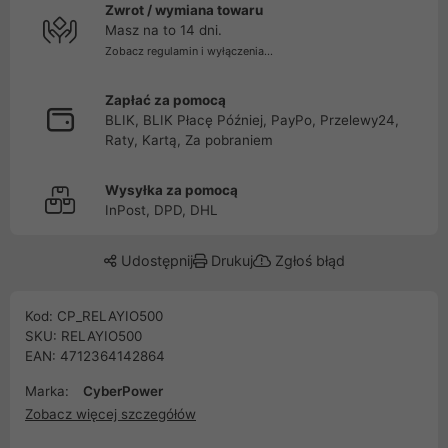
Zwrot / wymiana towaru
Masz na to 14 dni.
Zobacz regulamin i wyłączenia...
Zapłać za pomocą
BLIK, BLIK Płacę Później, PayPo, Przelewy24,
Raty, Kartą, Za pobraniem
Wysyłka za pomocą
InPost, DPD, DHL
Udostępnij
Drukuj
Zgłoś błąd
Kod: CP_RELAYIO500
SKU: RELAYIO500
EAN: 4712364142864
Marka:
CyberPower
Zobacz więcej szczegółów