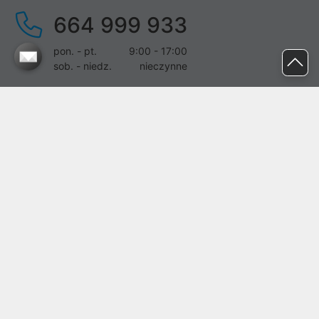
664 999 933
pon. - pt.
9:00 - 17:00
sob. - niedz.
nieczynne
pomoc@proline.pl
Dołącz do nas
Zgłoś błąd na stronie
Proline SA z siedzibą w Mirkowie (55-095), przy ul. Brzozowej 5,
wpisana do rejestru przedsiębiorców Krajowego Rejestru Sądowego
przez Sąd Rejonowy dla Wrocławia-Fabrycznej we Wrocławiu, VI
Wydział Gospodarczy Krajowego Rejestru Sądowego pod nr KRS:
0000282071, NIP: 8951898022, REGON: 020482041, BDO:
000437899. Kapitał zakładowy Spółki wynosi 500000,00 zł i został
on opłacony w całości.
© proline 1996 - 2026. Wszelkie prawa zastrzeżone.