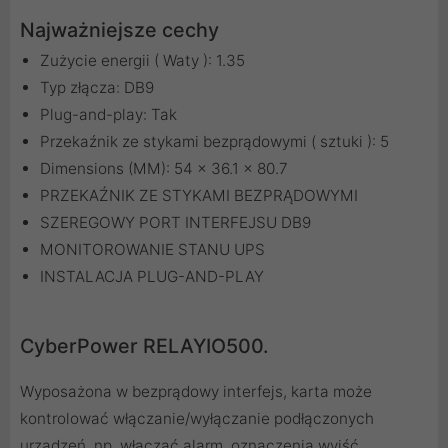
Najważniejsze cechy
Zużycie energii ( Waty ): 1.35
Typ złącza: DB9
Plug-and-play: Tak
Przekaźnik ze stykami bezprądowymi ( sztuki ): 5
Dimensions (MM): 54 x 36.1 x 80.7
PRZEKAŹNIK ZE STYKAMI BEZPRĄDOWYMI
SZEREGOWY PORT INTERFEJSU DB9
MONITOROWANIE STANU UPS
INSTALACJA PLUG-AND-PLAY
CyberPower RELAYIO500.
Wyposażona w bezprądowy interfejs, karta może
kontrolować włączanie/wyłączanie podłączonych
urządzeń, np. włączać alarm, oznaczenia wyjść