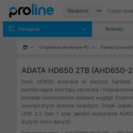
Produkty
Kategorie
Nowości
Producenci
Urządzenia peryferyjne PC
Pamięci przenoś
Kategorie
ADATA HD650 2TB (AHD650-2
Dysk HD650 powraca w jeszcze bardziej m
pochłaniająca wstrząsy obudowa i trójwarstwowa
posiada równocześnie ciekawy wygląd. Pojemno
zewnętrznych dysków twardych. Dzięki prędko
USB 3.2 Gen 1 oraz jakości wykonania ADAT
dużych ilości danych.
Dodaj pierwszą opinię
Kod: AHD650-2TU31-CBL
SKU: AH