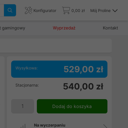
Konfigurator
0,00 zł
Mój Proline
t gamingowy
Wyprzedaż
Kontakt
529,00 zł
Wysyłkowa:
,
540,00 zł
Stacjonarna:
i
h
ą
Dodaj do koszyka
e
Na wyczerpaniu