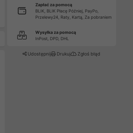
Zapłać za pomocą
BLIK, BLIK Płacę Później, PayPo,
Przelewy24, Raty, Kartą, Za pobraniem
Wysyłka za pomocą
InPost, DPD, DHL
Udostępnij
Drukuj
Zgłoś błąd