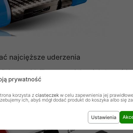
ć najcięższe uderzenia
kalny materiał silikonowy o wyjątkowej elastyczności,
ją prywatność
 na wszystkich osiach.
trona korzysta z
ciasteczek
w celu zapewnienia jej prawidłowe
rzebujemy ich, abyś mógł dodać produkt do koszyka albo się z
Akce
Ustawienia