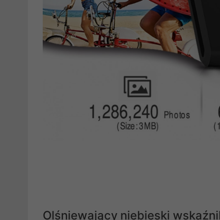
Olśniewający niebieski wskaźni