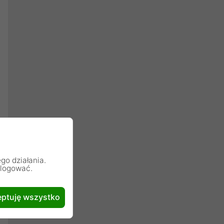
go działania.
alogować.
ptuję wszystko