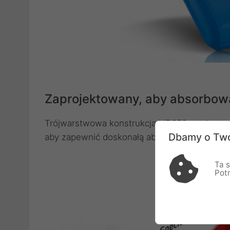
Zaprojektowany, aby absorbowa
Trójwarstwowa konstrukcja HD650 zawiera uni
Dbamy o Two
aby zapewnić doskonałą absorpcję wstrząsów
Ta s
Pot