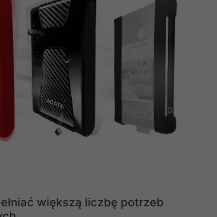
łniać większą liczbę potrzeb
ych