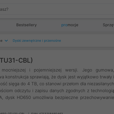
Bestsellery
pro
mocje
Sprzę
ne
Dyski zewnętrzne i przenośne
TU31-CBL)
ocniejszej i pojemniejszej wersji. Jego gumowa
 konstrukcja sprawiają, że dysk jest wyjątkowo trwały 
ść sięga do 4 TB, co stanowi przełom dla niezasilanyc
ściom odczytu i zapisu danych zgodnych z technologi
A, dysk HD650 umożliwia bezpieczne przechowywani
D650-2TU31-CBL
EAN: 4713218460462