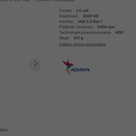
Format:
2.5 cali
Pojemność:
2000 GB
Interfejs:
USB 3.2 Gen 1
Prędkość obrotowa:
5400 rpm
Technologia przechowywania:
HDD
Waga:
201 g
Zobacz więcej szczegółów
Następny
uktu