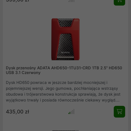
starszy standard USB 2.0. Idealnie współpracuje z takimi
urządzeniami jak: komputery osobiste, notebooki czy
telewizory.
Dysk przenośny ADATA AHD650-1TU31-CRD 1TB 2.5" HD650
USB 3.1 Czerwony
Dysk HD650 powraca w jeszcze bardziej mocniejszej i
pojemniejszej wersji. Jego gumowa, pochłaniająca wstrząsy
obudowa i trójwarstwowa konstrukcja sprawiają, że dysk jest
wyjątkowo trwały i posiada równocześnie ciekawy wygląd.
Pojemność sięga do 4 TB, co stanowi przełom dla
435,00 zł
niezasilanych zewnętrznych dysków twardych. Dzięki
prędkościom odczytu i zapisu danych zgodnych z technologią
USB 3.2 Gen 1 oraz jakości wykonania ADATA, dysk HD650
umożliwia bezpieczne przechowywanie dużych ilości danych.