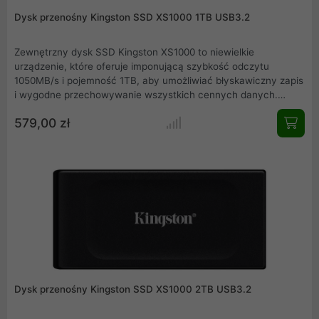
Dysk przenośny Kingston SSD XS1000 1TB USB3.2
Zewnętrzny dysk SSD Kingston XS1000 to niewielkie
urządzenie, które oferuje imponującą szybkość odczytu
1050MB/s i pojemność 1TB, aby umożliwiać błyskawiczny zapis
i wygodne przechowywanie wszystkich cennych danych.
Dzięki niezrównanej wygodzie i imponującym możliwościom
579,00 zł
przechowywania dysk XS1000 1TB może być Twoim
niezawodnym rozwiązaniem do tworzenia kopii zapasowych
plików, zapewniając łatwy dostęp do ważnych dokumentów,
cennych wspomnień i plików multimedialnych. Pożegnaj się z
nieporęcznymi nośnikami, wybierając wygodę i wydajność
przechowywania, jakie oferuje zewnętrzny dysk SSD XS1000
1TB.
Dysk przenośny Kingston SSD XS1000 2TB USB3.2