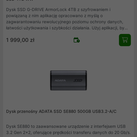
Dysk SSD G-DRIVE ArmorLock 4TB z szyfrowaniem i
powiązaną z nim aplikację opracowano z myślą o
zagwarantowaniu rewolucyjnego poziomu ochrony danych,
łatwości użytkowania i szybkości działania. Użyj aplikacji, by
kontrolować dostęp do dysku - bez konieczności podawania
1 999,00 zł
hasła. Najwyższa wydajność oraz wyjątkowo wytrzymała
konstrukcja zapewniają niezawodność, na której możesz
polegać. To połączenie nowej generacji bezpieczeństwa z
niespotykaną dotąd prostotą użytkowania.
Dysk przenośny ADATA SSD SE880 500GB USB3.2-A/C
Dysk SE880 to zaawansowane urządzenie z interfejsem USB
3.2 Gen 2x2, oferujące prędkości transferu danych do 20 Gb/s.