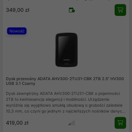
oprogramowania, więc rozpoczęcie przechowywania
349,00 zł
wszystkich ulubionych plików nie mogłoby być prostsze.
Niezależnie od tego, czy jesteś przy biurku, czy w podróży,
jego ponadczasowy design z matowym wykończeniem
oznacza, że zawsze będzie wyglądał dobrze. Co więcej, dysk
Nowość
twardy umożliwia również podłączenie do starszego sprzętu,
dzięki zgodności z USB 2.0
Dysk przenośny ADATA AHV300-2TU31-CBK 2TB 2.5" HV300
USB 3.1 Czarny
Dysk zewnętrzny ADATA AHV300-2TU31-CBK o pojemności
2TB to kwintesencja elegancji i mobilności. Urządzenie
wyróżnia się wyjątkowo smukłą obudową o grubości zaledwie
10,3 mm, co czyni go jednym z najcieńszych nośników danych
na rynku. Wyposażony w szybki interfejs USB 3.2 Gen1 oraz
419,00 zł
zaawansowane czujniki wstrząsów, zapewnia pełną
integralność plików w każdych warunkach. Czarny,