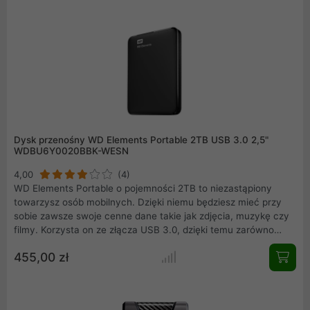
wyrafinowany design doskonale komponuje się z
nowoczesnym sprzętem, oferując ogromną przestrzeń na
materiały wideo wysokiej rozdzielczości.
Dysk przenośny WD Elements Portable 2TB USB 3.0 2,5"
WDBU6Y0020BBK-WESN
4,00
(4)
WD Elements Portable o pojemności 2TB to niezastąpiony
towarzysz osób mobilnych. Dzięki niemu będziesz mieć przy
sobie zawsze swoje cenne dane takie jak zdjęcia, muzykę czy
filmy. Korzysta on ze złącza USB 3.0, dzięki temu zarówno
odczytywanie jak i zapis danych trwa niezwykle krótko. Dysk
455,00 zł
bez problemu podłączysz również do urządzeń obsługujących
starszy standard USB 2.0. Idealnie współpracuje z takimi
urządzeniami jak: komputery osobiste, notebooki czy
telewizory.