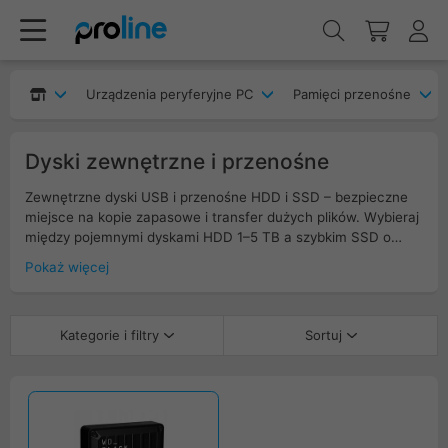
Urządzenia peryferyjne PC
Pamięci przenośne
Dyski zewnętrzne i przenośne
Zewnętrzne dyski USB i przenośne HDD i SSD – bezpieczne
miejsce na kopie zapasowe i transfer dużych plików. Wybieraj
między pojemnymi dyskami HDD 1–5 TB a szybkim SSD o
prędkościach do 1 000–2 000 MB/s. Złącza USB 3.2 Gen
Pokaż więcej
1/Gen 2 oraz USB-C, obsługa Windows, macOS i konsol.
Dostępne formaty 2,5 cala (zasilanie z USB) i 3,5 cala
(zasilacz) oraz kompaktowe SSD NVMe w obudowie.
Kategorie i filtry
Sortuj
Obudowy odporne na wstrząsy, wodoszczelne etui, przewody
w zestawie. Funkcje: szyfrowanie sprzętowe, hasło,
oprogramowanie do backupu. Dobierz dysk zewnętrzny pod
pojemność, szybkość i mobilność.