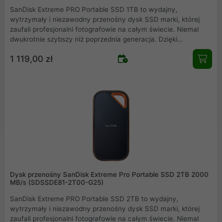
SanDisk Extreme PRO Portable SSD 1TB to wydajny,
wytrzymały i niezawodny przenośny dysk SSD marki, której
zaufali profesjonalni fotografowie na całym świecie. Niemal
dwukrotnie szybszy niż poprzednia generacja. Dzięki
pojemności 1 TB, urządzenie doskonale sprawdza się podczas
1 119,00 zł
długich sesji fotograficznych - możesz przechowywać na nim
całe portfolio lub zapisywać na bieżąco swoją pracę. Dysk
przenośny SSD SanDisk Extreme Pro 1TB, o kompaktowej
konstrukcji i małym rozmiarze, działa na komputerach PC i
Mac.
Dysk przenośny SanDisk Extreme Pro Portable SSD 2TB 2000
MB/s (SDSSDE81-2T00-G25)
SanDisk Extreme PRO Portable SSD 2TB to wydajny,
wytrzymały i niezawodny przenośny dysk SSD marki, której
zaufali profesjonalni fotografowie na całym świecie. Niemal