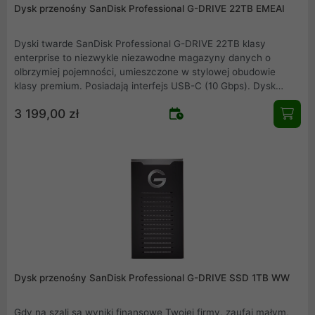
Dysk przenośny SanDisk Professional G-DRIVE 22TB EMEAI
Dyski twarde SanDisk Professional G-DRIVE 22TB klasy
enterprise to niezwykle niezawodne magazyny danych o
olbrzymiej pojemności, umieszczone w stylowej obudowie
klasy premium. Posiadają interfejs USB-C (10 Gbps). Dysk
Ultrastar 7200 obr./min odznacza się niezwykłą wydajnością do
3 199,00 zł
280 MB/s odczytu i 280 MB/s zapisu. Jest idealny do szybkiego
tworzenia kopii zapasowych i zapewnia dostęp do Twoich
filmów HD, zdjęć i innych ważnych treści. Wykonana z
anodyzowanego aluminium obudowa z możliwością piętrowego
ustawiania zapewnia najwyższą trwałość oraz jest wyposażona
w uchwyty umożliwiające podłączanie do wózków filmowych,
płyt montażowych lub innych sprzętów wymaganych podczas
produkcji.
Dysk przenośny SanDisk Professional G-DRIVE SSD 1TB WW
Gdy na szali są wyniki finansowe Twojej firmy, zaufaj małym,