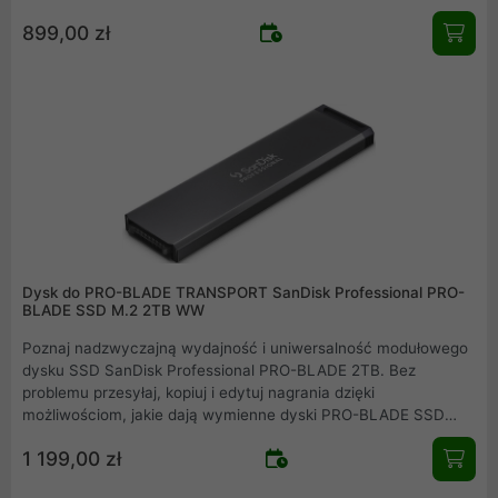
kontrolować dostęp do dysku - bez konieczności podawania
899,00 zł
hasła. Najwyższa wydajność oraz wyjątkowo wytrzymała
konstrukcja zapewniają niezawodność, na której możesz
polegać. To połączenie nowej generacji bezpieczeństwa z
niespotykaną dotąd prostotą użytkowania.
Dysk do PRO-BLADE TRANSPORT SanDisk Professional PRO-
BLADE SSD M.2 2TB WW
Poznaj nadzwyczajną wydajność i uniwersalność modułowego
dysku SSD SanDisk Professional PRO-BLADE 2TB. Bez
problemu przesyłaj, kopiuj i edytuj nagrania dzięki
możliwościom, jakie dają wymienne dyski PRO-BLADE SSD
Mag. Wybierz dyski SSD Mag, które zajmują mniej miejsca niż
1 199,00 zł
podobne rozwiązania. Umieszczaj je w przenośnej obudowie
PRO-BLADE TRANSPORT lub w stacjonarnym urządzeniu PRO-