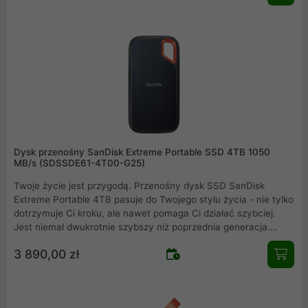
całe portfolio lub zapisywać na bieżąco swoją pracę. Dysk
przenośny SSD SanDisk Extreme Pro 4TB, o kompaktowej
konstrukcji i małym rozmiarze, działa na komputerach PC i
Mac.
Dysk przenośny SanDisk Extreme Portable SSD 4TB 1050
MB/s (SDSSDE61-4T00-G25)
Twoje życie jest przygodą. Przenośny dysk SSD SanDisk
Extreme Portable 4TB pasuje do Twojego stylu życia - nie tylko
dotrzymuje Ci kroku, ale nawet pomaga Ci działać szybciej.
Jest niemal dwukrotnie szybszy niż poprzednia generacja.
Uzyskaj szybką wydajność dysku SSD NVMe z prędkością
3 890,00 zł
odczytu do 1050 MB/s i prędkością zapisu do 1000 MB/s w
przenośnym dysku, który idealnie nadaje się do tworzenia
niesamowitych treści lub nagrywania niesamowitych
materiałów filmowych.