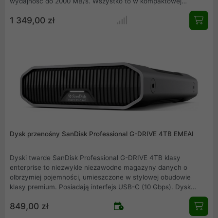
wydajność do 2000 MB/s. Wszystko to w kompaktowej
obudowie o pojemności zaledwie 28 cm3, czyli mniejszej niż
1 349,00 zł
etui na słuchawki Airpods. Te cechy sprawiają, że jest to
idealne rozwiązanie dla produktywności i kreatywności w
podróży.
Dysk przenośny SanDisk Professional G-DRIVE 4TB EMEAI
Dyski twarde SanDisk Professional G-DRIVE 4TB klasy
enterprise to niezwykle niezawodne magazyny danych o
olbrzymiej pojemności, umieszczone w stylowej obudowie
klasy premium. Posiadają interfejs USB-C (10 Gbps). Dysk
Ultrastar 7200 obr./min odznacza się niezwykłą wydajnością do
849,00 zł
250 MB/s odczytu i 250 MB/s zapisu. Jest idealny do szybkiego
tworzenia kopii zapasowych i zapewnia dostęp do Twoich