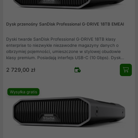
Dysk przenośny SanDisk Professional G-DRIVE 18TB EMEAI
Dyski twarde SanDisk Professional G-DRIVE 18TB klasy
enterprise to niezwykle niezawodne magazyny danych o
olbrzymiej pojemności, umieszczone w stylowej obudowie
klasy premium. Posiadają interfejs USB-C (10 Gbps). Dysk
Ultrastar 7200 obr./min odznacza się niezwykłą wydajnością do
2 729,00 zł
270 MB/s odczytu i 270 MB/s zapisu. Jest idealny do szybkiego
tworzenia kopii zapasowych i zapewnia dostęp do Twoich
filmów HD, zdjęć i innych ważnych treści. Wykonana z
anodyzowanego aluminium obudowa z możliwością piętrowego
Wysyłka gratis
ustawiania zapewnia najwyższą trwałość oraz jest wyposażona
w uchwyty umożliwiające podłączanie do wózków filmowych,
płyt montażowych lub innych sprzętów wymaganych podczas
produkcji.