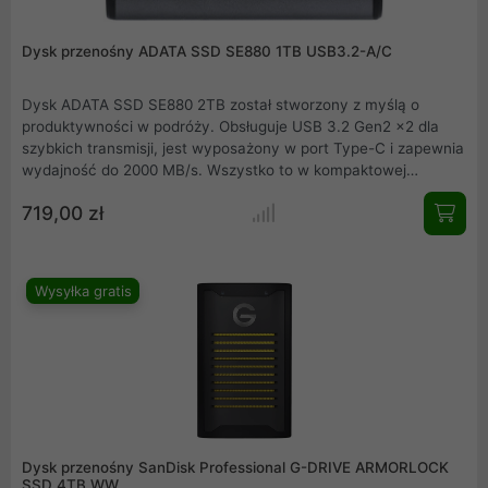
Dysk przenośny ADATA SSD SE880 1TB USB3.2-A/C
Dysk ADATA SSD SE880 2TB został stworzony z myślą o
produktywności w podróży. Obsługuje USB 3.2 Gen2 x2 dla
szybkich transmisji, jest wyposażony w port Type-C i zapewnia
wydajność do 2000 MB/s. Wszystko to w kompaktowej
obudowie o pojemności zaledwie 28 cm3, czyli mniejszej niż
719,00 zł
etui na słuchawki Airpods. Te cechy sprawiają, że jest to
idealne rozwiązanie dla produktywności i kreatywności w
podróży.
Wysyłka gratis
Dysk przenośny SanDisk Professional G-DRIVE ARMORLOCK
SSD 4TB WW