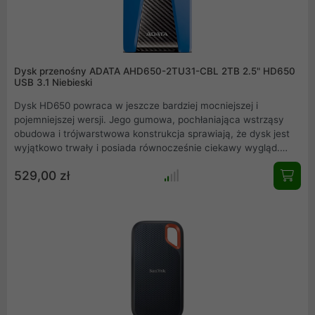
Dysk przenośny ADATA AHD650-2TU31-CBL 2TB 2.5" HD650
USB 3.1 Niebieski
Dysk HD650 powraca w jeszcze bardziej mocniejszej i
pojemniejszej wersji. Jego gumowa, pochłaniająca wstrząsy
obudowa i trójwarstwowa konstrukcja sprawiają, że dysk jest
wyjątkowo trwały i posiada równocześnie ciekawy wygląd.
Pojemność sięga do 4 TB, co stanowi przełom dla
529,00 zł
niezasilanych zewnętrznych dysków twardych. Dzięki
prędkościom odczytu i zapisu danych zgodnych z technologią
USB 3.2 Gen 1 oraz jakości wykonania ADATA, dysk HD650
umożliwia bezpieczne przechowywanie dużych ilości danych.