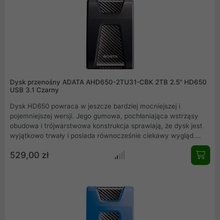
Dysk przenośny ADATA AHD650-2TU31-CBK 2TB 2.5" HD650
USB 3.1 Czarny
Dysk HD650 powraca w jeszcze bardziej mocniejszej i
pojemniejszej wersji. Jego gumowa, pochłaniająca wstrząsy
obudowa i trójwarstwowa konstrukcja sprawiają, że dysk jest
wyjątkowo trwały i posiada równocześnie ciekawy wygląd.
Pojemność sięga do 4 TB, co stanowi przełom dla
529,00 zł
niezasilanych zewnętrznych dysków twardych. Dzięki
prędkościom odczytu i zapisu danych zgodnych z technologią
USB 3.2 Gen 1 oraz jakości wykonania ADATA, dysk HD650
umożliwia bezpieczne przechowywanie dużych ilości danych.