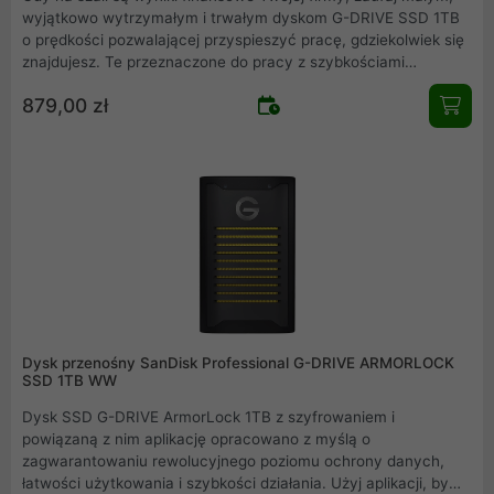
wyjątkowo wytrzymałym i trwałym dyskom G-DRIVE SSD 1TB
o prędkości pozwalającej przyspieszyć pracę, gdziekolwiek się
znajdujesz. Te przeznaczone do pracy z szybkościami
przesyłania do 1050 MB/s dyski umożliwiają zapisywanie,
879,00 zł
edytowanie i przechowywanie dużych plików, zaś 256-bitowe
szyfrowanie sprzętowe AES-XTS z ochroną hasłem zapewnia
pełne bezpieczeństwo Twoich danych. Dzięki uniwersalnemu
portowi USB-C z interfejsem SuperSpeed USB 10 Gb/s (USB
3.2 Gen 2) te dyski SSD mogą być stosowane zarówno z
najnowocześniejszymi, jak i starszymi laptopami i komputerami
stacjonarnymi.
Dysk przenośny SanDisk Professional G-DRIVE ARMORLOCK
SSD 1TB WW
Dysk SSD G-DRIVE ArmorLock 1TB z szyfrowaniem i
powiązaną z nim aplikację opracowano z myślą o
zagwarantowaniu rewolucyjnego poziomu ochrony danych,
łatwości użytkowania i szybkości działania. Użyj aplikacji, by