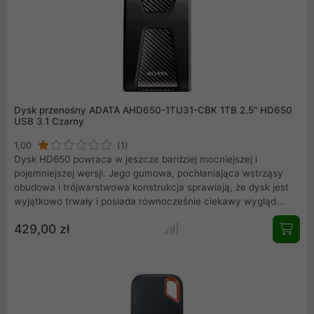
Dysk przenośny ADATA AHD650-1TU31-CBK 1TB 2.5" HD650
USB 3.1 Czarny
1,00
(1)
Dysk HD650 powraca w jeszcze bardziej mocniejszej i
pojemniejszej wersji. Jego gumowa, pochłaniająca wstrząsy
obudowa i trójwarstwowa konstrukcja sprawiają, że dysk jest
wyjątkowo trwały i posiada równocześnie ciekawy wygląd.
Pojemność sięga do 4 TB, co stanowi przełom dla
429,00 zł
niezasilanych zewnętrznych dysków twardych. Dzięki
prędkościom odczytu i zapisu danych zgodnych z technologią
USB 3.2 Gen 1 oraz jakości wykonania ADATA, dysk HD650
umożliwia bezpieczne przechowywanie dużych ilości danych.