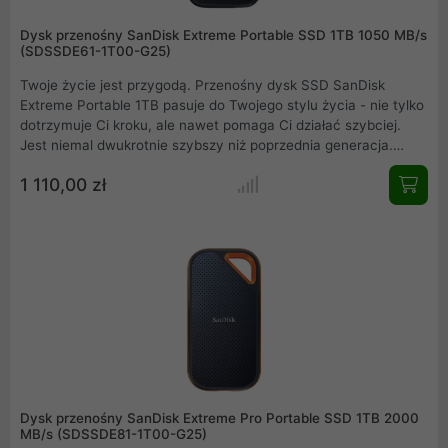
Dysk przenośny SanDisk Extreme Portable SSD 1TB 1050 MB/s
(SDSSDE61-1T00-G25)
Twoje życie jest przygodą. Przenośny dysk SSD SanDisk
Extreme Portable 1TB pasuje do Twojego stylu życia - nie tylko
dotrzymuje Ci kroku, ale nawet pomaga Ci działać szybciej.
Jest niemal dwukrotnie szybszy niż poprzednia generacja.
Uzyskaj szybką wydajność dysku SSD NVMe z prędkością
1 110,00 zł
odczytu do 1050 MB/s i prędkością zapisu do 1000 MB/s w
przenośnym dysku, który idealnie nadaje się do tworzenia
niesamowitych treści lub nagrywania niesamowitych
materiałów filmowych.
Dysk przenośny SanDisk Extreme Pro Portable SSD 1TB 2000
MB/s (SDSSDE81-1T00-G25)