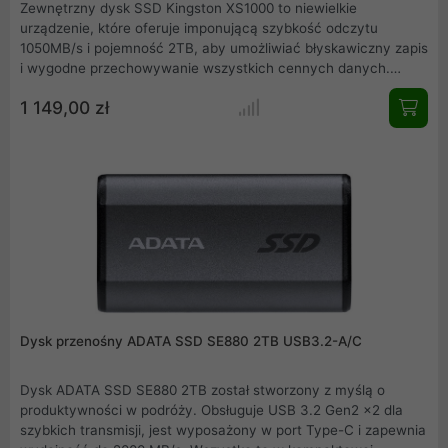
Zewnętrzny dysk SSD Kingston XS1000 to niewielkie
urządzenie, które oferuje imponującą szybkość odczytu
1050MB/s i pojemność 2TB, aby umożliwiać błyskawiczny zapis
i wygodne przechowywanie wszystkich cennych danych.
Dzięki niezrównanej wygodzie i imponującym możliwościom
1 149,00 zł
przechowywania dysk XS1000 2TB może być Twoim
niezawodnym rozwiązaniem do tworzenia kopii zapasowych
plików, zapewniając łatwy dostęp do ważnych dokumentów,
cennych wspomnień i plików multimedialnych. Pożegnaj się z
nieporęcznymi nośnikami, wybierając wygodę i wydajność
przechowywania, jakie oferuje zewnętrzny dysk SSD XS1000
2TB.
Dysk przenośny ADATA SSD SE880 2TB USB3.2-A/C
Dysk ADATA SSD SE880 2TB został stworzony z myślą o
produktywności w podróży. Obsługuje USB 3.2 Gen2 x2 dla
szybkich transmisji, jest wyposażony w port Type-C i zapewnia