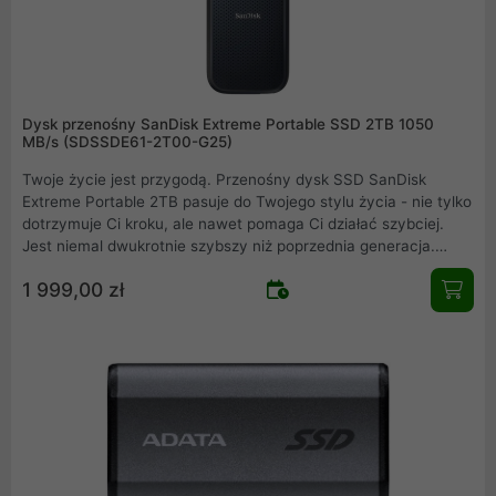
Dysk przenośny SanDisk Extreme Portable SSD 2TB 1050
MB/s (SDSSDE61-2T00-G25)
Twoje życie jest przygodą. Przenośny dysk SSD SanDisk
Extreme Portable 2TB pasuje do Twojego stylu życia - nie tylko
dotrzymuje Ci kroku, ale nawet pomaga Ci działać szybciej.
Jest niemal dwukrotnie szybszy niż poprzednia generacja.
Uzyskaj szybką wydajność dysku SSD NVMe z prędkością
1 999,00 zł
odczytu do 1050 MB/s i prędkością zapisu do 1000 MB/s w
przenośnym dysku, który idealnie nadaje się do tworzenia
niesamowitych treści lub nagrywania niesamowitych
materiałów filmowych.