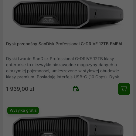
w uchwyty umożliwiające podłączanie do wózków filmowych,
płyt montażowych lub innych sprzętów wymaganych podczas
produkcji.
Dysk przenośny SanDisk Professional G-DRIVE 12TB EMEAI
Dyski twarde SanDisk Professional G-DRIVE 12TB klasy
enterprise to niezwykle niezawodne magazyny danych o
olbrzymiej pojemności, umieszczone w stylowej obudowie
klasy premium. Posiadają interfejs USB-C (10 Gbps). Dysk
Ultrastar 7200 obr./min odznacza się niezwykłą wydajnością do
1 939,00 zł
250 MB/s odczytu i 250 MB/s zapisu. Jest idealny do szybkiego
tworzenia kopii zapasowych i zapewnia dostęp do Twoich
filmów HD, zdjęć i innych ważnych treści. Wykonana z
anodyzowanego aluminium obudowa z możliwością piętrowego
Wysyłka gratis
ustawiania zapewnia najwyższą trwałość oraz jest wyposażona
w uchwyty umożliwiające podłączanie do wózków filmowych,
płyt montażowych lub innych sprzętów wymaganych podczas
produkcji.