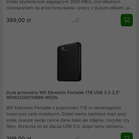
Dzięki szybkościom sięgającym 2000 MB/s, jest idealnym
rozwiązaniem do przechowywania i pracy z dużymi plikami, jak
edycja audio-wideo czy gry. Kompaktowy, lekki i kompatybilny
389,00 zł
z wieloma urządzeniami, SE880 zapewnia szybki dostęp do
danych na urządzeniach mobilnych i komputerach, bez
względu na system operacyjny.
Dysk przenośny WD Elements Portable 1TB USB 3.0 2,5"
WDBUZG0010BBK-WESN
WD Elements Portable o pojemności 1TB to niezastąpiony
towarzysz osób mobilnych. Dzięki niemu będziesz mieć przy
sobie zawsze swoje cenne dane takie jak zdjęcia, muzykę czy
filmy. Korzysta on ze złącza USB 3.0, dzięki temu zarówno
odczytywanie jak i zapis danych trwa niezwykle krótko. Dysk
399,00 zł
bez problemu podłączysz również do urządzeń obsługujących