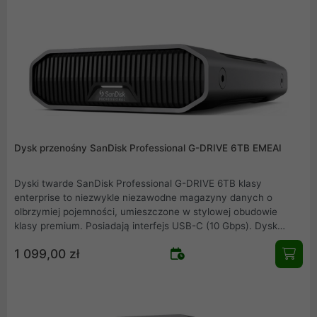
filmów HD, zdjęć i innych ważnych treści. Wykonana z
anodyzowanego aluminium obudowa z możliwością piętrowego
ustawiania zapewnia najwyższą trwałość oraz jest wyposażona
w uchwyty umożliwiające podłączanie do wózków filmowych,
płyt montażowych lub innych sprzętów wymaganych podczas
produkcji.
Dysk przenośny SanDisk Professional G-DRIVE 6TB EMEAI
Dyski twarde SanDisk Professional G-DRIVE 6TB klasy
enterprise to niezwykle niezawodne magazyny danych o
olbrzymiej pojemności, umieszczone w stylowej obudowie
klasy premium. Posiadają interfejs USB-C (10 Gbps). Dysk
Ultrastar 7200 obr./min odznacza się niezwykłą wydajnością do
1 099,00 zł
250 MB/s odczytu i 250 MB/s zapisu. Jest idealny do szybkiego
tworzenia kopii zapasowych i zapewnia dostęp do Twoich
filmów HD, zdjęć i innych ważnych treści. Wykonana z
anodyzowanego aluminium obudowa z możliwością piętrowego
ustawiania zapewnia najwyższą trwałość oraz jest wyposażona