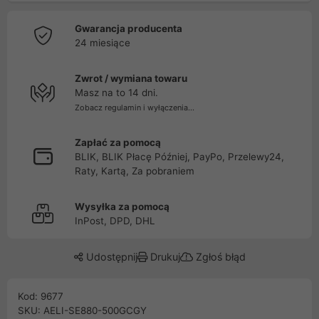
Gwarancja producenta
24 miesiące
Zwrot / wymiana towaru
Masz na to 14 dni.
Zobacz regulamin i wyłączenia...
Zapłać za pomocą
BLIK, BLIK Płacę Później, PayPo, Przelewy24,
Raty, Kartą, Za pobraniem
Wysyłka za pomocą
InPost, DPD, DHL
Udostępnij
Drukuj
Zgłoś błąd
Kod: 9677
SKU: AELI-SE880-500GCGY