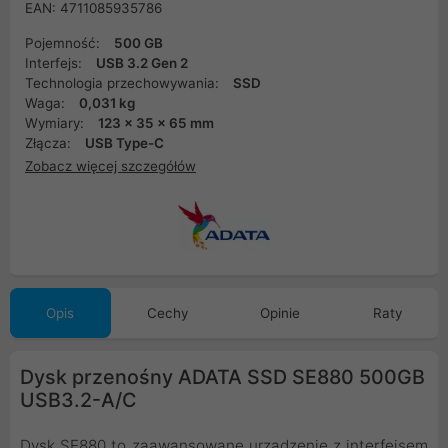
EAN: 4711085935786
Pojemność:
500 GB
Interfejs:
USB 3.2 Gen 2
Technologia przechowywania:
SSD
Waga:
0,031 kg
Wymiary:
123 x 35 x 65 mm
Złącza:
USB Type-C
Zobacz więcej szczegółów
Opis
Cechy
Opinie
Raty
Dysk przenośny ADATA SSD SE880 500GB
USB3.2-A/C
Dysk SE880 to zaawansowane urządzenie z interfejsem