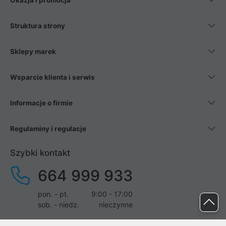
Okazja i promocja
Struktura strony
Sklepy marek
Wsparcie klienta i serwis
Informacje o firmie
Regulaminy i regulacje
Szybki kontakt
664 999 933
pon. - pt.
9:00 - 17:00
sob. - niedz.
nieczynne
pomoc@proline.pl