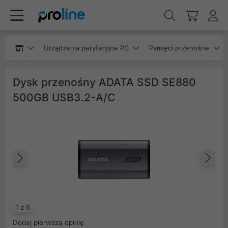
Urządzenia peryferyjne PC
Pamięci przenośne
Dysk przenośny ADATA SSD SE880
500GB USB3.2-A/C
Poprzedni
Na
1 z 6
Dodaj pierwszą opinię