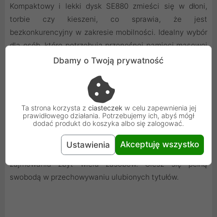
Kompaktowy i lekki dysk SE880 zmieści się w dłoni,
torbie czy kieszeni, co sprawia, że jest
bezkonkurencyjny w zakresie mobilności. Idealny wybór
dla osób, które potrzebują przenośnej pamięci masowej
o dużej wydajności.
Dbamy o Twoją prywatność
Twoja biblioteka gier w zasięgu ręki
Ta strona korzysta z
ciasteczek
w celu zapewnienia jej
prawidłowego działania. Potrzebujemy ich, abyś mógł
dodać produkt do koszyka albo się zalogować.
Dzięki kompatybilności z najnowszymi konsolami do gier,
dysk SE880 jest świetnym rozwiązaniem do
Akceptuję wszystko
Ustawienia
przechowywania gier, oferując dużą przestrzeń, bez
zajmowania zbyt wielu zasobów. Ciesz się pełną
swobodą w przechowywaniu ulubionych tytułów.