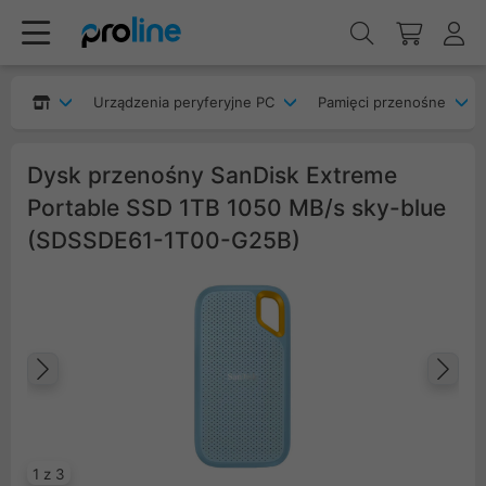
Urządzenia peryferyjne PC
Pamięci przenośne
Dysk przenośny SanDisk Extreme
Portable SSD 1TB 1050 MB/s sky-blue
(SDSSDE61-1T00-G25B)
Poprzedni
Na
1 z 3