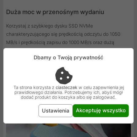
Duża moc w przenośnym wydaniu
Korzystaj z szybkiego dysku SSD NVMe
charakteryzującego się prędkością odczytu do 1050
MB/s i prędkością zapisu do 1000 MB/s oraz dużą
pojemnością 1TB - to doskonałe rozwiązanie do
Dbamy o Twoją prywatność
tworzenia treści i rejestrowania materiałów. Poręczny
uchwyt umożliwia przypięcie dysku karabińczykiem do
szlufki paska lub do plecaka, co zwiększa poziom
bezpieczeństwa podczas podróży.
Ta strona korzysta z
ciasteczek
w celu zapewnienia jej
prawidłowego działania. Potrzebujemy ich, abyś mógł
dodać produkt do koszyka albo się zalogować.
Akceptuję wszystko
Ustawienia