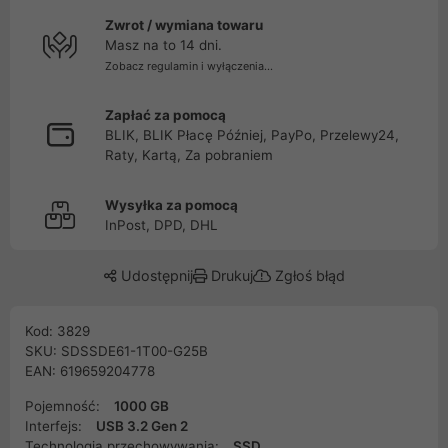
Zwrot / wymiana towaru
Masz na to 14 dni.
Zobacz regulamin i wyłączenia...
Zapłać za pomocą
BLIK, BLIK Płacę Później, PayPo, Przelewy24,
Raty, Kartą, Za pobraniem
Wysyłka za pomocą
InPost, DPD, DHL
Udostępnij
Drukuj
Zgłoś błąd
Kod: 3829
SKU: SDSSDE61-1T00-G25B
EAN: 619659204778
Pojemność:
1000 GB
Interfejs:
USB 3.2 Gen 2
Technologia przechowywania:
SSD