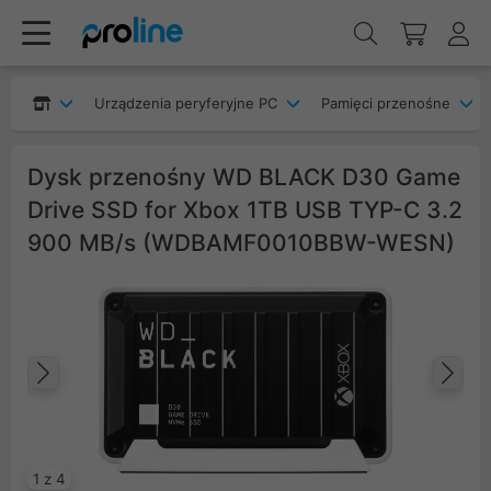
Urządzenia peryferyjne PC
Pamięci przenośne
Dysk przenośny WD BLACK D30 Game
Drive SSD for Xbox 1TB USB TYP-C 3.2
900 MB/s (WDBAMF0010BBW-WESN)
Poprzedni
Na
1 z 4