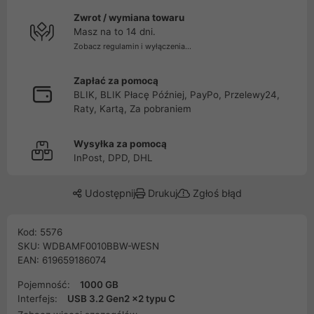
Zwrot / wymiana towaru
Masz na to 14 dni.
Zobacz regulamin i wyłączenia...
Zapłać za pomocą
BLIK, BLIK Płacę Później, PayPo, Przelewy24,
Raty, Kartą, Za pobraniem
Wysyłka za pomocą
InPost, DPD, DHL
Udostępnij
Drukuj
Zgłoś błąd
Kod: 5576
SKU: WDBAMF0010BBW-WESN
EAN: 619659186074
Pojemność:
1000 GB
Interfejs:
USB 3.2 Gen2 x2 typu C