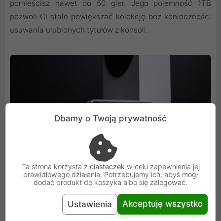
pomieścisz nawet do 50 gier. Jego pojemność 1TB
pozwoli Ci stale powiększać kolekcję bez konieczności
usuwania ulubionych tytułów z konsoli.
Dbamy o Twoją prywatność
Ta strona korzysta z
ciasteczek
w celu zapewnienia jej
prawidłowego działania. Potrzebujemy ich, abyś mógł
dodać produkt do koszyka albo się zalogować.
Akceptuję wszystko
Ustawienia
Dysk nowej generacji do konsoli Xbox