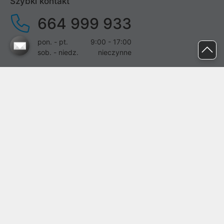
Szybki kontakt
664 999 933
pon. - pt.
9:00 - 17:00
sob. - niedz.
nieczynne
pomoc@proline.pl
Dołącz do nas
Zgłoś błąd na stronie
Proline SA z siedzibą w Mirkowie (55-095), przy ul. Brzozowej 5,
wpisana do rejestru przedsiębiorców Krajowego Rejestru Sądowego
przez Sąd Rejonowy dla Wrocławia-Fabrycznej we Wrocławiu, VI
Wydział Gospodarczy Krajowego Rejestru Sądowego pod nr KRS:
0000282071, NIP: 8951898022, REGON: 020482041, BDO:
000437899. Kapitał zakładowy Spółki wynosi 500000,00 zł i został
on opłacony w całości.