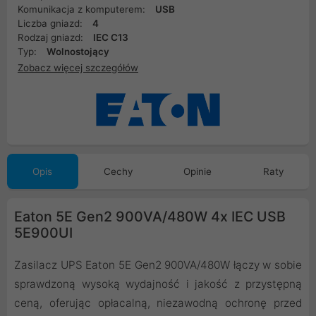
Komunikacja z komputerem:
USB
Liczba gniazd:
4
Rodzaj gniazd:
IEC C13
Typ:
Wolnostojący
Zobacz więcej szczegółów
Opis
Cechy
Opinie
Raty
Eaton 5E Gen2 900VA/480W 4x IEC USB
5E900UI
Zasilacz UPS Eaton 5E Gen2 900VA/480W łączy w sobie
sprawdzoną wysoką wydajność i jakość z przystępną
ceną, oferując opłacalną, niezawodną ochronę przed