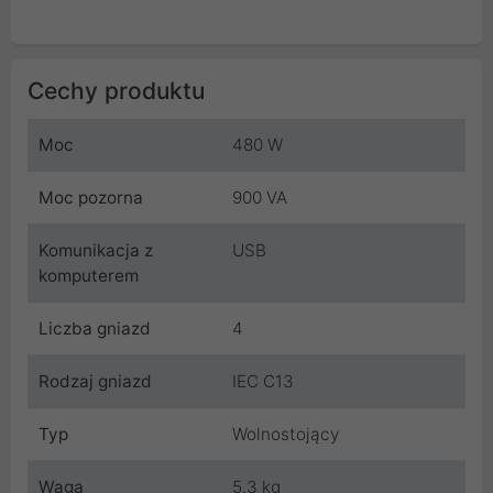
Cechy produktu
Moc
480 W
Moc pozorna
900 VA
Komunikacja z
USB
komputerem
Liczba gniazd
4
Rodzaj gniazd
IEC C13
Typ
Wolnostojący
Waga
5.3 kg