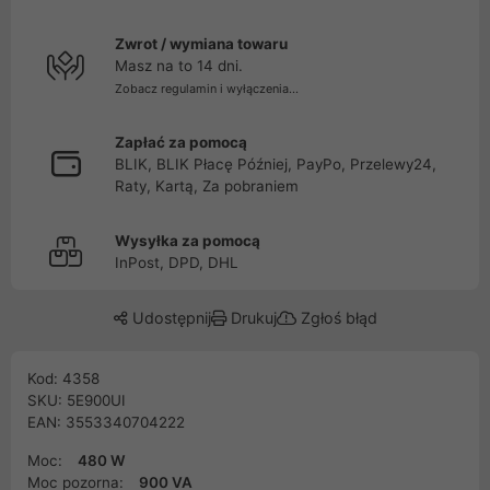
Zwrot / wymiana towaru
Masz na to 14 dni.
Zobacz regulamin i wyłączenia...
Zapłać za pomocą
BLIK, BLIK Płacę Później, PayPo, Przelewy24,
Raty, Kartą, Za pobraniem
Wysyłka za pomocą
InPost, DPD, DHL
Udostępnij
Drukuj
Zgłoś błąd
Kod: 4358
SKU: 5E900UI
EAN: 3553340704222
Moc:
480 W
Moc pozorna:
900 VA