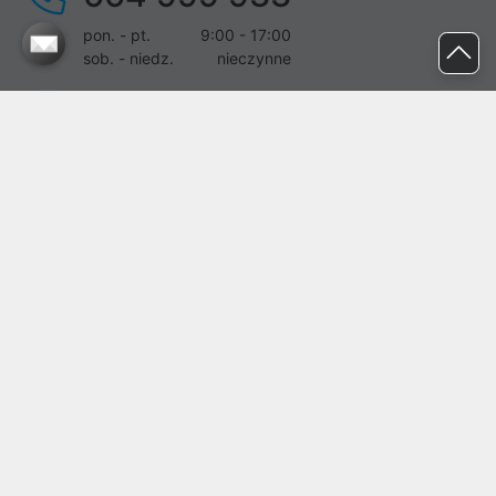
pon. - pt.
9:00 - 17:00
sob. - niedz.
nieczynne
pomoc@proline.pl
Dołącz do nas
Zgłoś błąd na stronie
Proline SA z siedzibą w Mirkowie (55-095), przy ul. Brzozowej 5,
wpisana do rejestru przedsiębiorców Krajowego Rejestru Sądowego
przez Sąd Rejonowy dla Wrocławia-Fabrycznej we Wrocławiu, VI
Wydział Gospodarczy Krajowego Rejestru Sądowego pod nr KRS:
0000282071, NIP: 8951898022, REGON: 020482041, BDO:
000437899. Kapitał zakładowy Spółki wynosi 500000,00 zł i został
on opłacony w całości.
© proline 1996 - 2026. Wszelkie prawa zastrzeżone.