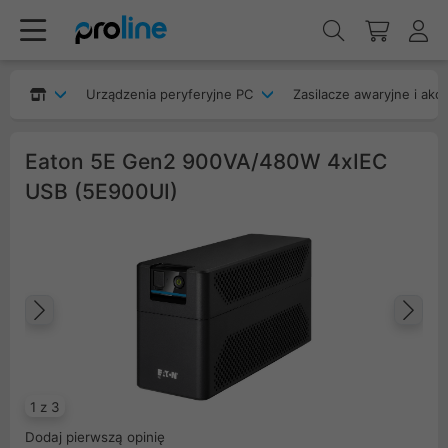
Urządzenia peryferyjne PC
Zasilacze awaryjne i akc
Eaton 5E Gen2 900VA/480W 4xIEC
USB (5E900UI)
Poprzedni
Na
1 z 3
Dodaj pierwszą opinię