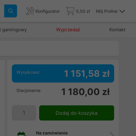
Konfigurator
0,00 zł
Mój Proline
t gamingowy
Wyprzedaż
Kontakt
1 151,58 zł
Wysyłkowa:
e
1 180,00 zł
Stacjonarna:
m
.
e
Dodaj do koszyka
t
Na zamówienie