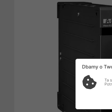
Dbamy o Two
Ta s
Pot