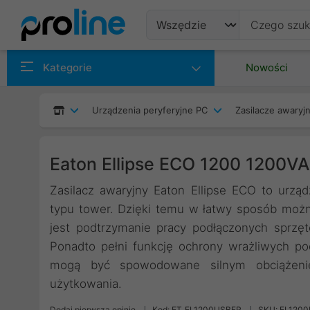
Produkty
Kategorie
Nowości
Producenci
Urządzenia peryferyjne PC
Zasilacze awaryjn
Kategorie
Eaton Ellipse ECO 1200 1200V
Zasilacz awaryjny Eaton Ellipse ECO to urzą
typu tower. Dzięki temu w łatwy sposób można
jest podtrzymanie pracy podłączonych sprzęt
Ponadto pełni funkcję ochrony wrażliwych p
mogą być spowodowane silnym obciążenie
użytkowania.
Dodaj pierwszą opinię
Kod: ET_EL1200USBFR
SKU: EL120