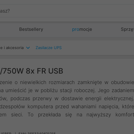
Bestsellery
pro
mocje
Sprzę
e i akcesoria
Zasilacze UPS
A/750W 8x FR USB
dzenie o niewielkich rozmiarach zamknięte w obudowi
 umieścić je w pobliżu stacji roboczej. Jego zadanie
ów, podczas przerwy w dostawie energii elektrycznej
odzespołów komputera przed wahaniami napięcia, któr
m sieci. To przekłada się na najwyższy komfor
0USBFR
EAN: 3553340621215