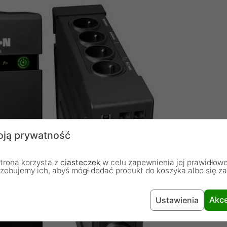
ją prywatność
trona korzysta z
ciasteczek
w celu zapewnienia jej prawidłowe
rzebujemy ich, abyś mógł dodać produkt do koszyka albo się z
Akce
Ustawienia