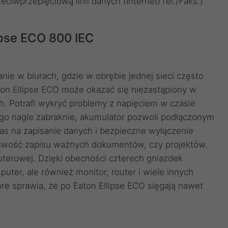
ciwprzepięciową linii danych (Internet/Tel./Faks.)
ipse ECO 800 IEC
nie w biurach, gdzie w obrębie jednej sieci często
ton Ellipse ECO może okazać się niezastąpiony w
. Potrafi wykryć problemy z napięciem w czasie
ego nagle zabraknie, akumulator pozwoli podłączonym
as na zapisanie danych i bezpieczne wyłączenie
liwość zapisu ważnych dokumentów, czy projektów.
terowej. Dzięki obecności czterech gniazdek
uter, ale również monitor, router i wiele innych
re sprawia, że po Eaton Ellipse ECO sięgają nawet