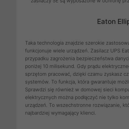
zasilaczy 5E są wyposażone w ochronę prze
Eaton Ell
Taka technologia znajdzie szerokie zastosowa
funkcjonuje wiele urządzeń. Zasilacz UPS Ea
przypadku zagrożenia bezpieczeństwa danych
poniżej 10 milisekund. Gdy prądu elektryczn
sprzętom pracować, dzięki czamu zyskasz cz
systemów. To funkcja, która gwarantuje moż
Sprawdzi się również w domowej sieci kompu
elektrycznych można podłączyć nie tylko komp
urządzeń. To wszechstronne rozwiązanie, któ
najbardziej wymagający klienci.