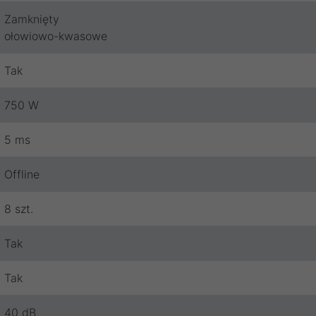
Zamknięty
ołowiowo-kwasowe
Tak
750 W
5 ms
Offline
8 szt.
Tak
Tak
40 dB