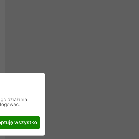
go działania.
alogować.
ptuję wszystko