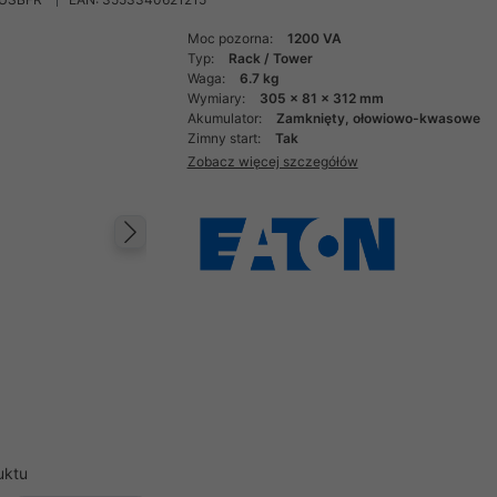
Moc pozorna:
1200 VA
Typ:
Rack / Tower
Waga:
6.7 kg
Wymiary:
305 x 81 x 312 mm
Akumulator:
Zamknięty, ołowiowo-kwasowe
Zimny start:
Tak
Zobacz więcej szczegółów
Następny
uktu