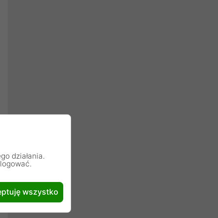
go działania.
alogować.
ptuję wszystko