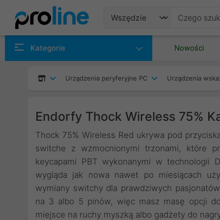
Produkty
Kategorie
Nowości
Producenci
Urządzenia peryferyjne PC
Urządzenia wska
Kategorie
Endorfy Thock Wireless 75% Ka
Thock 75% Wireless Red ukrywa pod przyciska
switche z wzmocnionymi trzonami, które pr
keycapami PBT wykonanymi w technologii Do
wygląda jak nowa nawet po miesiącach użyt
wymiany switchy dla prawdziwych pasjonató
na 3 albo 5 pinów, więc masz masę opcji do 
miejsce na ruchy myszką albo gadżety do nag