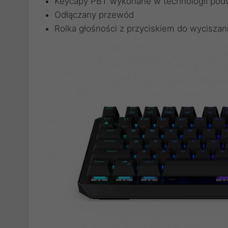
Keycapy PBT wykonane w technologii podw
Odłączany przewód
Rolka głośności z przyciskiem do wyciszan