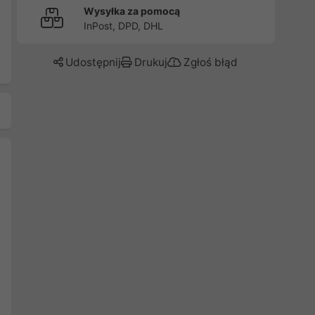
Wysyłka za pomocą
InPost, DPD, DHL
Udostępnij
Drukuj
Zgłoś błąd