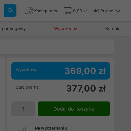
Konfigurator
0,00 zł
Mój Proline
t gamingowy
Wyprzedaż
Kontakt
369,00 zł
Wysyłkowa:
e
377,00 zł
Stacjonarna:
i
a
ę
Dodaj do koszyka
e
c
Na wyczerpaniu