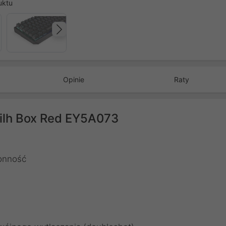
uktu
Następny
Opinie
Raty
ilh Box Red EY5A073
onność