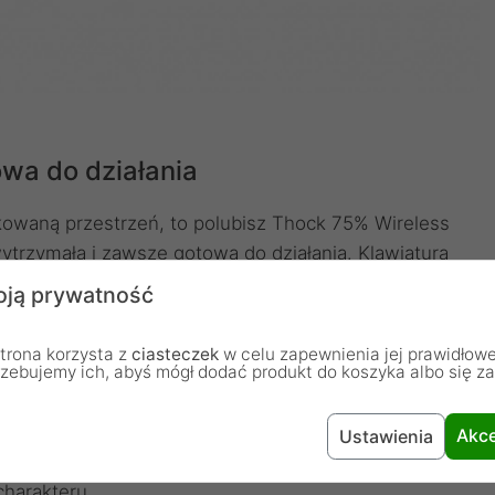
wa do działania
dkowaną przestrzeń, to polubisz Thock 75% Wireless
wytrzymała i zawsze gotowa do działania. Klawiatura
ym blacie. Dla Twojej wygody zaprojektowano ją w taki
ją prywatność
ewodu w jednym z trzech kierunków. Każdy z nich
przykład bliżej przelotek albo przy krawędzi blatu.
trona korzysta z
ciasteczek
w celu zapewnienia jej prawidłowe
żo - od dalekich podróży w plecaku aż do
rzebujemy ich, abyś mógł dodać produkt do koszyka albo się z
kcja z aluminiowym topem jest po prostu odporna na
lnie trzyma się biurka i nie przesuwa się nawet
Akce
Ustawienia
u niego w porządku - wytłoczone na spodzie wzory i
harakteru.