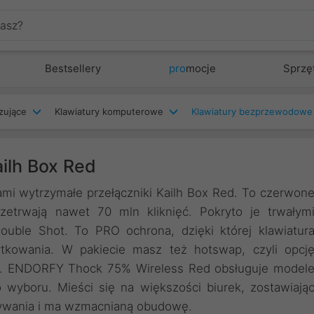
Bestsellery
pro
mocje
Sprzę
zujące
Klawiatury komputerowe
Klawiatury bezprzewodowe
ilh Box Red
mi wytrzymałe przełączniki Kailh Box Red. To czerwon
zetrwają nawet 70 mln kliknięć. Pokryto je trwałym
uble Shot. To PRO ochrona, dzięki której klawiatur
kowania. W pakiecie masz też hotswap, czyli opcj
w. ENDORFY Thock 75% Wireless Red obsługuje model
wyboru. Mieści się na większości biurek, zostawiają
rywania i ma wzmacnianą obudowę.