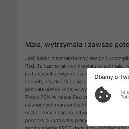
Mała, wytrzymała i zawsze goto
Jeśli lubisz minimalistyczny design i uporzą
Red. Ta czarna jak noc klawiatura jest mała, 
jest niewielka, więc mieści się nawet na mał
Dbamy o Two
sposób, aby dać Ci opcję poprowadzenia prz
pozwala ułożyć kabel w wygodnej pozycji - na 
Ta s
Thock 75% Wireless Red zniesie naprawdę du
Pot
całonocnych maratonów FPSów. Jego konstru
uszkodzenia i bardzo sztywna. Poza tym stabi
podczas długotrwałej pracy. Z wyglądem też 
podświetlenie ARGB dodają mu zadziornego c