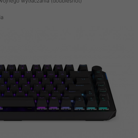
ójnego wytłaczania (doubleshot)
ia