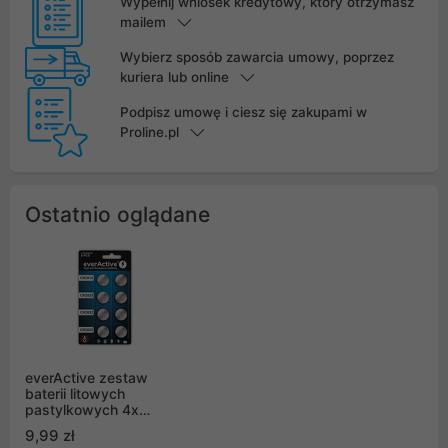
Wypełnij wniosek kredytowy, który otrzymasz
mailem
Wybierz sposób zawarcia umowy, poprzez
kuriera lub online
Podpisz umowę i ciesz się zakupami w
Proline.pl
Ostatnio oglądane
everActive zestaw
baterii litowych
pastylkowych 4x
CR2032 2x CR2025 2x
9,99 zł
CR2016