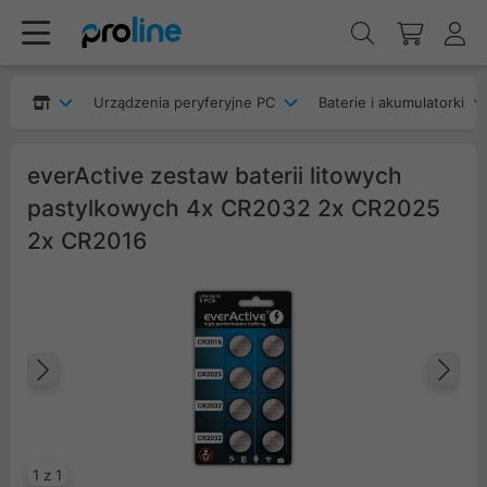
Urządzenia peryferyjne PC
Baterie i akumulatorki
everActive zestaw baterii litowych
pastylkowych 4x CR2032 2x CR2025
2x CR2016
Poprzedni
Na
1 z 1