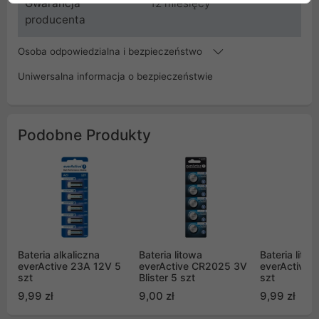
Gwarancja
12 miesięcy
producenta
Osoba odpowiedzialna i bezpieczeństwo
Uniwersalna informacja o bezpieczeństwie
Podobne Produkty
Bateria alkaliczna
Bateria litowa
Bateria litow
everActive 23A 12V 5
everActive CR2025 3V
everActive 
szt
Blister 5 szt
szt
9,99 zł
9,00 zł
9,99 zł