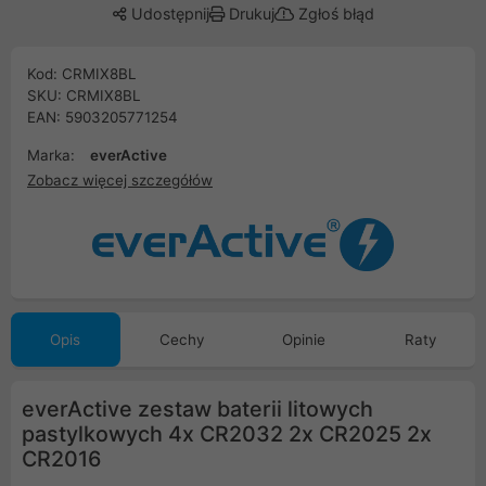
Udostępnij
Drukuj
Zgłoś błąd
Kod: CRMIX8BL
SKU: CRMIX8BL
EAN: 5903205771254
Marka:
everActive
Zobacz więcej szczegółów
Opis
Cechy
Opinie
Raty
everActive zestaw baterii litowych
pastylkowych 4x CR2032 2x CR2025 2x
CR2016