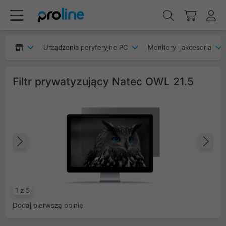
Urządzenia peryferyjne PC
Monitory i akcesoria
Filtr prywatyzujący Natec OWL 21.5
Poprzedni
Na
1 z 5
Dodaj pierwszą opinię