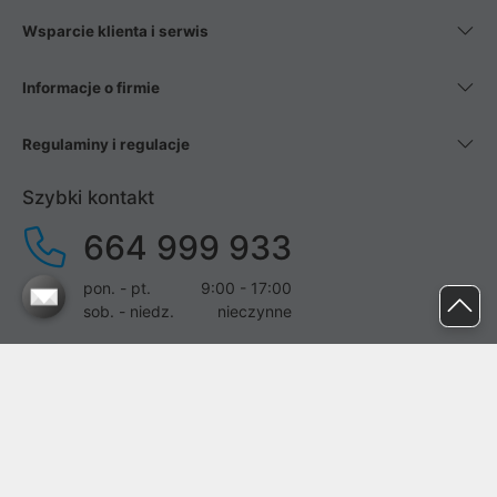
Wsparcie klienta i serwis
Informacje o firmie
Regulaminy i regulacje
Szybki kontakt
664 999 933
pon. - pt.
9:00 - 17:00
sob. - niedz.
nieczynne
pomoc@proline.pl
Dołącz do nas