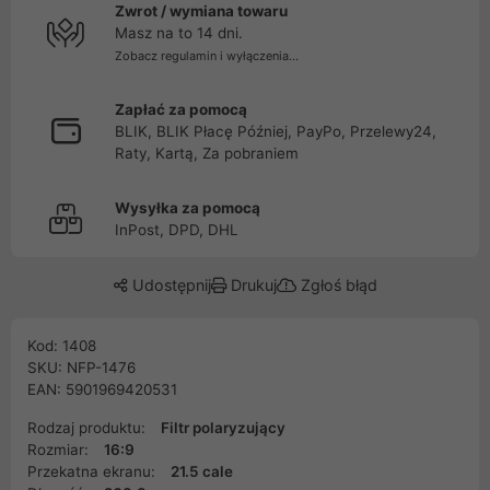
Zwrot / wymiana towaru
Masz na to 14 dni.
Zobacz regulamin i wyłączenia...
Zapłać za pomocą
BLIK, BLIK Płacę Później, PayPo, Przelewy24,
Raty, Kartą, Za pobraniem
Wysyłka za pomocą
InPost, DPD, DHL
Udostępnij
Drukuj
Zgłoś błąd
Kod: 1408
SKU: NFP-1476
EAN: 5901969420531
Rodzaj produktu:
Filtr polaryzujący
Rozmiar:
16:9
Przekatna ekranu:
21.5 cale