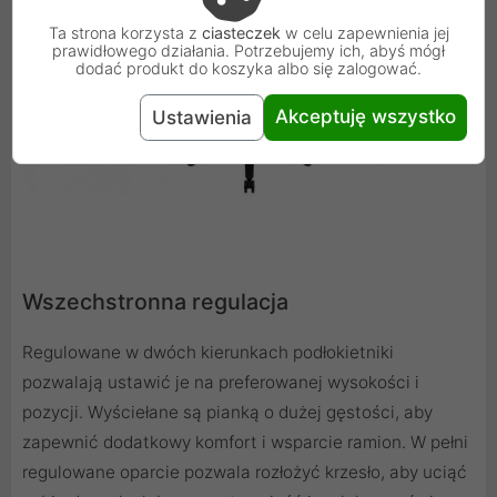
Ta strona korzysta z
ciasteczek
w celu zapewnienia jej
prawidłowego działania. Potrzebujemy ich, abyś mógł
dodać produkt do koszyka albo się zalogować.
Akceptuję wszystko
Ustawienia
Wszechstronna regulacja
Regulowane w dwóch kierunkach podłokietniki
pozwalają ustawić je na preferowanej wysokości i
pozycji. Wyściełane są pianką o dużej gęstości, aby
zapewnić dodatkowy komfort i wsparcie ramion. W pełni
regulowane oparcie pozwala rozłożyć krzesło, aby uciąć