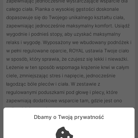
zapewniając jednocześnie wystarczające wsparcie dla
całego ciała. Pianka o wysokiej gęstości doskonale
dopasowuje się do Twojego unikalnego kształtu ciała,
zapewniając jednocześnie maksymalny komfort. Usiądź
wygodnie i podnieś stopy, aby uzyskać maksymalny
relaks i wygodę. Wyposażony we wbudowany podnóżek i
w pełni regulowane oparcie, ROYAL ustawia Twoje ciało
w sposób, który sprawia, że ​​czujesz się lekki i nieważki.
Leżenie w ten sposób wspomaga krążenie krwi w całym
ciele, zmniejszając stres i napięcie, jednocześnie
łagodząc bóle pleców i ciała. W zestawie z
regulowanymi poduszkami pod głowę i plecy, które
zapewniają dodatkowe wsparcie tam, gdzie jest ono
najbardziej potrzebne.
Dbamy o Twoją prywatność