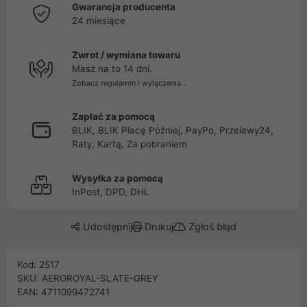
Gwarancja producenta
24 miesiące
Zwrot / wymiana towaru
Masz na to 14 dni.
Zobacz regulamin i wyłączenia...
Zapłać za pomocą
BLIK, BLIK Płacę Później, PayPo, Przelewy24,
Raty, Kartą, Za pobraniem
Wysyłka za pomocą
InPost, DPD, DHL
Udostępnij
Drukuj
Zgłoś błąd
Kod: 2517
SKU: AEROROYAL-SLATE-GREY
EAN: 4711099472741