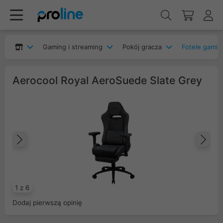
Gaming i streaming
Pokój gracza
Fotele gami
Aerocool Royal AeroSuede Slate Grey
Poprzedni
Na
1 z 6
Dodaj pierwszą opinię