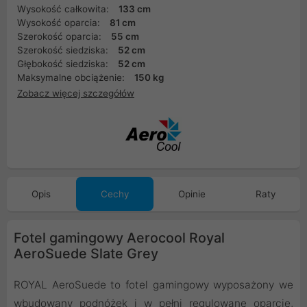
Wysokość całkowita:
133 cm
Wysokość oparcia:
81 cm
Szerokość oparcia:
55 cm
Szerokość siedziska:
52 cm
Głębokość siedziska:
52 cm
Maksymalne obciążenie:
150 kg
Zobacz więcej szczegółów
Opis
Cechy
Opinie
Raty
Fotel gamingowy Aerocool Royal
AeroSuede Slate Grey
ROYAL AeroSuede to fotel gamingowy wyposażony we
wbudowany podnóżek i w pełni regulowane oparcie,