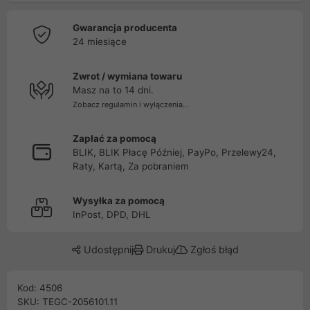
Gwarancja producenta
24 miesiące
Zwrot / wymiana towaru
Masz na to 14 dni.
Zobacz regulamin i wyłączenia...
Zapłać za pomocą
BLIK, BLIK Płacę Później, PayPo, Przelewy24,
Raty, Kartą, Za pobraniem
Wysyłka za pomocą
InPost, DPD, DHL
Udostępnij
Drukuj
Zgłoś błąd
Kod: 4506
SKU: TEGC-2056101.11