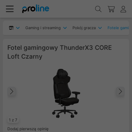
Gaming i streaming
Pokój gracza
Fotele gami
Fotel gamingowy ThunderX3 CORE
Loft Czarny
Poprzedni
Na
1 z 7
Dodaj pierwszą opinię