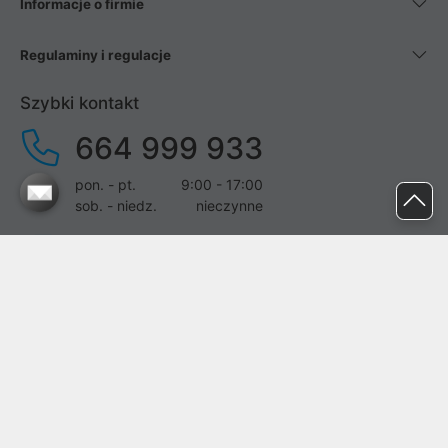
Informacje o firmie
Regulaminy i regulacje
Szybki kontakt
664 999 933
pon. - pt.
9:00 - 17:00
sob. - niedz.
nieczynne
pomoc@proline.pl
Dołącz do nas
Zgłoś błąd na stronie
Proline SA z siedzibą w Mirkowie (55-095), przy ul. Brzozowej 5,
wpisana do rejestru przedsiębiorców Krajowego Rejestru Sądowego