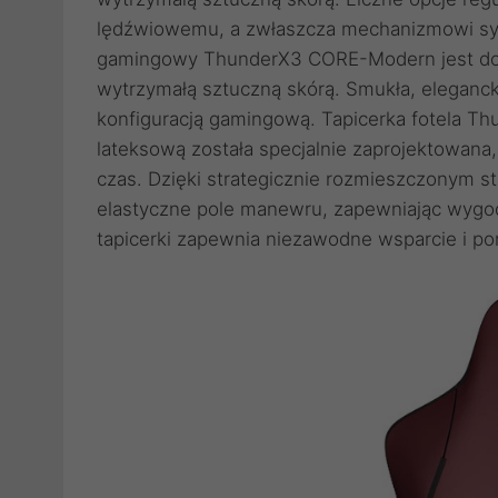
lędźwiowemu, a zwłaszcza mechanizmowi syn
gamingowy ThunderX3 CORE-Modern jest dost
wytrzymałą sztuczną skórą. Smukła, eleganck
konfiguracją gamingową. Tapicerka fotela T
lateksową została specjalnie zaprojektowana,
czas. Dzięki strategicznie rozmieszczonym st
elastyczne pole manewru, zapewniając wygodn
tapicerki zapewnia niezawodne wsparcie i 