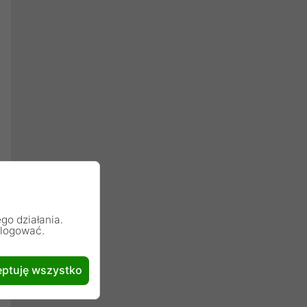
go działania.
alogować.
ptuję wszystko