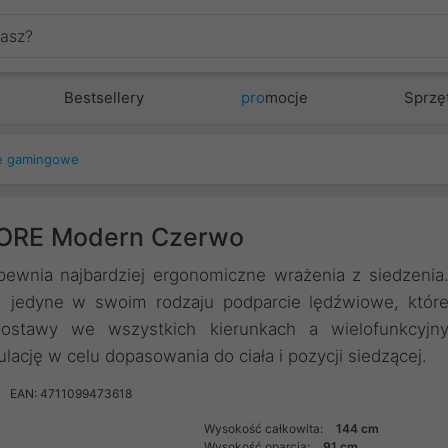
Bestsellery
pro
mocje
Sprzę
e gamingowe
CORE Modern Czerwo
wnia najbardziej ergonomiczne wrażenia z siedzenia
 jedyne w swoim rodzaju podparcie lędźwiowe, któr
ostawy we wszystkich kierunkach a wielofunkcyjn
cję w celu dopasowania do ciała i pozycji siedzącej.
EAN: 4711099473618
Wysokość całkowita:
144 cm
Wysokość oparcia:
91 cm