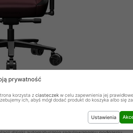
ją prywatność
trona korzysta z
ciasteczek
w celu zapewnienia jej prawidłowe
rzebujemy ich, abyś mógł dodać produkt do koszyka albo się z
czy w sobie ergonomię siedzenia z przewiewnym,
ukcja pozwala zachować zdrową postawę siedzącą -
Akce
Ustawienia
amingowych. Oparcie pokryte jest wysokiej jakości i
ulacji dzięki automatycznie regulowanemu podparciu