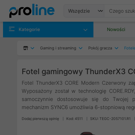
Produkty
Kategorie
Nowości
Producenci
Gaming i streaming
Pokój gracza
Fotel
Kategorie
Fotel gamingowy ThunderX3 
Fotel ThunderX3 CORE Modern Czerwony zape
Wyposażony został w technologię CORE.RDY,
samoczynnie dostosowuje się do Twojej p
mechanizm SYNC6 umożliwia 6-stopniową regula
Dodaj pierwszą opinię
Kod: 4511
SKU: TEGC-2057101.R1