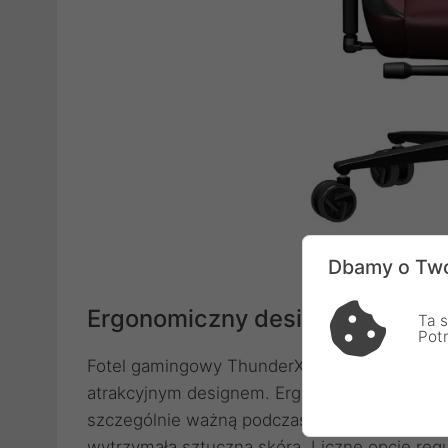
Dbamy o Two
Ergonomiczny design
Ta s
Pot
Fotel gamingowy ThunderX3 CORE Modern łą
atrakcyjnym designem. Ergonomiczna konstr
szczególnie ważną podczas dłuższych sesji g
wytrzymałą sztuczną skórą. Liczne opcje reg