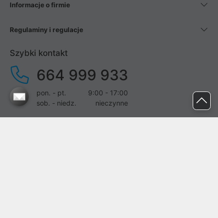
Informacje o firmie
Regulaminy i regulacje
Szybki kontakt
664 999 933
pon. - pt.
9:00 - 17:00
sob. - niedz.
nieczynne
pomoc@proline.pl
Dołącz do nas
Zgłoś błąd na stronie
Proline SA z siedzibą w Mirkowie (55-095), przy ul. Brzozowej 5,
wpisana do rejestru przedsiębiorców Krajowego Rejestru Sądowego