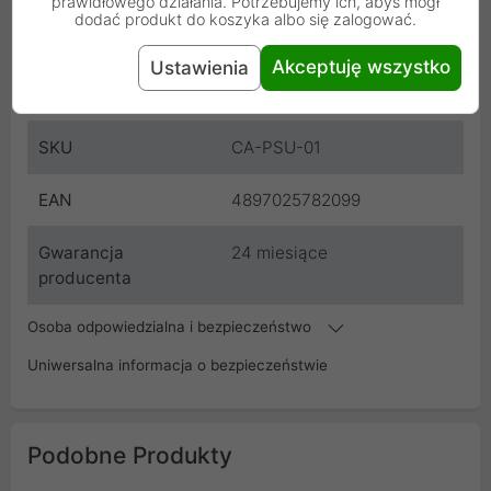
prawidłowego działania. Potrzebujemy ich, abyś mógł
dodać produkt do koszyka albo się zalogować.
Producent
Gelid
Akceptuję wszystko
Ustawienia
Kod
0000001844
SKU
CA-PSU-01
EAN
4897025782099
Gwarancja
24 miesiące
producenta
Osoba odpowiedzialna i bezpieczeństwo
Uniwersalna informacja o bezpieczeństwie
Podobne Produkty