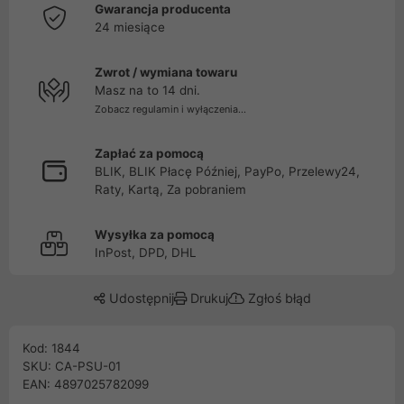
Gwarancja producenta
24 miesiące
Zwrot / wymiana towaru
Masz na to 14 dni.
Zobacz regulamin i wyłączenia...
Zapłać za pomocą
BLIK, BLIK Płacę Później, PayPo, Przelewy24,
Raty, Kartą, Za pobraniem
Wysyłka za pomocą
InPost, DPD, DHL
Udostępnij
Drukuj
Zgłoś błąd
Kod: 1844
SKU: CA-PSU-01
EAN: 4897025782099