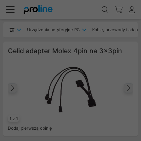
Urządzenia peryferyjne PC
Kable, przewody i adapt
Gelid adapter Molex 4pin na 3x3pin
Poprzedni
Na
1 z 1
Dodaj pierwszą opinię