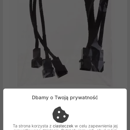
Dbamy o Twoją prywatność
Wszystkie przewody znajdują się w estetycznym
czarnym oplocie.
Ta strona korzysta z
ciasteczek
w celu zapewnienia jej
Cechy produktu