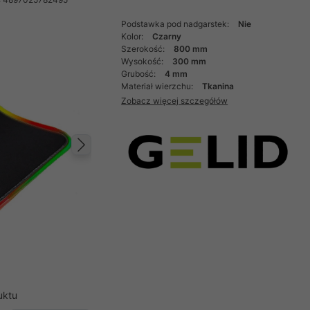
Podstawka pod nadgarstek:
Nie
Kolor:
Czarny
Szerokość:
800 mm
Wysokość:
300 mm
Grubość:
4 mm
Materiał wierzchu:
Tkanina
Zobacz więcej szczegółów
Następny
uktu