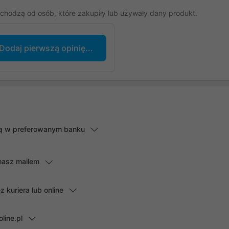
chodzą od osób, które zakupiły lub używały dany produkt.
Dodaj pierwszą opinię...
lną w preferowanym banku
masz mailem
kuriera lub online
line.pl