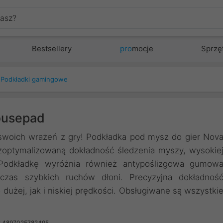
Bestsellery
pro
mocje
Sprzę
Podkładki gamingowe
ousepad
swoich wrażeń z gry! Podkładka pod mysz do gier Nov
 zoptymalizowaną dokładność śledzenia myszy, wysokie
 Podkładkę wyróżnia również antypoślizgowa gumow
czas szybkich ruchów dłoni. Precyzyjna dokładnoś
o dużej, jak i niskiej prędkości. Obsługiwane są wszystki
: 4897025782495