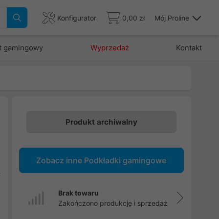
Konfigurator
0,00 zł
Mój Proline
t gamingowy
Wyprzedaż
Kontakt
Produkt archiwalny
a
j
Zobacz inne Podkładki gamingowe
a
ć
e
Brak towaru
Zakończono produkcję i sprzedaż