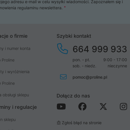
ojego adresu e-mail w celu wysyłki wiadomości. Zapoznałem się i
nowienia
regulaminu newslettera
.
cje o firmie
Szybki kontakt
664 999 933
my i numer konta
pon. - pt.
9:00 - 17:00
 Proline
sob. - niedz.
nieczynne
ty i wyróżnienia
pomoc@proline.pl
 Proline
a obsługi sklepu
Dołącz do nas
miny i regulacje
n sklepu
Zgłoś błąd na stronie