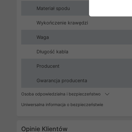
Materiał spodu
Wykończenie krawędzi
Waga
Długość kabla
Producent
Gwarancja producenta
Osoba odpowiedzialna i bezpieczeństwo
Uniwersalna informacja o bezpieczeństwie
Opinie Klientów