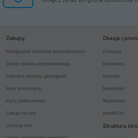
Zakupy
Okazja i prom
Konfigurator zestawów komputerowych
Promocje
Dobór zestawu komputerowego
Bestsellery
Polecane zestawy gamingowe
Nowości
Kody promocyjne
Newsletter
Karty podarunkowe
Wyprzedaż
Zakupy na raty
proMOCNI
Licencja esd
Struktura str
Usługi i rozszerzenia gwarancji