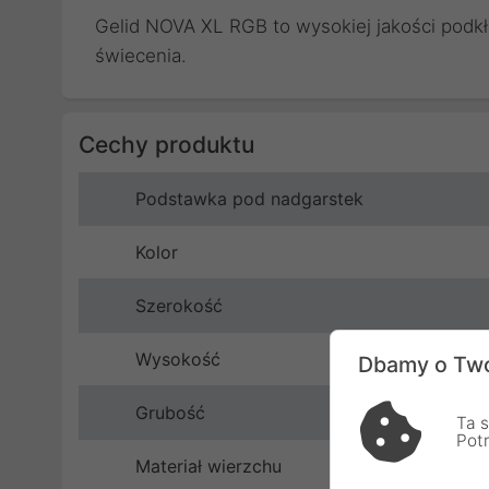
Gelid NOVA XL RGB to wysokiej jakości podk
świecenia.
Cechy produktu
Podstawka pod nadgarstek
Kolor
Szerokość
Wysokość
Dbamy o Two
Grubość
Ta s
Pot
Materiał wierzchu