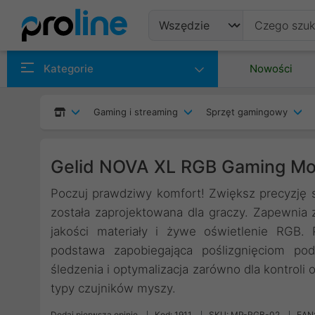
Produkty
Kategorie
Nowości
Producenci
Gaming i streaming
Sprzęt gamingowy
Kategorie
Gelid NOVA XL RGB Gaming M
Poczuj prawdziwy komfort! Zwiększ precyzję 
została zaprojektowana dla graczy. Zapewnia
jakości materiały i żywe oświetlenie RGB.
podstawa zapobiegająca poślizgnięciom pod
śledzenia i optymalizacja zarówno dla kontroli 
typy czujników myszy.
Dodaj pierwszą opinię
Kod: 1911
SKU: MP-RGB-02
EAN