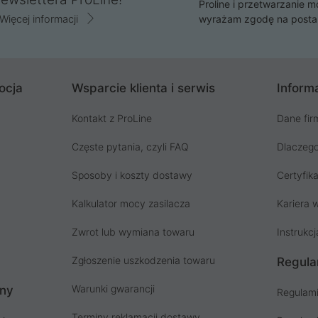
Proline i przetwarzanie m
Więcej informacji
wyrażam zgodę na posta
ocja
Wsparcie klienta i serwis
Informa
Kontakt z ProLine
Dane fir
Częste pytania, czyli FAQ
Dlaczego
Sposoby i koszty dostawy
Certyfika
Kalkulator mocy zasilacza
Kariera w
Zwrot lub wymiana towaru
Instrukcj
Zgłoszenie uszkodzenia towaru
Regula
Warunki gwarancji
ony
Regulami
Terminy reklamacji dostawy