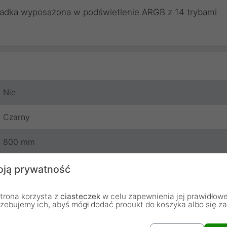
ładka wyposażona w podświetlenie ARGB z 14 trybami
Nie
Czarny
800 mm
300 mm
ją prywatność
4 mm
trona korzysta z
ciasteczek
w celu zapewnienia jej prawidłowe
rzebujemy ich, abyś mógł dodać produkt do koszyka albo się z
Tkanina