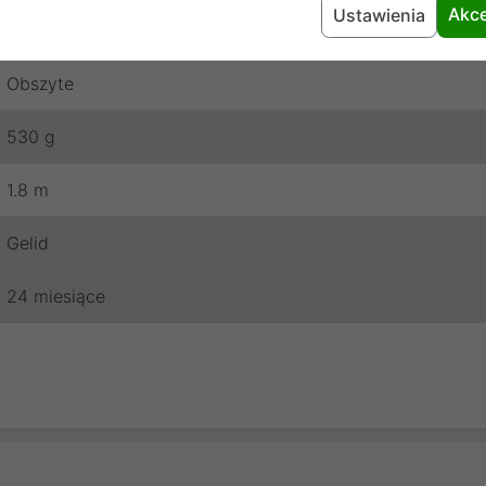
Akce
Ustawienia
Guma
Obszyte
530 g
1.8 m
Gelid
24 miesiące