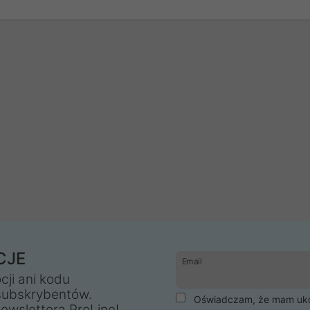
CJE
Email
cji ani kodu
subskrybentów.
Oświadczam, że mam ukoń
ewslettera ProLine!