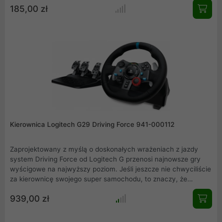
185,00 zł
Sześciobiegowa dźwignia zmiany biegów "H" porusza się
płynnie i solidnie wjeżdża do każdego biegu, ułatwiając płynne i
precyzyjne zmiany przełożeń na zakrętach i prostoliniach.
Kierownica Logitech G29 Driving Force 941-000112
Zaprojektowany z myślą o doskonałych wrażeniach z jazdy
system Driving Force od Logitech G przenosi najnowsze gry
wyścigowe na najwyższy poziom. Jeśli jeszcze nie chwyciliście
za kierownicę swojego super samochodu, to znaczy, że
jeszcze nie doświadczyliście prawdziwej symulacji wyścigów.
939,00 zł
Kierownica do gier G29 została stworzona dla najnowszych
gier wyścigowych na konsoli PS5, PS4 i PS3. Kierownica G29
Driving Force działa także z komputerem przy użyciu