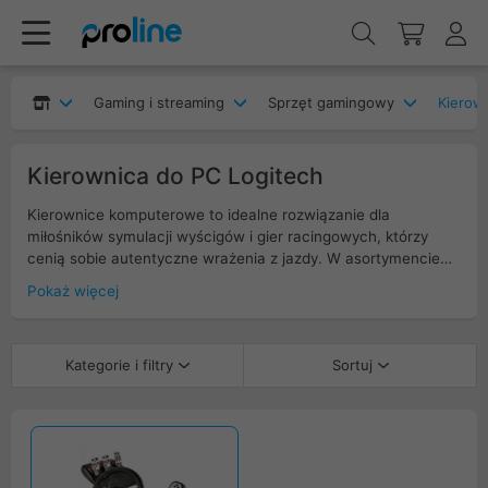
Gaming i streaming
Sprzęt gamingowy
Kierow
Kierownica do PC Logitech
Kierownice komputerowe to idealne rozwiązanie dla
miłośników symulacji wyścigów i gier racingowych, którzy
cenią sobie autentyczne wrażenia z jazdy. W asortymencie
znajdziesz kierownice PC modele z funkcją force feedback,
Pokaż więcej
precyzyjną kontrolą i wbudowanymi pedałami, co pozwala na
wierne odwzorowanie dynamiki pojazdu. Ergonomiczny design
i intuicyjne rozmieszczenie przycisków gwarantują komfort
Kategorie i filtry
Sortuj
oraz szybkie reakcje podczas najbardziej emocjonujących
wyścigów.