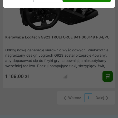
Kierownica Logitech G923 TRUEFORCE 941-000149 PS4/PC
Odkryj nową generację kierownic wyścigowych. Wielokrotnie
nagradzany design Logitech G923 został przeprojektowany,
aby dopasować się do fizyki gry, zapewniając niespotykany
wcześniej realizm. Poczuj pompujące tłoki, skrzypiący żwir,
każdą zmianę biegu, przeciążenie i ostre zakręty jak nigdy
1 169,00 zł
dotąd .
Wstecz
1
Dalej