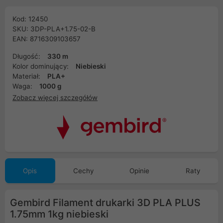
Kod: 12450
SKU: 3DP-PLA+1.75-02-B
EAN: 8716309103657
Długość:
330 m
Kolor dominujący:
Niebieski
Materiał:
PLA+
Waga:
1000 g
Zobacz więcej szczegółów
Opis
Cechy
Opinie
Raty
Gembird Filament drukarki 3D PLA PLUS
1.75mm 1kg niebieski