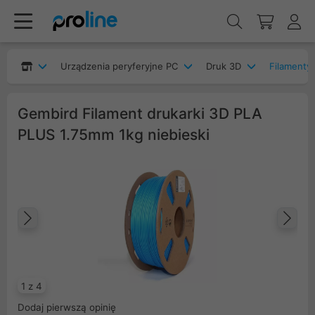
Urządzenia peryferyjne PC
Druk 3D
Filamenty 
Gembird Filament drukarki 3D PLA
PLUS 1.75mm 1kg niebieski
Poprzedni
Na
1 z 4
Dodaj pierwszą opinię