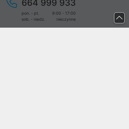
664 999 933
pon. - pt.
9:00 - 17:00
sob. - niedz.
nieczynne
pomoc@proline.pl
Dołącz do nas
Zgłoś błąd na stronie
Proline SA z siedzibą w Mirkowie (55-095), przy ul. Brzozowej 5,
wpisana do rejestru przedsiębiorców Krajowego Rejestru Sądowego
przez Sąd Rejonowy dla Wrocławia-Fabrycznej we Wrocławiu, VI
Wydział Gospodarczy Krajowego Rejestru Sądowego pod nr KRS:
0000282071, NIP: 8951898022, REGON: 020482041, BDO:
000437899. Kapitał zakładowy Spółki wynosi 500000,00 zł i został
on opłacony w całości.
© proline 1996 - 2026. Wszelkie prawa zastrzeżone.