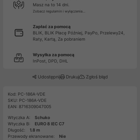
Masz na to 14 dni.
Zobacz regulamin i wyłączenia...
Zapłać za pomocą
BLIK, BLIK Płacę Później, PayPo, Przelewy24,
Raty, Kartą, Za pobraniem
Wysyłka za pomocą
InPost, DPD, DHL
Udostępnij
Drukuj
Zgłoś błąd
Kod: PC-186A-VDE
SKU: PC-186A-VDE
EAN: 8716309047005
Wtyczka A:
Schuko
Wtyczka B:
EURO 8 IEC C7
Długość:
1.8 m
Przewody ekranowane:
Nie