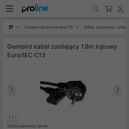
Urządzenia peryferyjne PC
Kable, przewody i adapt
Gembird kabel zasilający 1.8m kątowy
Euro/IEC C13
Poprzedni
Na
1 z 1
Dodaj pierwszą opinię