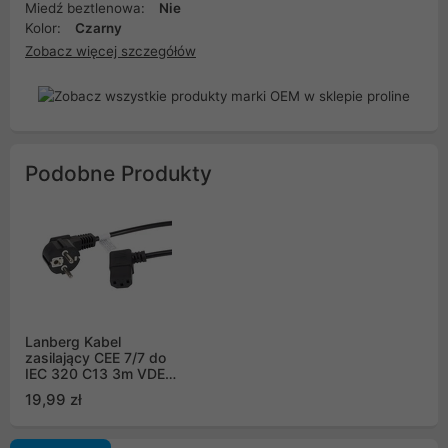
Miedź beztlenowa:
Nie
Kolor:
Czarny
Zobacz więcej szczegółów
Podobne Produkty
Lanberg Kabel
zasilający CEE 7/7 do
IEC 320 C13 3m VDE
kątowy prawo czarny
19,99 zł
(CA-C13C-12CC-0030-
BK)