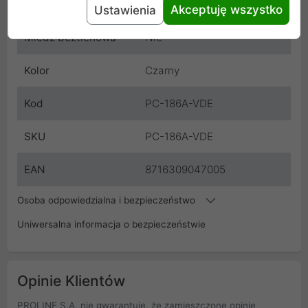
Przewody ekranowane
Nie
Akceptuję wszystko
Ustawienia
Miedź beztlenowa
Nie
Kolor
Czarny
Kod
PC-186A-VDE
SKU
PC-186A-VDE
EAN
8716309047005
Osoba odpowiedzialna i bezpieczeństwo
Uniwersalna informacja o bezpieczeństwie
Opinie Klientów
PROLINE S.A. nie gwarantuje, że zamieszczone opinie