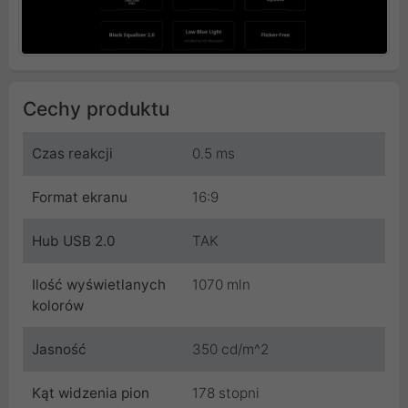
Cechy produktu
Czas reakcji
0.5 ms
Format ekranu
16:9
Hub USB 2.0
TAK
Ilość wyświetlanych
1070 mln
kolorów
Jasność
350 cd/m^2
Kąt widzenia pion
178 stopni