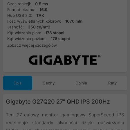
Czas reakcji:
0.5 ms
Format ekranu:
16:9
Hub USB 2.0:
TAK
Ilość wyświetlanych kolorów:
1070 mln
Jasność:
350 cd/m^2
Kąt widzenia pion:
178 stopni
Kąt widzenia poziom:
178 stopni
Zobacz więcej szczegółów
Opis
Cechy
Opinie
Raty
Gigabyte G27Q20 27" QHD IPS 200Hz
Ten 27-calowy monitor gamingowy SuperSpeed IPS
redefiniuje standardy płynności dzięki odświeżaniu