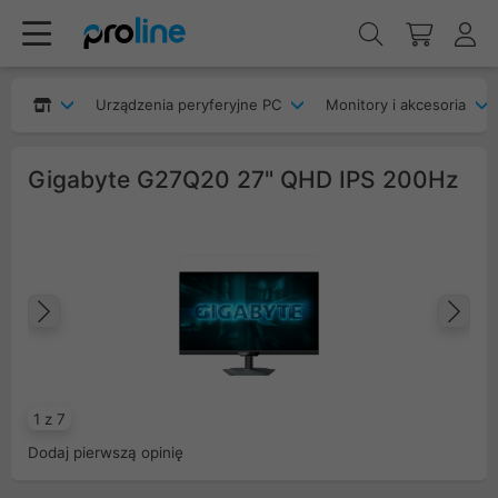
Urządzenia peryferyjne PC
Monitory i akcesoria
Gigabyte G27Q20 27" QHD IPS 200Hz
Poprzedni
Na
1 z 7
Dodaj pierwszą opinię