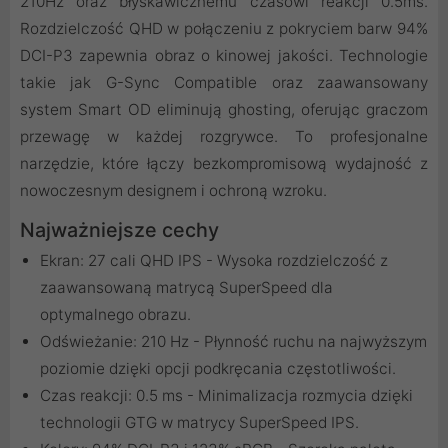
210Hz oraz błyskawicznemu czasowi reakcji 0.5ms.
Rozdzielczość QHD w połączeniu z pokryciem barw 94%
DCI-P3 zapewnia obraz o kinowej jakości. Technologie
takie jak G-Sync Compatible oraz zaawansowany
system Smart OD eliminują ghosting, oferując graczom
przewagę w każdej rozgrywce. To profesjonalne
narzędzie, które łączy bezkompromisową wydajność z
nowoczesnym designem i ochroną wzroku.
Najważniejsze cechy
Ekran: 27 cali QHD IPS - Wysoka rozdzielczość z
zaawansowaną matrycą SuperSpeed dla
optymalnego obrazu.
Odświeżanie: 210 Hz - Płynność ruchu na najwyższym
poziomie dzięki opcji podkręcania częstotliwości.
Czas reakcji: 0.5 ms - Minimalizacja rozmycia dzięki
technologii GTG w matrycy SuperSpeed IPS.