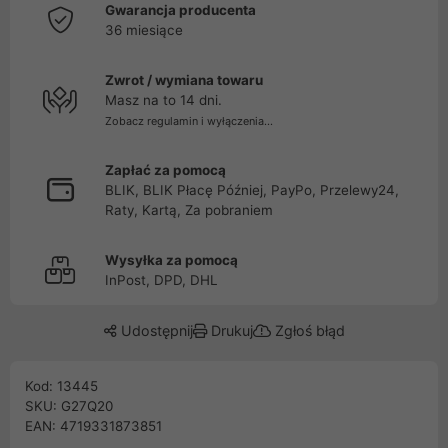
Gwarancja producenta
36 miesiące
Zwrot / wymiana towaru
Masz na to 14 dni.
Zobacz regulamin i wyłączenia...
Zapłać za pomocą
BLIK, BLIK Płacę Później, PayPo, Przelewy24,
Raty, Kartą, Za pobraniem
Wysyłka za pomocą
InPost, DPD, DHL
Udostępnij
Drukuj
Zgłoś błąd
Kod: 13445
SKU: G27Q20
EAN: 4719331873851