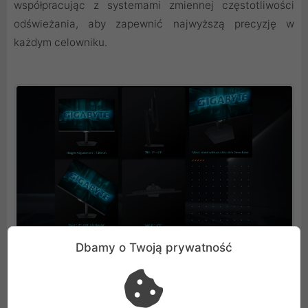
współpracując z systemami zmiennej częstotliwości
odświeżania, aby zapewnić najwyższą precyzję w
każdym celowniku.
Dbamy o Twoją prywatność
Ergonomia i dbałość o detale
Projektanci urządzenia położyli ogromny nacisk na