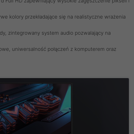
rd Full HD zapewniający wysokie zagęszczenie pikseli i
we kolory przekładające się na realistyczne wrażenia
y, zintegrowany system audio pozwalający na
owe, uniwersalność połączeń z komputerem oraz