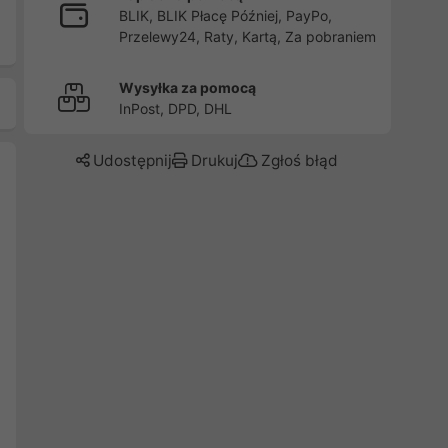
BLIK, BLIK Płacę Później, PayPo,
Przelewy24, Raty, Kartą, Za pobraniem
Wysyłka za pomocą
InPost, DPD, DHL
Udostępnij
Drukuj
Zgłoś błąd