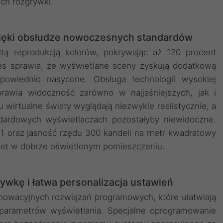
ch rozgrywki.
dzięki obsłudze nowoczesnych standardów
tą reprodukcją kolorów, pokrywając aż 120 procent
res sprawia, że wyświetlane sceny zyskują dodatkową
powiednio nasycone. Obsługa technologii wysokiej
rawia widoczność zarówno w najjaśniejszych, jak i
u wirtualne światy wyglądają niezwykle realistycznie, a
ndardowych wyświetlaczach pozostałyby niewidoczne.
:1 oraz jasność rzędu 300 kandeli na metr kwadratowy
wet w dobrze oświetlonym pomieszczeniu.
wkę i łatwa personalizacja ustawień
nowacyjnych rozwiązań programowych, które ułatwiają
parametrów wyświetlania. Specjalne oprogramowanie