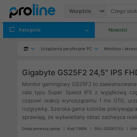
Produkty
Kategorie
Nowości
Producenci
Urządzenia peryferyjne PC
Monitory i akceso
Kategorie
Gigabyte GS25F2 24,5" IPS F
Monitor gamingowy GS25F2 to zaawansowane na
cala typu Super Speed IPS z wyjątkową czę
czasowi reakcji wynoszącemu 1 ms GTG, urzą
rozgrywkę. Szeroka gama kolorów pokrywająca
sprawiają, że wyświetlany obraz zachwyca real
Dodaj pierwszą opinię
Kod: 13694
SKU: GS25F2 EU
EAN