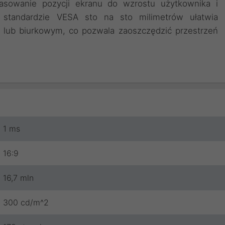
asowanie pozycji ekranu do wzrostu użytkownika i
standardzie VESA sto na sto milimetrów ułatwia
 lub biurkowym, co pozwala zaoszczędzić przestrzeń
1 ms
16:9
16,7 mln
300 cd/m^2