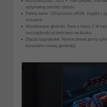
Rozdzielczość: 1920 x 1080 pikseli, standa
optymalną ostrość obrazu
Paleta barw: 120 procent sRGB, bogate i ży
wizualne
Wbudowane głośniki: Dwa o mocy 2 W każd
oszczędność przestrzeni na biurku
Złącza sygnałowe: Nowoczesne porty cyfr
konsolami nowej generacji