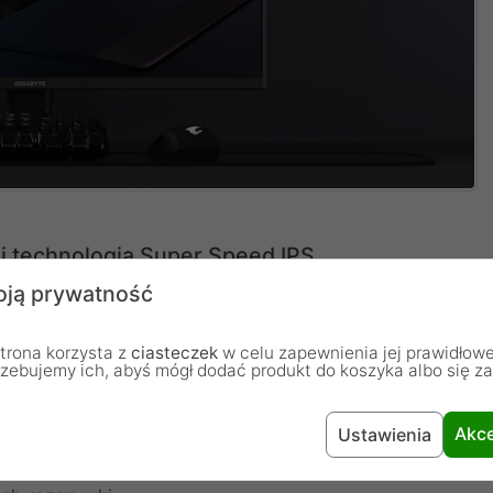
i technologia Super Speed IPS
zaawansowany panel wykonany w technologii Super
ją prywatność
kich kątów widzenia wynoszących 178 stopni w pionie i
ji. Częstotliwość odświeżania sięgająca aż 200 Hz w
trona korzysta z
ciasteczek
w celu zapewnienia jej prawidłowe
rzebujemy ich, abyś mógł dodać produkt do koszyka albo się z
ka animacji wyświetlana jest z niespotykaną płynnością.
wyścigowych czy strzelankach pierwszoosobowych
Akce
Ustawienia
akcji na poziomie 1 ms w standardzie szary do szarego
 precyzyjne śledzenie szybko poruszających się celów