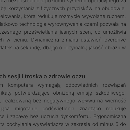
tora bezpośrednio z poziomu systemu operacyjnego za
ebę korzystania z fizycznych przycisków na obudowie.
 celowania, która redukuje rozmycie wywołane ruchem,
Dodatkowo technologia wyrównywania czerni pozwala na
czesnego prześwietlania jasnych scen, co umożliwia
ch w cieniu. Dynamiczna zmiana ustawień overdrive
 klatek na sekundę, dbając o optymalną jakość obrazu w
h sesji i troska o zdrowie oczu
em komputera wymagają odpowiednich rozwiązań
fikaty potwierdzające obniżoną emisję szkodliwego,
o, realizowaną bez negatywnego wpływu na wierność
jąca migotanie podświetlenia znacząco redukuje
acę i zabawę bez uczucia dyskomfortu. Ergonomiczna
ąta pochylenia wyświetlacza w zakresie od minus 5 do