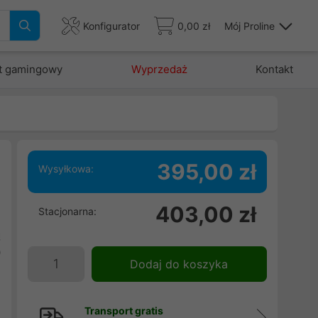
Konfigurator
0,00 zł
Mój Proline
t gamingowy
Wyprzedaż
Kontakt
395,00 zł
Wysyłkowa:
5
403,00 zł
Stacjonarna:
i
ą
0
Dodaj do koszyka
Transport gratis