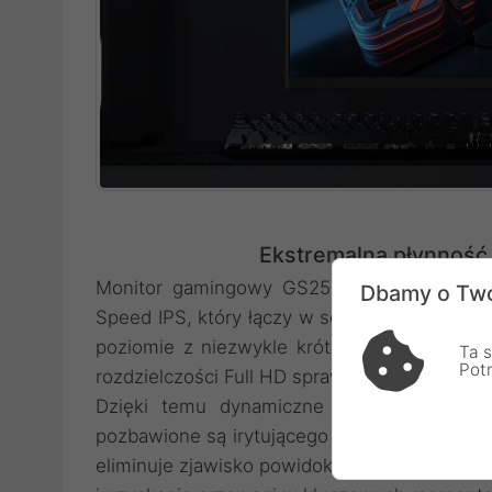
Ekstremalna płynność 
Monitor gamingowy GS25F2 wykorzystuje 
Dbamy o Two
Speed IPS, który łączy w sobie zalety szero
poziomie z niezwykle krótkim czasem reakc
Ta s
Pot
rozdzielczości Full HD sprawia, że każda klat
Dzięki temu dynamiczne sceny w grach 
pozbawione są irytującego rozmycia. Czas re
eliminuje zjawisko powidoków, co pozwala na