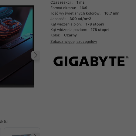
Czas reakcji:
1 ms
Format ekranu:
16:9
Ilość wyświetlanych kolorów:
16,7 mln
Jasność:
300 cd/m^2
Kąt widzenia pion:
178 stopni
Kąt widzenia poziom:
178 stopni
Kolor:
Czarny
Zobacz więcej szczegółów
Następny
uktu