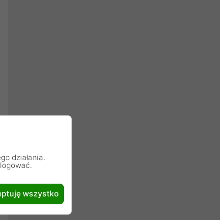
go działania.
alogować.
ptuję wszystko