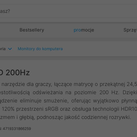
Bestsellery
pro
mocje
Sprzę
ria
Monitory do komputera
HD 200Hz
rzędzie dla graczy, łączące matrycę o przekątnej 24,
stotliwością odświeżania na poziomie 200 Hz. Dzięk
dzenie eliminuje smużenie, oferując wyjątkowo płynn
 120% przestrzeni sRGB oraz obsługa technologii HDR1
izmem i głębią, podnosząc jakość codziennej rozrywki.
: 4719331866259