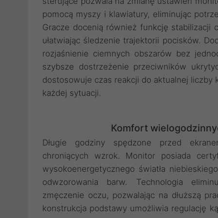
sterujące pozwala na zmianę ustawień moni
pomocą myszy i klawiatury, eliminując potrz
Gracze docenią również funkcję stabilizacji
ułatwiając śledzenie trajektorii pocisków. 
rozjaśnienie ciemnych obszarów bez jedno
szybsze dostrzeżenie przeciwników ukryty
dostosowuje czas reakcji do aktualnej liczby
każdej sytuacji.
Komfort wielogodzinnyc
Długie godziny spędzone przed ekran
chroniących wzrok. Monitor posiada certy
wysokoenergetycznego światła niebieskieg
odwzorowania barw. Technologia eliminu
zmęczenie oczu, pozwalając na dłuższą pr
konstrukcja podstawy umożliwia regulację k