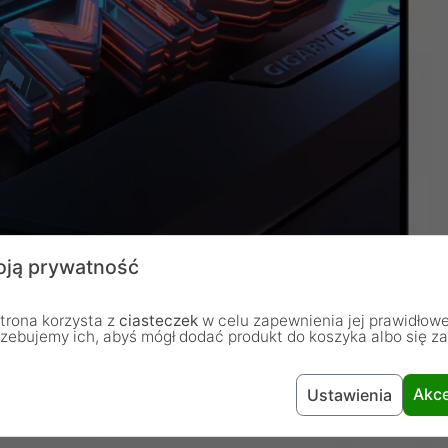
ją prywatność
trona korzysta z
ciasteczek
w celu zapewnienia jej prawidłowe
rzebujemy ich, abyś mógł dodać produkt do koszyka albo się z
Akce
Ustawienia