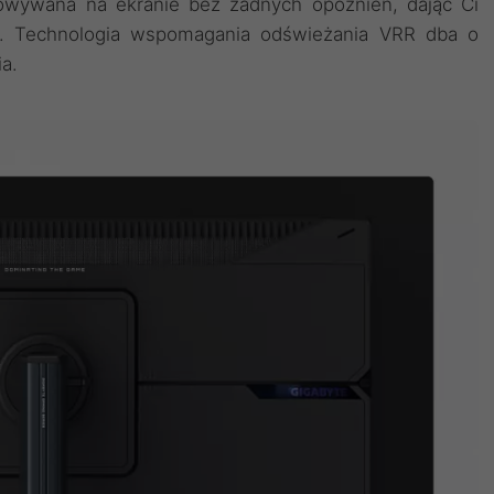
rowywana na ekranie bez żadnych opóźnień, dając Ci
. Technologia wspomagania odświeżania VRR dba o
a.