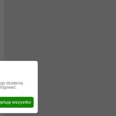
go działania.
alogować.
ptuję wszystko