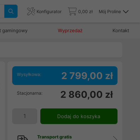
Konfigurator
0,00 zł
Mój Proline
t gamingowy
Wyprzedaż
Kontakt
2 799,00 zł
Wysyłkowa:
K
2 860,00 zł
Stacjonarna:
i
e
w
Dodaj do koszyka
Transport gratis