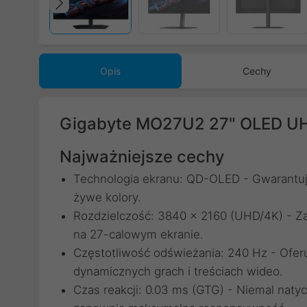
Poprzedni
Opis
Cechy
Gigabyte MO27U2 27" OLED U
Najważniejsze cechy
Technologia ekranu: QD-OLED - Gwarantuje
żywe kolory.
Rozdzielczość: 3840 x 2160 (UHD/4K) - Z
na 27-calowym ekranie.
Częstotliwość odświeżania: 240 Hz - Ofer
dynamicznych grach i treściach wideo.
Czas reakcji: 0.03 ms (GTG) - Niemal natyc