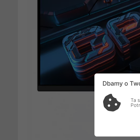
Dbamy o Two
Ta s
Pot