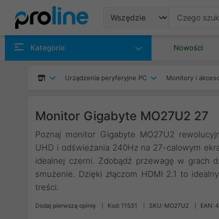
Produkty
Kategorie
Nowości
Producenci
Urządzenia peryferyjne PC
Monitory i akceso
Kategorie
Monitor Gigabyte MO27U2 27
Poznaj monitor Gigabyte MO27U2 rewolucyjn
UHD i odświeżania 240Hz na 27-calowym ekran
idealnej czerni. Zdobądź przewagę w grach dz
smużenie. Dzięki złączom HDMI 2.1 to idealn
treści.
Dodaj pierwszą opinię
Kod: 11531
SKU: MO27U2
EAN: 