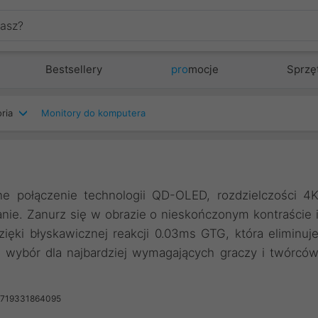
Bestsellery
pro
mocje
Sprzę
ria
Monitory do komputera
e połączenie technologii QD-OLED, rozdzielczości 4
ie. Zanurz się w obrazie o nieskończonym kontraście 
ięki błyskawicznej reakcji 0.03ms GTG, która eliminuj
y wybór dla najbardziej wymagających graczy i twórcó
4719331864095