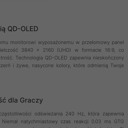
gią QD-OLED
owemu monitorowi wyposażonemu w przełomowy panel
zielczość 3840 x 2160 (UHD) w formacie 16:9, co
strość. Technologia QD-OLED zapewnia nieskończony
czerń i żywe, nasycone kolory, które odmienią Twoje
ść dla Graczy
częstotliwości odświeżania 240 Hz, która zapewnia
e. Niemal natychmiastowy czas reakcji 0.03 ms GTG