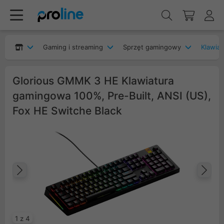
Gaming i streaming
Sprzęt gamingowy
Klawia
Glorious GMMK 3 HE Klawiatura
gamingowa 100%, Pre-Built, ANSI (US),
Fox HE Switche Black
Poprzedni
Na
1 z 4