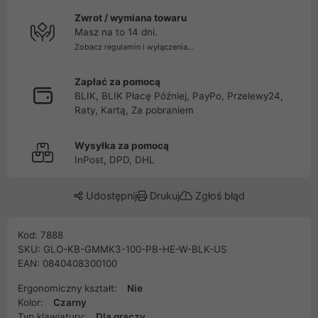
Zwrot / wymiana towaru
Masz na to 14 dni.
Zobacz regulamin i wyłączenia...
Zapłać za pomocą
BLIK, BLIK Płacę Później, PayPo, Przelewy24,
Raty, Kartą, Za pobraniem
Wysyłka za pomocą
InPost, DPD, DHL
Udostępnij
Drukuj
Zgłoś błąd
Kod: 7888
SKU: GLO-KB-GMMK3-100-PB-HE-W-BLK-US
EAN: 0840408300100
Ergonomiczny kształt:
Nie
Kolor:
Czarny
Typ klawiatury:
Dla graczy