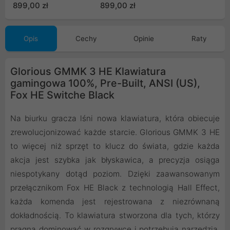
899,00 zł
899,00 zł
Opis
Cechy
Opinie
Raty
Glorious GMMK 3 HE Klawiatura
gamingowa 100%, Pre-Built, ANSI (US),
Fox HE Switche Black
Na biurku gracza lśni nowa klawiatura, która obiecuje
zrewolucjonizować każde starcie. Glorious GMMK 3 HE
to więcej niż sprzęt to klucz do świata, gdzie każda
akcja jest szybka jak błyskawica, a precyzja osiąga
niespotykany dotąd poziom. Dzięki zaawansowanym
przełącznikom Fox HE Black z technologią Hall Effect,
każda komenda jest rejestrowana z niezrównaną
dokładnością. To klawiatura stworzona dla tych, którzy
pragną dominować w rozgrywce i potrzebują narzędzia,