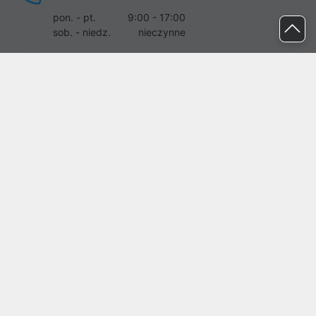
pon. - pt.
9:00 - 17:00
sob. - niedz.
nieczynne
pomoc@proline.pl
Dołącz do nas
Zgłoś błąd na stronie
Proline SA z siedzibą w Mirkowie (55-095), przy ul. Brzozowej 5,
wpisana do rejestru przedsiębiorców Krajowego Rejestru Sądowego
przez Sąd Rejonowy dla Wrocławia-Fabrycznej we Wrocławiu, VI
Wydział Gospodarczy Krajowego Rejestru Sądowego pod nr KRS:
0000282071, NIP: 8951898022, REGON: 020482041, BDO:
000437899. Kapitał zakładowy Spółki wynosi 500000,00 zł i został
on opłacony w całości.
© proline 1996 - 2026. Wszelkie prawa zastrzeżone.