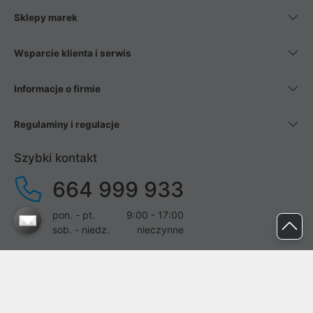
Sklepy marek
Wsparcie klienta i serwis
Informacje o firmie
Regulaminy i regulacje
Szybki kontakt
664 999 933
pon. - pt.
9:00 - 17:00
sob. - niedz.
nieczynne
pomoc@proline.pl
Dołącz do nas