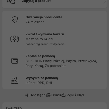
Zapytaj o produkt
Gwarancja producenta
24 miesiące
Zwrot / wymiana towaru
Masz na to 14 dni.
Zobacz regulamin i wyłączenia...
Zapłać za pomocą
BLIK, BLIK Płacę Później, PayPo, Przelewy24,
Raty, Kartą, Za pobraniem
Wysyłka za pomocą
InPost, DPD, DHL
Udostępnij
Drukuj
Zgłoś błąd
Kod: 7880