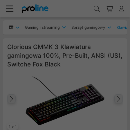
Gaming i streaming
Sprzęt gamingowy
Klawia
Glorious GMMK 3 Klawiatura
gamingowa 100%, Pre-Built, ANSI (US),
Switche Fox Black
Poprzedni
Na
1 z 1