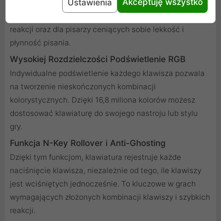
Akceptuję wszystko
Ustawienia
naciśnięcia bez wyczuwalnego punktu aktywacji.
Idealne dla graczy wymagających natychmiastowej
reakcji oraz dla pisarzy ceniących sobie lekkość i
płynność pisania.
Wysokiej Rozdzielczości Podświetlenie RGB
Indywidualne podświetlenie każdego klawisza pozwala
na tworzenie nieskończonych kombinacji
kolorystycznych. Dzięki 16,8 miliona kolorów możesz
dostosować klawiaturę do swojego nastroju lub stylu
gry.
Funkcja N-Key Rollover i Anti-Ghosting
Dzięki tym funkcjom, klawiatura rejestruje każde
naciśnięcie klawisza, niezależnie od tego, ile klawiszy
jest wciśniętych jednocześnie. To kluczowe w grach
wymagających złożonych kombinacji klawiszy i szybkich
reakcji.