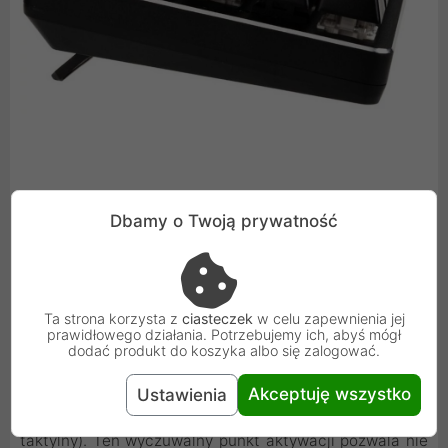
Przełączniki Mechaniczne w Szczegółach:
Dbamy o Twoją prywatność
Gateron Brown
W tej wersji zastosowano przełączniki Gateron Brown.
Klawiatury z tymi przełącznikami stanowią kompromis
Ta strona korzysta z
ciasteczek
w celu zapewnienia jej
między czysto gamingową klawiaturą a idealną
prawidłowego działania. Potrzebujemy ich, abyś mógł
dodać produkt do koszyka albo się zalogować.
klawiaturą do pisania. Podczas naciskania klawiszy
użytkownik musi pokonać lekki opór, który dotykowo
Akceptuję wszystko
Ustawienia
sygnalizuje moment aktywacji przełącznika (feedback
taktylny). Ten wyczuwalny punkt aktywacji pozwala nie