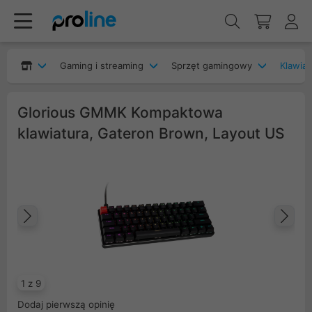
Gaming i streaming
Sprzęt gamingowy
Klawia
Glorious GMMK Kompaktowa
klawiatura, Gateron Brown, Layout US
Poprzedni
Na
1 z 9
Dodaj pierwszą opinię