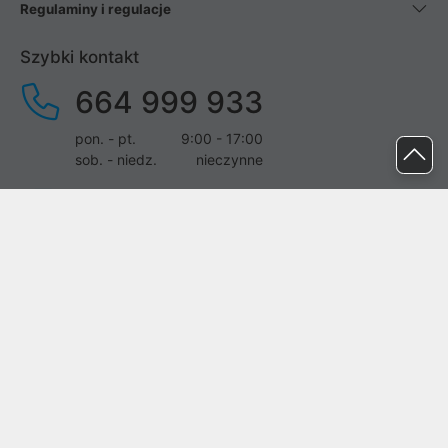
Regulaminy i regulacje
Szybki kontakt
664 999 933
pon. - pt.
9:00 - 17:00
sob. - niedz.
nieczynne
pomoc@proline.pl
Dołącz do nas
Zgłoś błąd na stronie
Proline SA z siedzibą w Mirkowie (55-095), przy ul. Brzozowej 5,
wpisana do rejestru przedsiębiorców Krajowego Rejestru Sądowego
przez Sąd Rejonowy dla Wrocławia-Fabrycznej we Wrocławiu, VI
Wydział Gospodarczy Krajowego Rejestru Sądowego pod nr KRS:
0000282071, NIP: 8951898022, REGON: 020482041, BDO: