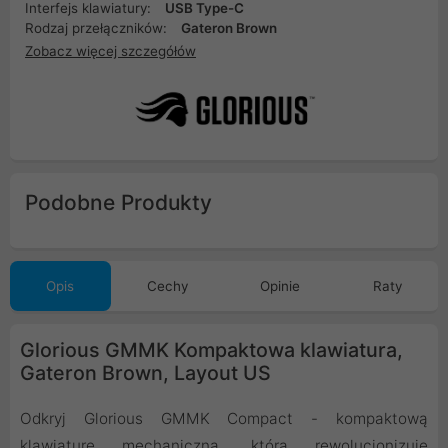
Interfejs klawiatury:
USB Type-C
Rodzaj przełączników:
Gateron Brown
Zobacz więcej szczegółów
Podobne Produkty
Opis
Cechy
Opinie
Raty
Glorious GMMK Kompaktowa klawiatura,
Gateron Brown, Layout US
Odkryj Glorious GMMK Compact - kompaktową
klawiaturę mechaniczną, która rewolucjonizuje