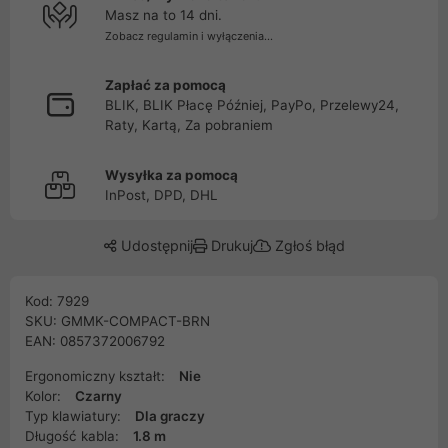
Masz na to 14 dni.
Zobacz regulamin i wyłączenia...
Zapłać za pomocą
BLIK, BLIK Płacę Później, PayPo, Przelewy24,
Raty, Kartą, Za pobraniem
Wysyłka za pomocą
InPost, DPD, DHL
Udostępnij
Drukuj
Zgłoś błąd
Kod: 7929
SKU: GMMK-COMPACT-BRN
EAN: 0857372006792
Ergonomiczny kształt:
Nie
Kolor:
Czarny
Typ klawiatury:
Dla graczy
Długość kabla:
1.8 m