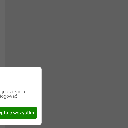
go działania.
alogować.
ptuję wszystko