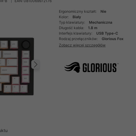
OX-B
EAN: 0810069972176
Ergonomiczny kształt:
Nie
Kolor:
Biały
Typ klawiatury:
Mechaniczna
Długość kabla:
1.8 m
Interfejs klawiatury:
USB Type-C
Rodzaj przełączników:
Glorious Fox
Zobacz więcej szczegółów
Następny
uktu