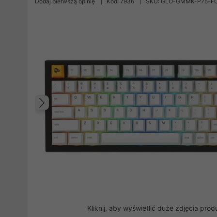
Dodaj pierwszą opinię
Kod: 7936
SKU: GLO-GMMK-P75-F
Poprzedni
Kliknij, aby wyświetlić duże zdjęcia prod