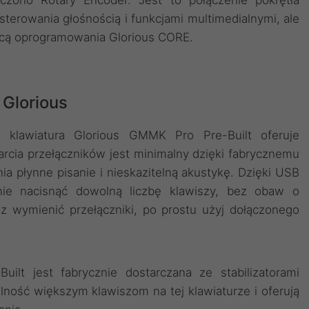
no Rotary Encoder. Jest to połączenie pokrętła
sterowania głośnością i funkcjami multimedialnymi, ale
cą oprogramowania Glorious CORE.
 Glorious
 klawiatura Glorious GMMK Pro Pre-Built oferuje
tarcia przełączników jest minimalny dzięki fabrycznemu
a płynne pisanie i nieskazitelną akustykę. Dzięki USB
ie nacisnąć dowolną liczbę klawiszy, bez obaw o
sz wymienić przełączniki, po prostu użyj dołączonego
ilt jest fabrycznie dostarczana ze stabilizatorami
bilność większym klawiszom na tej klawiaturze i oferują