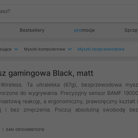
Bestsellery
pro
mocje
Sprzę
zujące
Myszki komputerowe
Myszki bezprzewodowe
sz gamingowa Black, matt
Wireless. Ta ultralekka (67g), bezprzewodowa mys
worzone do wygrywania. Precyzyjny sensor BAMF 1900
iastową reakcję, a ergonomiczny, praworęczny kształt 
ej i bez zmęczenia. Poczuj absolutną swobodę be
EAN: 0810069970516