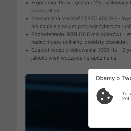
Ergonomia: Praworęczna - Wyprofilowany k
prawej dłoni.
Maksymalna szybkość (IPS): 400 IPS - Wys
nie zgubi się nawet przy najszybszych ruc
Podświetlenie: RGB (16,8 mln kolorów) - W
nadać myszy unikalny, osobisty charakter.
Częstotliwość próbkowania: 1000 Hz - Bły
jakiekolwiek wyczuwalne opóźnienia.
Dbamy o Two
Ta s
Pot