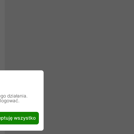
go działania.
alogować.
ptuję wszystko