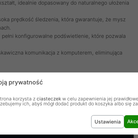
ształt, idealnie dopasowany do naturalnego ułożenia
oka prędkość śledzenia, która gwarantuje, że mysz
hach.
 pełni konfigurowalne podświetlenie, które pozwala
skawiczna komunikacja z komputerem, eliminująca
ją prywatność
trona korzysta z
ciasteczek
w celu zapewnienia jej prawidłowe
rzebujemy ich, abyś mógł dodać produkt do koszyka albo się z
Akce
Ustawienia