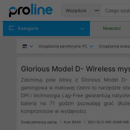
Produkty
Kategorie
Nowości
Producenci
Urządzenia peryferyjne PC
Urządzenia wska
Kategorie
Glorious Model D- Wireless my
Zdominuj pole bitwy z Glorious Model D- 
gamingowa w matowej czerni to narzędzie st
DPI i technologia Lag-Free gwarantują natychm
bateria na 71 godzin pozwalają grać dłuż
kompromisów w wydajności.
Dodaj pierwszą opinię
Kod: 8049
SKU: GLO-MS-DMW-MB