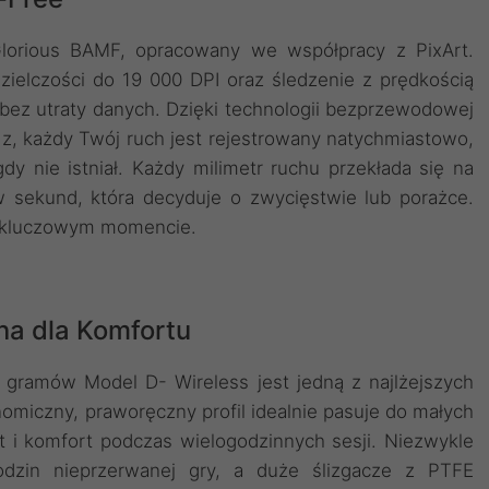
orious BAMF, opracowany we współpracy z PixArt.
zielczości do 19 000 DPI oraz śledzenie z prędkością
bez utraty danych. Dzięki technologii bezprzewodowej
z, każdy Twój ruch jest rejestrowany natychmiastowo,
dy nie istniał. Każdy milimetr ruchu przekłada się na
 sekund, która decyduje o zwycięstwie lub porażce.
 w kluczowym momencie.
na dla Komfortu
gramów Model D- Wireless jest jedną z najlżejszych
miczny, praworęczny profil idealnie pasuje do małych
yt i komfort podczas wielogodzinnych sesji. Niezwykle
dzin nieprzerwanej gry, a duże ślizgacze z PTFE