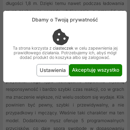
długości 1,8 m. Dzięki temu nawet podczas ładowania
mysz zachowuje wygodę użytkowania, a przewód nie
ogranicza swobody bardziej, niż to konieczne. Dla wielu
Dbamy o Twoją prywatność
użytkowników to właśnie takie szczegóły przesądzają o
tym, czy sprzęt jest naprawdę dopracowany.
Ta strona korzysta z
ciasteczek
w celu zapewnienia jej
Optyczne przełączniki Omron i konfiguracja pod
prawidłowego działania. Potrzebujemy ich, abyś mógł
własny styl gry
dodać produkt do koszyka albo się zalogować.
W modelu Dark Perk Ergo zastosowano optyczne
Akceptuję wszystko
Ustawienia
przełączniki Omron D2FP-FN2 w lewym i prawym
przycisku. Tego typu rozwiązanie zapewnia wysoką
responsywność i bardzo szybki czas reakcji, co w grach
ma znaczenie większe, niż wielu osobom się wydaje. Klik
powinien być pewny, szybki i przewidywalny, a nie
przypadkowy i męczący. Właśnie taki charakter ma ten
model. Dodatkowo mysz oferuje 5 programowalnych
przycisków, co daje sporą swobodę w dopasowaniu