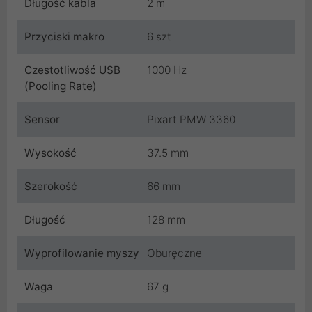
Długość kabla
2 m
Przyciski makro
6 szt
Czestotliwość USB
1000 Hz
(Pooling Rate)
Sensor
Pixart PMW 3360
Wysokość
37.5 mm
Szerokość
66 mm
Długość
128 mm
Wyprofilowanie myszy
Oburęczne
Waga
67 g