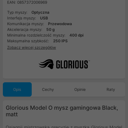
EAN: 0857372006969
Typ myszy:
Optyczna
Interfejs myszy:
USB
Komunikacja myszy:
Przewodowa
Akceleracja myszy:
50 g
Minimalna rozdzielczość myszy:
400 dpi
Maksymalna szybkość:
250 IPS
Zobacz więcej szczegółów
Opis
Cechy
Opinie
Raty
Glorious Model O mysz gamingowa Black,
matt
Osiągnij mistrzowską precyzję z myszką Glorious Model