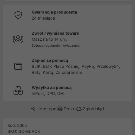
Gwarancja producenta
24 miesiące
Zwrot / wymiana towaru
Masz na to 14 dni.
Zobacz regulamin i wyłączenia...
Zapłać za pomocą
BLIK, BLIK Płacę Później, PayPo, Przelewy24,
Raty, Kartą, Za pobraniem
Wysyłka za pomocą
InPost, DPD, DHL
Udostępnij
Drukuj
Zgłoś błąd
Kod: 8065
SKU: GO-BLACK