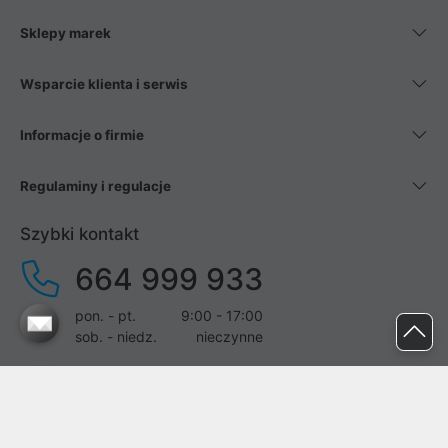
Sklepy marek
Wsparcie klienta i serwis
Informacje o firmie
Regulaminy i regulacje
Szybki kontakt
664 999 933
pon. - pt.
9:00 - 17:00
sob. - niedz.
nieczynne
pomoc@proline.pl
Dołącz do nas