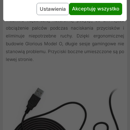
klikalna. Kształt jest zaprojektowany z myślą o obsłudze
Akceptuję wszystko
Ustawienia
oburęcznej, dzięki czemu dłoń spoczywa na myszy w
możliwie najbardziej naturalnej pozycji, co zmniejsza
obciążenie palców podczas naciskania przycisków i
eliminuje niepotrzebne ruchy. Dzięki ergonomicznej
budowie Glorious Model O, długie sesje gamingowe nie
stanowią problemu. Przyciski boczne umieszczone są po
lewej stronie.