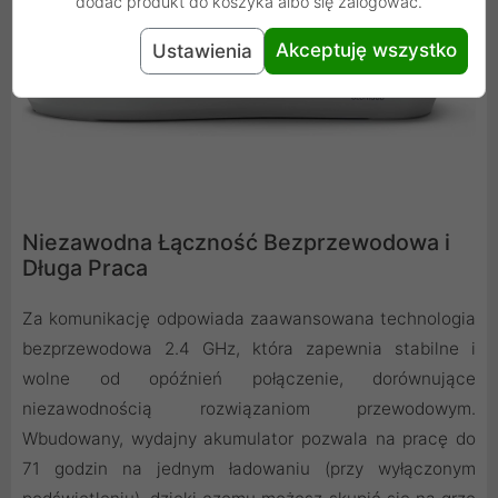
dodać produkt do koszyka albo się zalogować.
Akceptuję wszystko
Ustawienia
Niezawodna Łączność Bezprzewodowa i
Długa Praca
Za komunikację odpowiada zaawansowana technologia
bezprzewodowa 2.4 GHz, która zapewnia stabilne i
wolne od opóźnień połączenie, dorównujące
niezawodnością rozwiązaniom przewodowym.
Wbudowany, wydajny akumulator pozwala na pracę do
71 godzin na jednym ładowaniu (przy wyłączonym