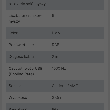
rozdzielczość myszy
Liczba przycisków
6
myszy
Kolor
Biały
Podświetlenie
RGB
Długość kabla
2 m
Czestotliwość USB
1000 Hz
(Pooling Rate)
Sensor
Glorious BAMF
Wysokość
37,5 mm
Szerokość
66 mm