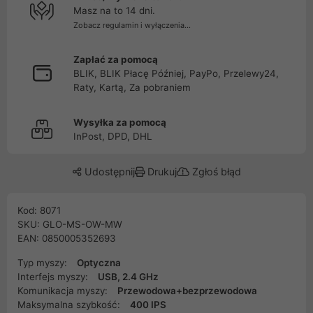
Masz na to 14 dni.
Zobacz regulamin i wyłączenia...
Zapłać za pomocą
BLIK, BLIK Płacę Później, PayPo, Przelewy24,
Raty, Kartą, Za pobraniem
Wysyłka za pomocą
InPost, DPD, DHL
Udostępnij
Drukuj
Zgłoś błąd
Kod: 8071
SKU: GLO-MS-OW-MW
EAN: 0850005352693
Typ myszy:
Optyczna
Interfejs myszy:
USB, 2.4 GHz
Komunikacja myszy:
Przewodowa+bezprzewodowa
Maksymalna szybkość:
400 IPS