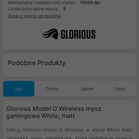
Maksymalna rozdzielczość myszy:
19000 dpi
Liczba przycisków myszy:
6
Zobacz więcej szczegółów
Podobne Produkty
Opis
Cechy
Opinie
Raty
Glorious Model O Wireless mysz
gamingowa White, matt
Odkryj Glorious Model O Wireless w wersji White Matt
ultralekką mysz gamingową, która redefiniuje pojęcie