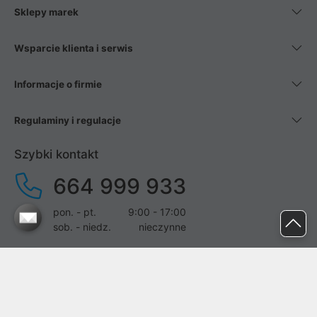
Sklepy marek
Wsparcie klienta i serwis
Informacje o firmie
Regulaminy i regulacje
Szybki kontakt
664 999 933
pon. - pt.
9:00 - 17:00
sob. - niedz.
nieczynne
pomoc@proline.pl
Dołącz do nas