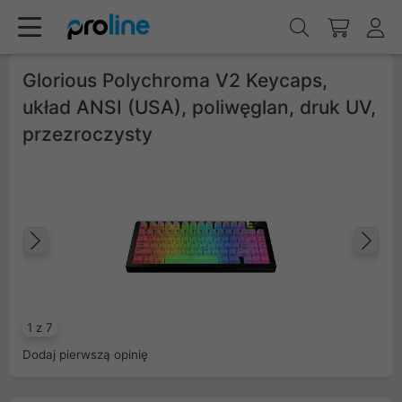
Glorious Polychroma V2 Keycaps,
układ ANSI (USA), poliwęglan, druk UV,
przezroczysty
Poprzedni
Na
1 z 7
Dodaj pierwszą opinię