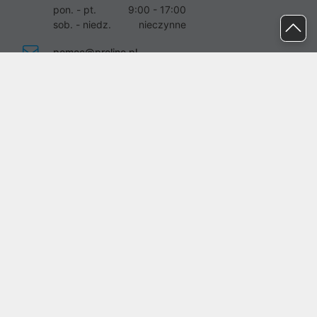
pon. - pt.
9:00 - 17:00
sob. - niedz.
nieczynne
pomoc@proline.pl
Dołącz do nas
Zgłoś błąd na stronie
Proline SA z siedzibą w Mirkowie (55-095), przy ul. Brzozowej 5,
wpisana do rejestru przedsiębiorców Krajowego Rejestru Sądowego
przez Sąd Rejonowy dla Wrocławia-Fabrycznej we Wrocławiu, VI
Wydział Gospodarczy Krajowego Rejestru Sądowego pod nr KRS:
0000282071, NIP: 8951898022, REGON: 020482041, BDO:
000437899. Kapitał zakładowy Spółki wynosi 500000,00 zł i został
on opłacony w całości.
© proline 1996 - 2026. Wszelkie prawa zastrzeżone.