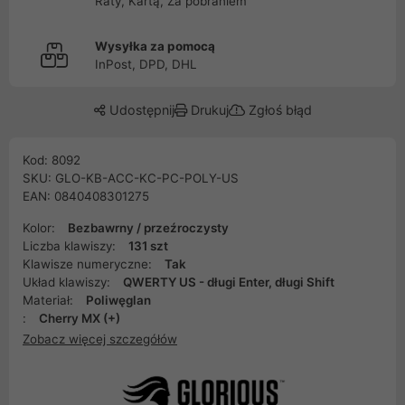
Raty, Kartą, Za pobraniem
Wysyłka za pomocą
InPost, DPD, DHL
Udostępnij
Drukuj
Zgłoś błąd
Kod: 8092
SKU: GLO-KB-ACC-KC-PC-POLY-US
EAN: 0840408301275
Kolor:
Bezbawrny / przeźroczysty
Liczba klawiszy:
131 szt
Klawisze numeryczne:
Tak
Układ klawiszy:
QWERTY US - długi Enter, długi Shift
Materiał:
Poliwęglan
:
Cherry MX (+)
Zobacz więcej szczegółów