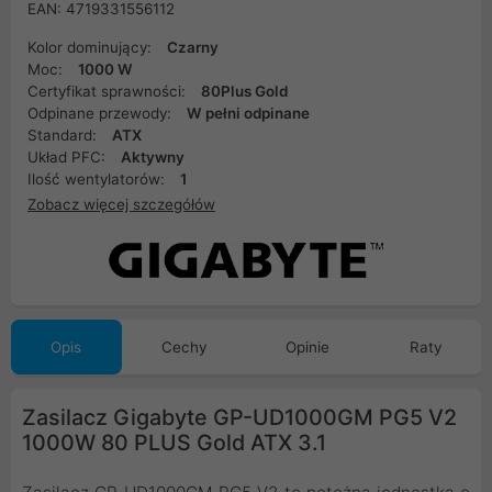
EAN: 4719331556112
Kolor dominujący:
Czarny
Moc:
1000 W
Certyfikat sprawności:
80Plus Gold
Odpinane przewody:
W pełni odpinane
Standard:
ATX
Układ PFC:
Aktywny
Ilość wentylatorów:
1
Zobacz więcej szczegółów
Opis
Cechy
Opinie
Raty
Zasilacz Gigabyte GP-UD1000GM PG5 V2
1000W 80 PLUS Gold ATX 3.1