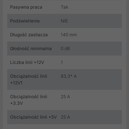
Pasywna praca
Tak
Podświetlenie
NIE
Długość zasilacza
140 mm
Głośność minimalna
0 dB
Liczba linii +12V
1
Obciążalność linii
83,3* A
+12V1
Obciążalność linii
25 A
+3.3V
Obciążalność linii +5V
25 A