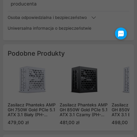
producenta
Osoba odpowiedzialna i bezpieczeństwo
Uniwersalna informacja o bezpieczeństwie
Podobne Produkty
Zasilacz Phanteks AMP
Zasilacz Phanteks AMP
Zasilacz Ph
GH 750W Gold PCIe 5.1
GH 850W Gold PCIe 5.1
GH 850W Gol
ATX 3.1 Biały (PH-
ATX 3.1 Czarny (PH-
ATX 3.1 Biał
P750GH_WT01_EU)
P850GH_BK01_EU)
P850GH_WT
479,00 zł
481,00 zł
498,00 zł