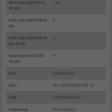
Ilość wtyczek PCI-e
1 szt
16-pin
Ilość wtyczek PCIe 6-
0
pin
Ilość wtyczek PCIe 8-
4
pin (6+2)
Ilość wtyczek SATA
8
15-pin
Kod
0000013416
SKU
GP-UD1000GM PG5 V2
EAN
4719331556112
Gwarancja
118 miesięcy