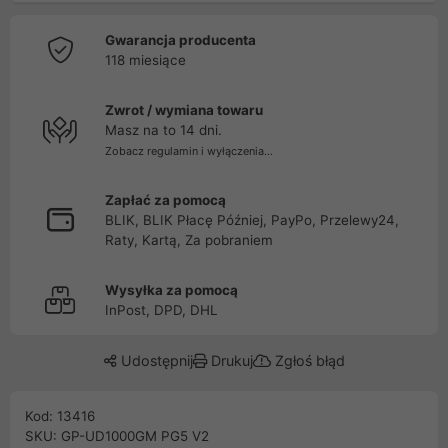
Gwarancja producenta
118 miesiące
Zwrot / wymiana towaru
Masz na to 14 dni.
Zobacz regulamin i wyłączenia...
Zapłać za pomocą
BLIK, BLIK Płacę Później, PayPo, Przelewy24,
Raty, Kartą, Za pobraniem
Wysyłka za pomocą
InPost, DPD, DHL
Udostępnij
Drukuj
Zgłoś błąd
Kod: 13416
SKU: GP-UD1000GM PG5 V2