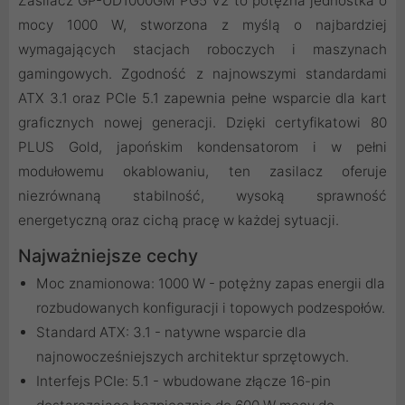
Zasilacz GP-UD1000GM PG5 V2 to potężna jednostka o
mocy 1000 W, stworzona z myślą o najbardziej
wymagających stacjach roboczych i maszynach
gamingowych. Zgodność z najnowszymi standardami
ATX 3.1 oraz PCIe 5.1 zapewnia pełne wsparcie dla kart
graficznych nowej generacji. Dzięki certyfikatowi 80
PLUS Gold, japońskim kondensatorom i w pełni
modułowemu okablowaniu, ten zasilacz oferuje
niezrównaną stabilność, wysoką sprawność
energetyczną oraz cichą pracę w każdej sytuacji.
Najważniejsze cechy
Moc znamionowa: 1000 W - potężny zapas energii dla
rozbudowanych konfiguracji i topowych podzespołów.
Standard ATX: 3.1 - natywne wsparcie dla
najnowocześniejszych architektur sprzętowych.
Interfejs PCIe: 5.1 - wbudowane złącze 16-pin