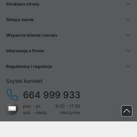
Struktura strony
Sklepy marek
Wsparcie klienta i serwis
Informacje o firmie
Regulaminy i regulacje
Szybki kontakt
664 999 933
pon. - pt.
9:00 - 17:00
sob. - niedz.
nieczynne
pomoc@proline.pl