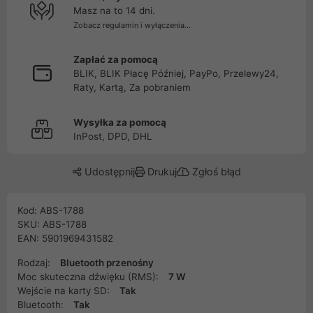
Masz na to 14 dni.
Zobacz regulamin i wyłączenia...
Zapłać za pomocą
BLIK, BLIK Płacę Później, PayPo, Przelewy24,
Raty, Kartą, Za pobraniem
Wysyłka za pomocą
InPost, DPD, DHL
Udostępnij
Drukuj
Zgłoś błąd
Kod: ABS-1788
SKU: ABS-1788
EAN: 5901969431582
Rodzaj:
Bluetooth przenośny
Moc skuteczna dźwięku (RMS):
7 W
Wejście na karty SD:
Tak
Bluetooth:
Tak