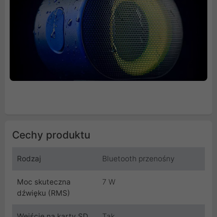
Cechy produktu
Rodzaj
Bluetooth przenośny
Moc skuteczna
7 W
dźwięku (RMS)
Wejście na karty SD
Tak