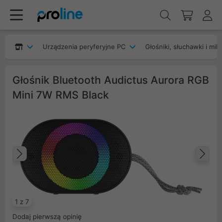
Urządzenia peryferyjne PC
Głośniki, słuchawki i mik
Głośnik Bluetooth Audictus Aurora RGB
Mini 7W RMS Black
Poprzedni
Na
1 z 7
Dodaj pierwszą opinię