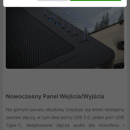
Nowoczesny Panel Wejścia/Wyjścia
Na górnym panelu obudowy znajduje się łatwo dostępny
zestaw złączy, w tym dwa porty USB 3.0, jeden port USB
Type-C, dedykowane złącza audio dla mikrofonu i