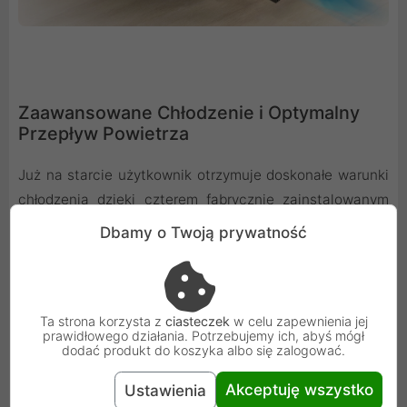
Zaawansowane Chłodzenie i Optymalny
Przepływ Powietrza
Już na starcie użytkownik otrzymuje doskonałe warunki
chłodzenia dzięki czterem fabrycznie zainstalowanym
wentylatorom 120mm ARGB PWM (trzy z przodu i jeden z
Dbamy o Twoją prywatność
tyłu). Obudowa oferuje również szerokie możliwości
rozbudowy systemu chłodzenia, w tym montaż
dodatkowych wentylatorów oraz radiatorów chłodzenia
Ta strona korzysta z
ciasteczek
w celu zapewnienia jej
cieczą na górze, z przodu i z tyłu.
prawidłowego działania. Potrzebujemy ich, abyś mógł
dodać produkt do koszyka albo się zalogować.
Akceptuję wszystko
Ustawienia