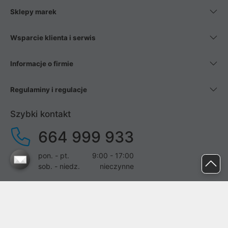
Sklepy marek
Wsparcie klienta i serwis
Informacje o firmie
Regulaminy i regulacje
Szybki kontakt
664 999 933
pon. - pt.
9:00 - 17:00
sob. - niedz.
nieczynne
pomoc@proline.pl
Dołącz do nas