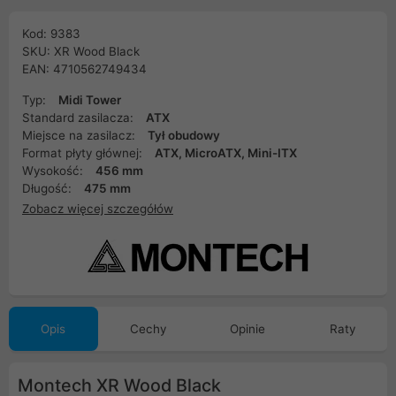
Kod: 9383
SKU: XR Wood Black
EAN: 4710562749434
Typ:
Midi Tower
Standard zasilacza:
ATX
Miejsce na zasilacz:
Tył obudowy
Format płyty głównej:
ATX, MicroATX, Mini-ITX
Wysokość:
456 mm
Długość:
475 mm
Zobacz więcej szczegółów
Opis
Cechy
Opinie
Raty
Montech XR Wood Black