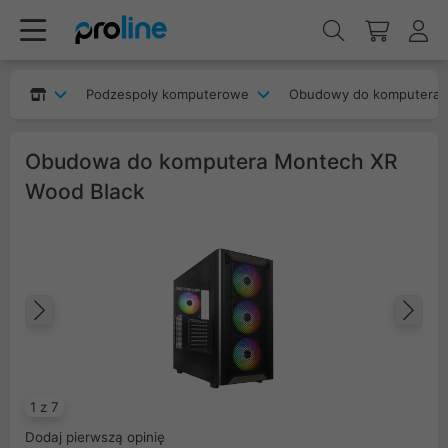
Podzespoły komputerowe
Obudowy do komputera
Obudowa do komputera Montech XR
Wood Black
Poprzedni
Na
1 z 7
Dodaj pierwszą opinię