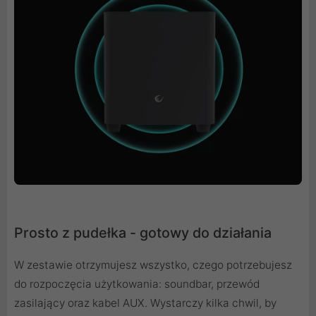
Prosto z pudełka - gotowy do działania
W zestawie otrzymujesz wszystko, czego potrzebujesz
do rozpoczęcia użytkowania: soundbar, przewód
zasilający oraz kabel AUX. Wystarczy kilka chwil, by