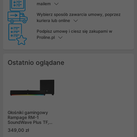
mailem
Wybierz sposób zawarcia umowy, poprzez
kuriera lub online
Podpisz umowę i ciesz się zakupami w
Proline.pl
Ostatnio oglądane
Głośniki gamingowy
Rampage RM-1
SoundWave Plus TF,
BT+USB+AUX, 64W
349,00 zł
soundbar