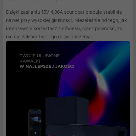
Dzięki zasilaniu 16V 4,06A soundbar pracuje stabilnie
nawet przy wysokiej głośności. Niezależnie od tego, jak
intensywnie korzystasz z dźwięku, masz pewność, że
nic nie zakłóci Twojego doświadczenia.