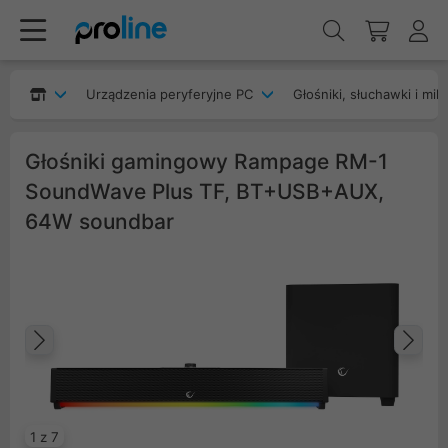
Urządzenia peryferyjne PC
Głośniki, słuchawki i mik
Głośniki gamingowy Rampage RM-1
SoundWave Plus TF, BT+USB+AUX,
64W soundbar
Poprzedni
Na
1 z 7