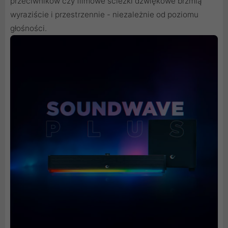
przeciwników czy filmowe ścieżki dźwiękowe brzmią
wyraziście i przestrzennie - niezależnie od poziomu
głośności.