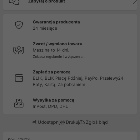
Zapytaj o produkt
Gwarancja producenta
24 miesiące
Zwrot / wymiana towaru
Masz na to 14 dni.
Zobacz regulamin i wyłączenia...
Zapłać za pomocą
BLIK, BLIK Płacę Później, PayPo, Przelewy24,
Raty, Kartą, Za pobraniem
Wysyłka za pomocą
InPost, DPD, DHL
Udostępnij
Drukuj
Zgłoś błąd
Kod: 10603