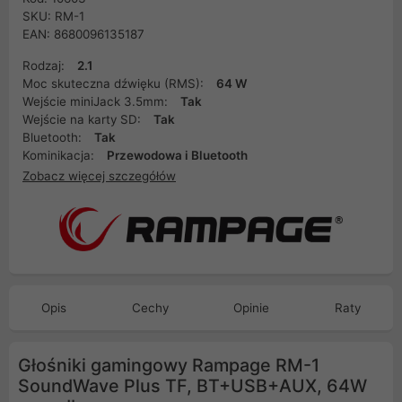
SKU: RM-1
EAN: 8680096135187
Rodzaj:
2.1
Moc skuteczna dźwięku (RMS):
64 W
Wejście miniJack 3.5mm:
Tak
Wejście na karty SD:
Tak
Bluetooth:
Tak
Kominikacja:
Przewodowa i Bluetooth
Zobacz więcej szczegółów
Opis
Cechy
Opinie
Raty
Głośniki gamingowy Rampage RM-1
SoundWave Plus TF, BT+USB+AUX, 64W