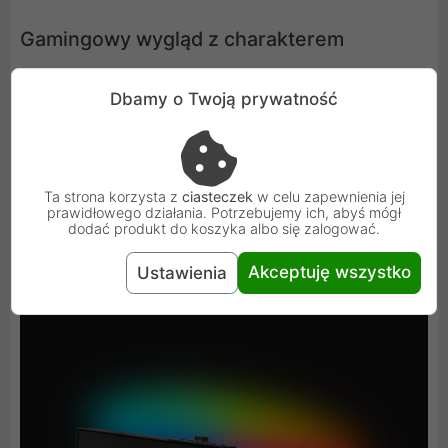
Gamingowy wygląd z charakterem
Czarna, nowoczesna obudowa i gamingowe akcenty
Dbamy o Twoją prywatność
stylistyczne sprawiają, że RM-1 idealnie wpisuje się w
klimat każdego stanowiska gracza. To nie tylko głośnik -
to element, który wzmacnia styl Twojego setupu.
Ta strona korzysta z
ciasteczek
w celu zapewnienia jej
prawidłowego działania. Potrzebujemy ich, abyś mógł
dodać produkt do koszyka albo się zalogować.
Akceptuję wszystko
Ustawienia