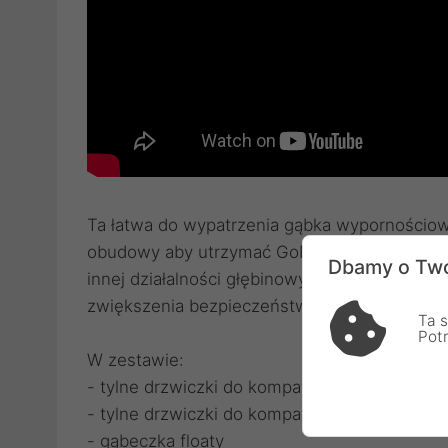
Ta łatwa do wypatrzenia gąbka wypornościow
obudowy aby utrzymać GoPro na powierzchni.
Dbamy o Two
innej działalności głębinowych. Zawiera dwie 
zwiększenia bezpieczeństwa w ekstremalny
Ta s
Pot
W zestawie:
- tylne drzwiczki do kompatybilne z GoPro 1, 2
- tylne drzwiczki do kompatybilne z GoPro 3
- gąbeczka floaty