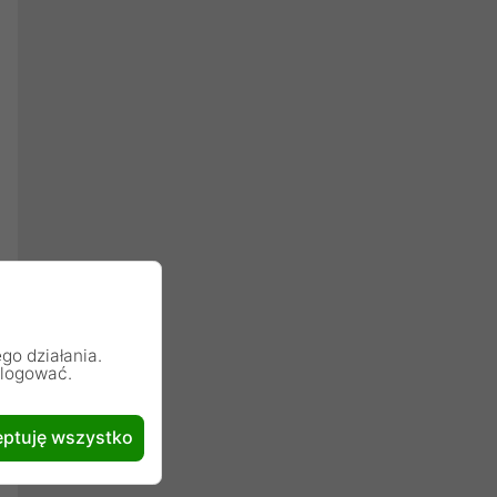
go działania.
alogować.
ptuję wszystko