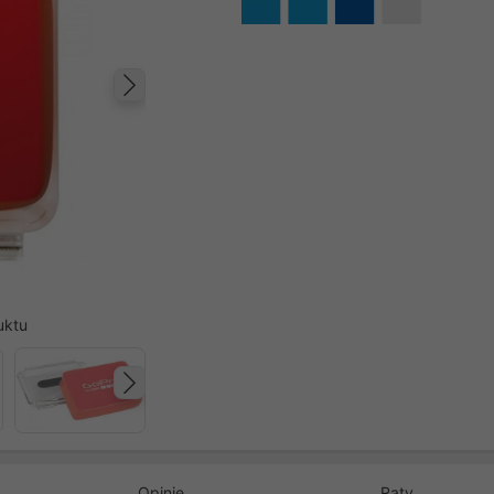
Następny
uktu
Następny
Opinie
Raty