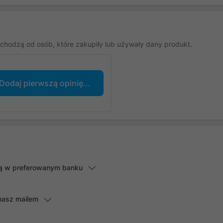
chodzą od osób, które zakupiły lub używały dany produkt.
Dodaj pierwszą opinię...
lną w preferowanym banku
masz mailem