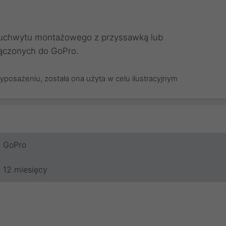
u uchwytu montażowego z przyssawką lub
ączonych do GoPro.
yposażeniu, została ona użyta w celu ilustracyjnym
GoPro
12 miesięcy