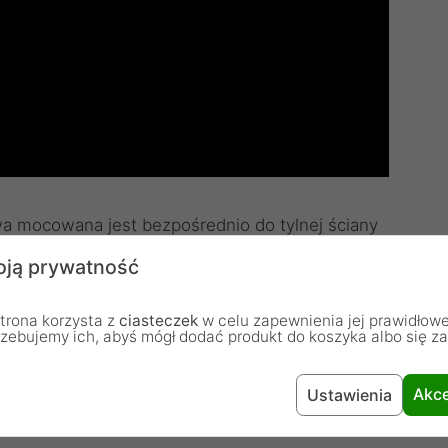
a mocowana jest bezpośrednio do tylnej ściany
 Świetna do nurkowania, surfingu, wakeboarding lub
ją prywatność
kotwice klejące i linki zabezpieczające dla kamery dla
ch warunkach.
trona korzysta z
ciasteczek
w celu zapewnienia jej prawidłowe
rzebujemy ich, abyś mógł dodać produkt do koszyka albo się z
, i 3
Akce
Ustawienia
+