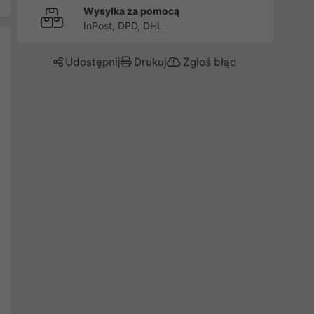
Wysyłka za pomocą
InPost, DPD, DHL
Udostępnij
Drukuj
Zgłoś błąd