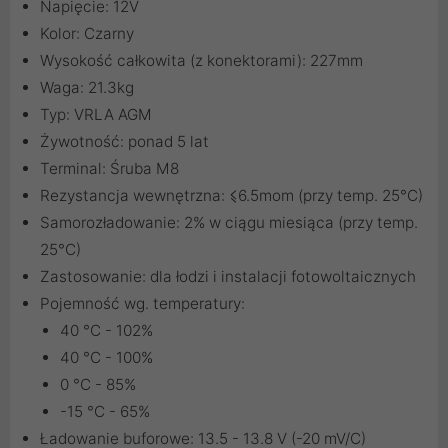
Napięcie: 12V
Kolor: Czarny
Wysokość całkowita (z konektorami): 227mm
Waga: 21.3kg
Typ: VRLA AGM
Żywotność: ponad 5 lat
Terminal: Śruba M8
Rezystancja wewnętrzna: ⩽6.5mom (przy temp. 25°C)
Samorozładowanie: 2% w ciągu miesiąca (przy temp.
25°C)
Zastosowanie: dla łodzi i instalacji fotowoltaicznych
Pojemność wg. temperatury:
40 °C - 102%
40 °C - 100%
0 °C - 85%
-15 °C - 65%
Ładowanie buforowe: 13.5 - 13.8 V (-20 mV/C)