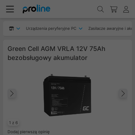
Urządzenia peryferyjne PC
Zasilacze awaryjne i akc
Green Cell AGM VRLA 12V 75Ah
bezobsługowy akumulator
Poprzedni
Na
1 z 6
Dodaj pierwszą opinię