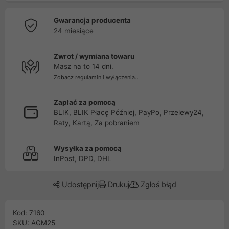
Gwarancja producenta
24 miesiące
Zwrot / wymiana towaru
Masz na to 14 dni.
Zobacz regulamin i wyłączenia...
Zapłać za pomocą
BLIK, BLIK Płacę Później, PayPo, Przelewy24,
Raty, Kartą, Za pobraniem
Wysyłka za pomocą
InPost, DPD, DHL
Udostępnij
Drukuj
Zgłoś błąd
Kod: 7160
SKU: AGM25