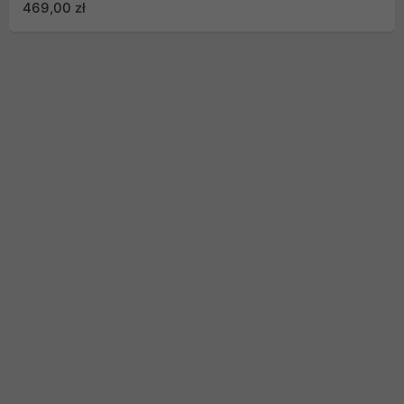
469,00 zł
fotowoltaicznych, łodzi