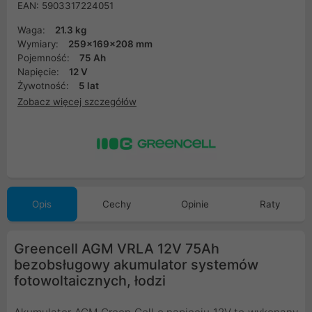
EAN: 5903317224051
Waga:
21.3 kg
Wymiary:
259x169x208 mm
Pojemność:
75 Ah
Napięcie:
12 V
Żywotność:
5 lat
Zobacz więcej szczegółów
Opis
Cechy
Opinie
Raty
Greencell AGM VRLA 12V 75Ah
bezobsługowy akumulator systemów
fotowoltaicznych, łodzi