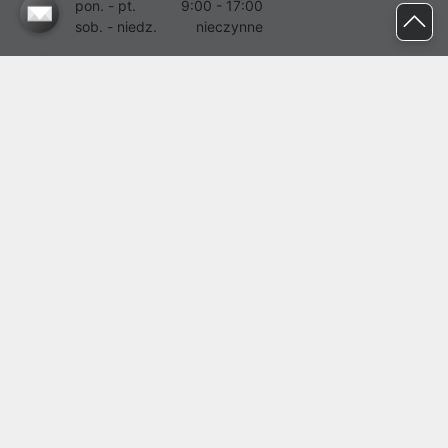
pon. - pt.
9:00 - 17:00
sob. - niedz.
nieczynne
pomoc@proline.pl
Dołącz do nas
Zgłoś błąd na stronie
Proline SA z siedzibą w Mirkowie (55-095), przy ul. Brzozowej 5,
wpisana do rejestru przedsiębiorców Krajowego Rejestru Sądowego
przez Sąd Rejonowy dla Wrocławia-Fabrycznej we Wrocławiu, VI
Wydział Gospodarczy Krajowego Rejestru Sądowego pod nr KRS:
0000282071, NIP: 8951898022, REGON: 020482041, BDO:
000437899. Kapitał zakładowy Spółki wynosi 500000,00 zł i został
on opłacony w całości.
© proline 1996 - 2026. Wszelkie prawa zastrzeżone.