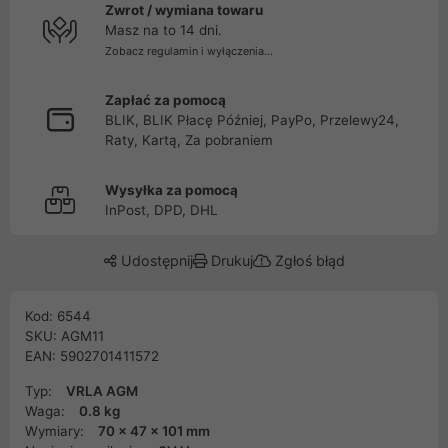
Zwrot / wymiana towaru
Masz na to 14 dni.
Zobacz regulamin i wyłączenia...
Zapłać za pomocą
BLIK, BLIK Płacę Później, PayPo, Przelewy24,
Raty, Kartą, Za pobraniem
Wysyłka za pomocą
InPost, DPD, DHL
Udostępnij
Drukuj
Zgłoś błąd
Kod: 6544
SKU: AGM11
EAN: 5902701411572
Typ:
VRLA AGM
Waga:
0.8 kg
Wymiary:
70 x 47 x 101 mm