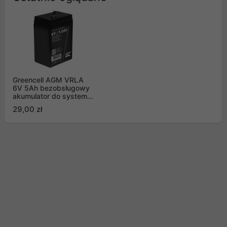
Greencell AGM VRLA
6V 5Ah bezobsługowy
akumulator do systemu
alarmowego, kasy
29,00 zł
fiskalnej, zabawki