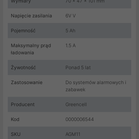
Wymiary
70 x 47 x 101 mm
Napięcie zasilania
6V V
Pojemność
5 Ah
Maksymalny prąd
1.5 A
ładowania
Żywotność
Ponad 5 lat
Zastosowanie
Do systemów alarmowych i
zabawek
Producent
Greencell
Kod
0000006544
SKU
AGM11