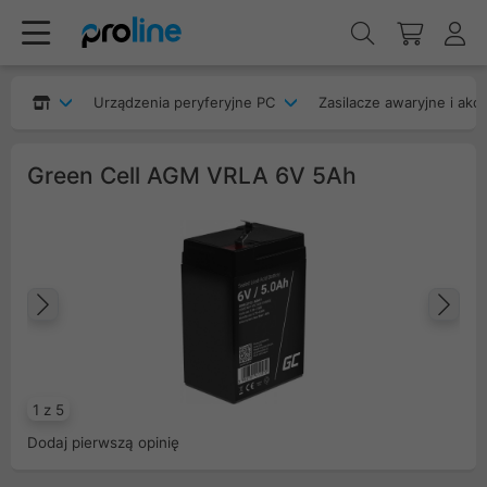
Urządzenia peryferyjne PC
Zasilacze awaryjne i akc
Green Cell AGM VRLA 6V 5Ah
Poprzedni
Na
1 z 5
Dodaj pierwszą opinię