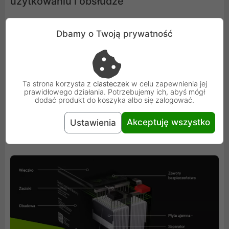
użytkowaniu i obsłudze
Akumulatory wykonane w technologii AGM stworzone
Dbamy o Twoją prywatność
zostały, aby zapewnić jak największe bezpieczeństwo
podczas użytkowania. Dzięki funkcji samoregulacji
(zawory VRLA) AGMy zapewniają nawet 5+ lat
bezobsługowej pracy. Zwiększa ona bezpieczeństwo
Ta strona korzysta z
ciasteczek
w celu zapewnienia jej
prawidłowego działania. Potrzebujemy ich, abyś mógł
pracy urządzenia, bez względu na pozycję akumulatora.
dodać produkt do koszyka albo się zalogować.
Odpowiednie do pracy w wymagających warunkach oraz
może być stosowany w pomieszczeniach z ludźmi,
Akceptuję wszystko
Ustawienia
ponieważ nie wydziela oparów.