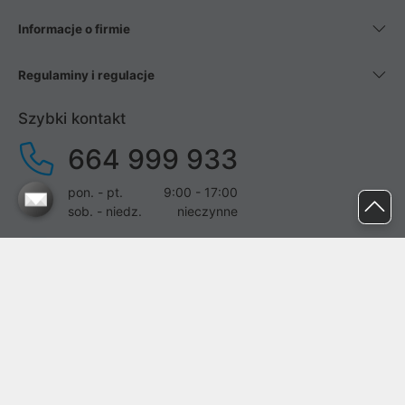
Informacje o firmie
Regulaminy i regulacje
Szybki kontakt
664 999 933
pon. - pt.
9:00 - 17:00
sob. - niedz.
nieczynne
pomoc@proline.pl
Dołącz do nas
Zgłoś błąd na stronie
Proline SA z siedzibą w Mirkowie (55-095), przy ul. Brzozowej 5,