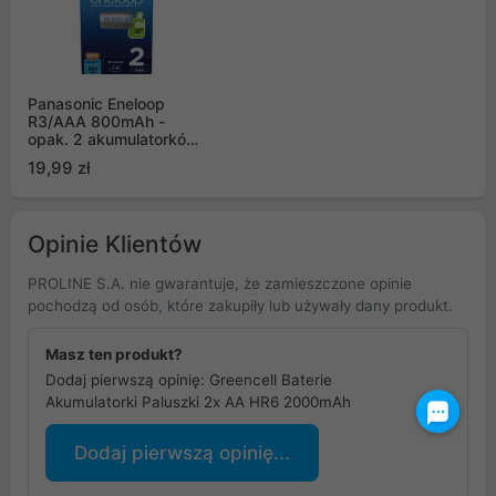
Panasonic Eneloop
R3/AAA 800mAh -
opak. 2 akumulatorków
- eco blister (BK-
19,99 zł
4MCDE/2BE)
Opinie Klientów
PROLINE S.A. nie gwarantuje, że zamieszczone opinie
pochodzą od osób, które zakupiły lub używały dany produkt.
Masz ten produkt?
Dodaj pierwszą opinię: Greencell Baterie
Akumulatorki Paluszki 2x AA HR6 2000mAh
Dodaj pierwszą opinię...