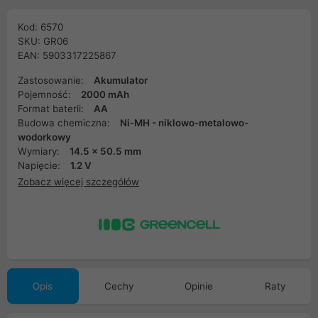
Kod: 6570
SKU: GR06
EAN: 5903317225867
Zastosowanie:
Akumulator
Pojemność:
2000 mAh
Format baterii:
AA
Budowa chemiczna:
Ni-MH - niklowo-metalowo-
wodorkowy
Wymiary:
14.5 x 50.5 mm
Napięcie:
1.2 V
Zobacz więcej szczegółów
Opis
Cechy
Opinie
Raty