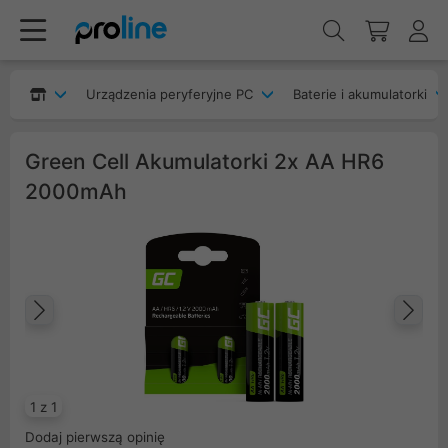
Urządzenia peryferyjne PC
Baterie i akumulatorki
Green Cell Akumulatorki 2x AA HR6
2000mAh
Poprzedni
Na
1 z 1
Dodaj pierwszą opinię