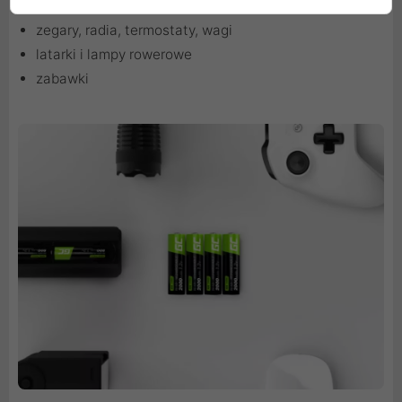
domowe urządzenia medyczne np. ciśnieniomierze
zegary, radia, termostaty, wagi
latarki i lampy rowerowe
zabawki