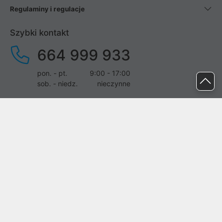
Regulaminy i regulacje
Szybki kontakt
664 999 933
pon. - pt.
9:00 - 17:00
sob. - niedz.
nieczynne
pomoc@proline.pl
Dołącz do nas
Zgłoś błąd na stronie
Proline SA z siedzibą w Mirkowie (55-095), przy ul. Brzozowej 5,
wpisana do rejestru przedsiębiorców Krajowego Rejestru Sądowego
przez Sąd Rejonowy dla Wrocławia-Fabrycznej we Wrocławiu, VI
Wydział Gospodarczy Krajowego Rejestru Sądowego pod nr KRS: