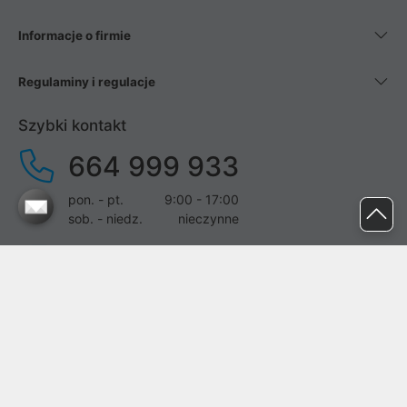
Informacje o firmie
Regulaminy i regulacje
Szybki kontakt
664 999 933
pon. - pt.
9:00 - 17:00
sob. - niedz.
nieczynne
pomoc@proline.pl
Dołącz do nas
Zgłoś błąd na stronie
Proline SA z siedzibą w Mirkowie (55-095), przy ul. Brzozowej 5,