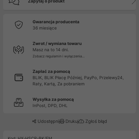
Zapytaj o produkt
Gwarancja producenta
36 miesiące
Zwrot / wymiana towaru
Masz na to 14 dni.
Zobacz regulamin i wyłączenia...
Zapłać za pomocą
BLIK, BLIK Płacę Później, PayPo, Przelewy24,
Raty, Kartą, Za pobraniem
Wysyłka za pomocą
InPost, DPD, DHL
Udostępnij
Drukuj
Zgłoś błąd
Kod: HX-HSCR-BK/EM