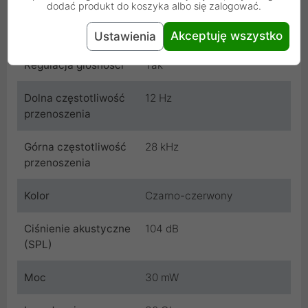
dodać produkt do koszyka albo się zalogować.
Interfejs
MiniJack 3.5mm
Akceptuję wszystko
Ustawienia
Regulacja głośności
Tak
Dolna częstotliwość
12 Hz
przenoszenia
Górna częstotliwość
28 kHz
przenoszenia
Kolor
Czarno-czerwony
Ciśnienie akustyczne
104 dB
(SPL)
Moc
30 mW