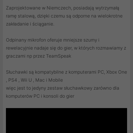
Zaprojektowane w Niemczech, posiadają wytrzymałą
ramę stalową, dzięki czemu są odporne na wielokrotne
zakładanie i ściąganie.
Odpinany mikrofon oferuje mniejsze szumy i
rewelacyjnie nadaje się do gier, w których rozmawiamy z
graczami np przez TeamSpeak
Słuchawki są kompatybilne z komputerami PC, Xbox One
, PS4 , Wii U , Mac i Mobile
więc jest to jedyny zestaw słuchawkowy zarówno dla
komputerów PC i konsoli do gier