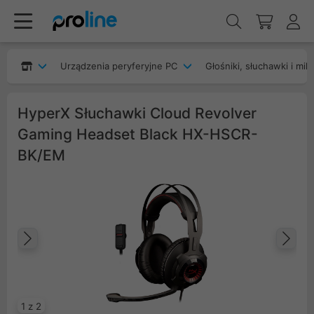
Urządzenia peryferyjne PC
Głośniki, słuchawki i mik
HyperX Słuchawki Cloud Revolver
Gaming Headset Black HX-HSCR-
BK/EM
Poprzedni
Na
1 z 2