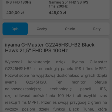
IPS FHD 180Hz
Gaming 25" FHD SS IPS
1ms 200Hz
439,00 zł
445,00 zł
Opis
Cechy
Opinie
Raty
iiyama G-Master G2245HSU-B2 Black
Hawk 21,5" FHD IPS 100Hz
Wyprzedź konkurencję dzięki iiyama G-Master
G2245HSU-B2 z technologią panelu IPS i 1ms MPRT.
Pozwól sobie na wyjątkową doskonałość w grach dzięki
iiyama G2245HSU. Ten monitor oferuje
najnowocześniejszą technologię paneli IPS,
częstotliwość odświeżania 100 Hz i ultraszybki czas
reakcji 1 ms MPRT. Przenieś swoją przygodę z grami na
wyższy poziom dzięki funkcji Black Tuner, która