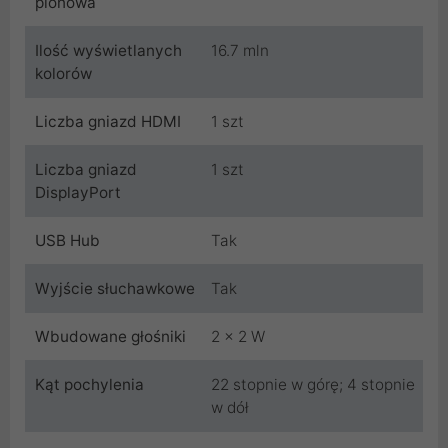
pionowa
Ilość wyświetlanych
16.7 mln
kolorów
Liczba gniazd HDMI
1 szt
Liczba gniazd
1 szt
DisplayPort
USB Hub
Tak
Wyjście słuchawkowe
Tak
Wbudowane głośniki
2 x 2 W
Kąt pochylenia
22 stopnie w górę; 4 stopnie
w dół