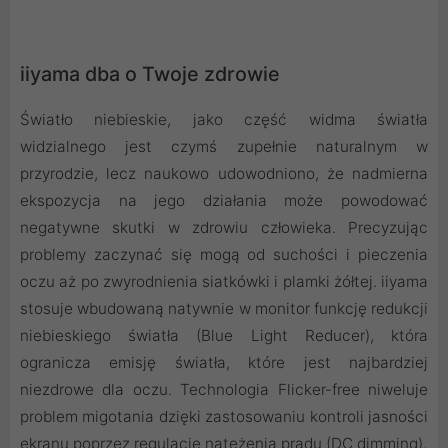
iiyama dba o Twoje zdrowie
Światło niebieskie, jako część widma światła
widzialnego jest czymś zupełnie naturalnym w
przyrodzie, lecz naukowo udowodniono, że nadmierna
ekspozycja na jego działania może powodować
negatywne skutki w zdrowiu człowieka. Precyzując
problemy zaczynać się mogą od suchości i pieczenia
oczu aż po zwyrodnienia siatkówki i plamki żółtej. iiyama
stosuje wbudowaną natywnie w monitor funkcję redukcji
niebieskiego światła (Blue Light Reducer), która
ogranicza emisję światła, które jest najbardziej
niezdrowe dla oczu. Technologia Flicker-free niweluje
problem migotania dzięki zastosowaniu kontroli jasności
ekranu poprzez regulację natężenia prądu (DC dimming).