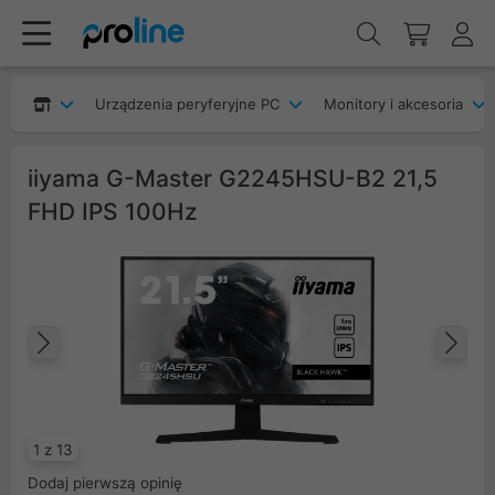
Urządzenia peryferyjne PC
Monitory i akcesoria
iiyama G-Master G2245HSU-B2 21,5
FHD IPS 100Hz
Poprzedni
Na
1 z 13
Dodaj pierwszą opinię