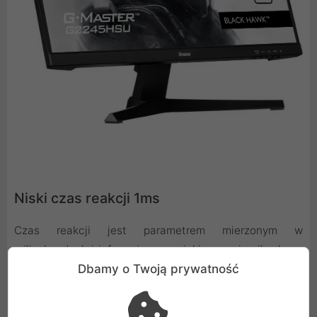
Niski czas reakcji 1ms
Czas reakcji jest parametrem mierzonym w
milisekundach i informuje nas w jakim czasie piksele są
Dbamy o Twoją prywatność
w stanie zmienić swój stan - czyli jak szybko są w stanie
wyświetlać kolejne klatki obrazu lub dokonywać zmiany
koloru. Szybki czas reakcji wraz z wysoką