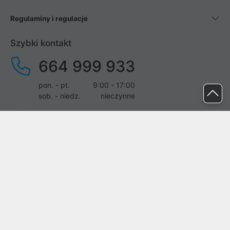
Regulaminy i regulacje
Szybki kontakt
664 999 933
pon. - pt.
9:00 - 17:00
sob. - niedz.
nieczynne
pomoc@proline.pl
Dołącz do nas
Zgłoś błąd na stronie
Proline SA z siedzibą w Mirkowie (55-095), przy ul. Brzozowej 5,
wpisana do rejestru przedsiębiorców Krajowego Rejestru Sądowego
przez Sąd Rejonowy dla Wrocławia-Fabrycznej we Wrocławiu, VI