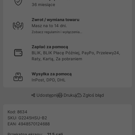
36 miesiące
Zwrot / wymiana towaru
Masz na to 14 dni.
Zobacz regulamin i wyłączenia...
Zapłać za pomocą
BLIK, BLIK Płacę Później, PayPo, Przelewy24,
Raty, Kartą, Za pobraniem
Wysyłka za pomocą
InPost, DPD, DHL
Udostępnij
Drukuj
Zgłoś błąd
Kod: 8634
SKU: G2245HSU-B2
EAN: 4948570124688
Przekątna ekranu:
21.5 cali