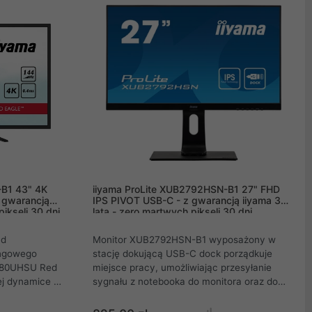
podczas oglądania. Posiada stopę z
regulacją wysokości 150 mm z funkcją
obrotu, dzięki czemu łatwo dostosować
pozycję ekranu do własnych preferencji.
B1 43" 4K
iiyama ProLite XUB2792HSN-B1 27" FHD
 gwarancją
IPS PIVOT USB-C - z gwarancją iiyama 3
pikseli 30 dni
lata - zero martwych pikseli 30 dni
ad
Monitor XUB2792HSN-B1 wyposażony w
ingowego
stację dokującą USB-C dock porządkuje
380UHSU Red
miejsce pracy, umożliwiając przesyłanie
ej dynamice i
sygnału z notebooka do monitora oraz do
aj też
zasilania i ładowania notebooka z monitora
taci
za pomocą tylko jednego kabla. Dodatkowo,