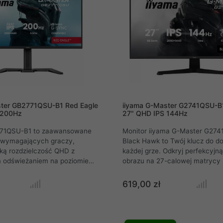
ster GB2771QSU-B1 Red Eagle
iiyama G-Master G2741QSU-B
 200Hz
27" QHD IPS 144Hz
771QSU-B1 to zaawansowane
Monitor iiyama G-Master G27
a wymagających graczy,
Black Hawk to Twój klucz do do
ką rozdzielczość QHD z
każdej grze. Odkryj perfekcyjną
 odświeżaniem na poziomie
obrazu na 27-calowej matrycy 
ca typu Fast IPS o
rozdzielczością QHD (2560x144
 czasie reakcji 0,5 ms
gwarantuje niezwykłą szczegół
619,00 zł
taliczną ostrość i płynność
przewagę nad rywalami dzięki u
tującego smużenia. Dzięki
płynnemu odświeżaniu 144Hz, 
systemom synchronizacji
reakcji 1ms i technologii Adapt
unkcji poprawy widoczności w
eliminującej zacięcia i rozrywa