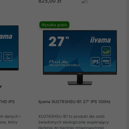
825,00 zł
 Jej szybkość
jeśli monitor jest podłączony do Internetu za
jest
pomocą kabla LAN, notebook również
asu na reakcję
zostanie automatycznie podłączony do sieci.
nie.
Dzięki wyjściu DisplayPort możesz łatwo
Wysyłka gratis
rozszerzyć swój pulpit, tworząc konfigurację
złożoną z dwóch monitorów.
FHD IPS
iiyama XU2763HSU-B1 27" IPS 100Hz
m danych i
XU2763HSU-B1 to produkt dla osób
ora, który
świadomych ekologicznie wspierający
dążenia do bardziej zrównoważonej