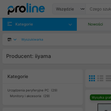
Produkty
Kategorie
Nowości
Producenci
Wyszukiwarka
Kategorie
Producent: iiyama
Kategorie
Urządzenia peryferyjne PC
(29)
Monitory i akcesoria
(29)
Wysyłka grat