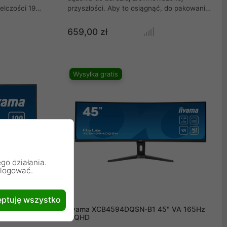
elczości 1920
przyszłości. Aby to osiągnąć, do pakowania
okości w
tego produktu nie użyto plastiku, a sama
 o tej samej
obudowa produktu jest wykonana w 85% z
659,00 zł
konale
materiałów pochodzących z recyklingu.
lkulacyjnych,
Monitor posiada również certyfikat TCO i
eglądaniu
spełnia kryteria EPEAT Silver. W trosce o
ść podstawy
zdrowie oczu, monitor spełnia wymogi
Wysyłka gratis
e
certyfikatów Eye Safe i Eye Comfort. Oparty
 do
na technologii paneli IPS monitor Full HD
ologia panelu
XU2763HSU-B1 zapewnia szerokie kąty
lite
widzenia i bardzo dokładne odwzorowanie
rokich
kolorów.
go działania.
alogować.
ptuję wszystko
S 100Hz
IIyama XCB4594DQSN-B1 45" VA 165Hz
WQHD