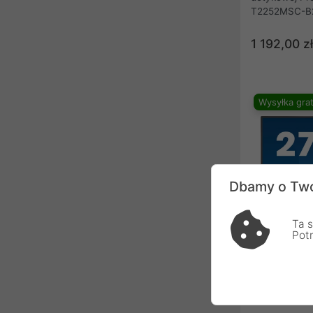
T2252MSC-B2 
reakcję na d
technologię I
1 192,00 zł
odwzorowanie 
widzenia, co 
szerokiej gam
Elastyczna p
Wysyłka grat
pod różnymi 
ergonomiczne 
od krawędzi d
konstrukcja t
wykończenie.
idealne rozwi
Dbamy o Two
oznakowań, s
sprzedaży i i
Ta s
Pot
iiyama XU27