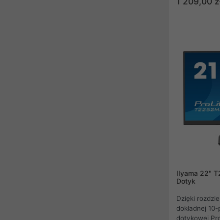
1 209,00 z
doskonałą wy
fotograficznyc
internetowyc
150 mm podsta
pozwala na uz
widzenia. Dzi
Saving (DPS)
przycisk, aby
dostosowanie
efektywności 
jakości obraz
pracy kreaty
IIyama 22" 
Dotyk
Dzięki rozdzie
dokładnej 10-
dotykowej Pro