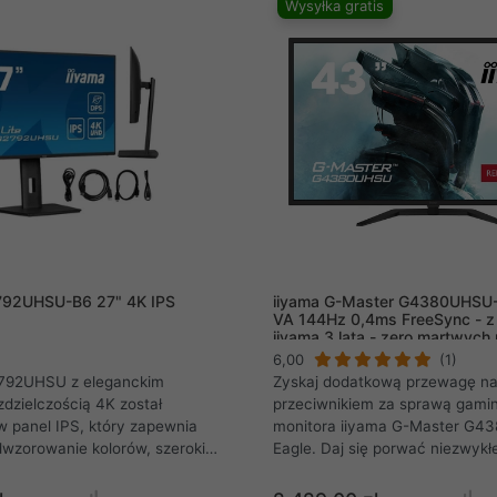
Wysyłka gratis
nach, zyskujesz realną
 przeciwnikami. Ergonomiczna
 pełną regulacją podstawy
ści, oferując maksymalny
as najdłuższych sesji e-
792UHSU-B6 27" 4K IPS
iiyama G-Master G4380UHSU-
VA 144Hz 0,4ms FreeSync - z
iiyama 3 lata - zero martwych 
6,00
(1)
792UHSU z eleganckim
Zyskaj dodatkową przewagę n
zdzielczością 4K został
przeciwnikiem za sprawą gam
 panel IPS, który zapewnia
monitora iiyama G-Master G4
wzorowanie kolorów, szerokie
Eagle. Daj się porwać niezwykł
 oraz wysokie wartości
wiernie oddanym kolorom. Zysk
sności. Gwarantuje to
dodatkowy oręż w walce w pos