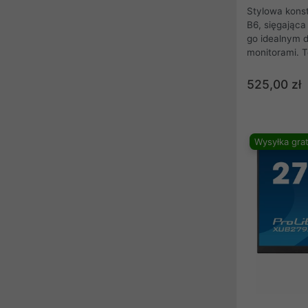
Stylowa kons
B6, sięgająca
go idealnym d
monitorami. T
zapewnia pre
kolorów, oraz 
525,00 zł
częstotliwośc
Hz i funkcji 
doświadczy n
poprawy płyn
Wysyłka grat
monitor jest 
portowy hub 
słuchawkowe, 
także funkcję 
celu zmniejsz
zwiększenia k