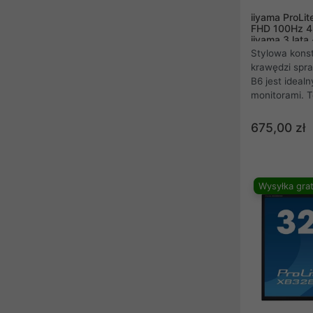
iiyama ProLi
FHD 100Hz 4
iiyama 3 lata
Stylowa konst
krawędzi spr
B6 jest idealn
monitorami. T
zapewnia dok
kolorów oraz 
675,00 zł
Częstotliwość
funkcją Adap
płynności obr
portowy hub 
Wysyłka grat
słuchawkowe, 
także funkcję 
celu zmniejsz
ergonomiczną
wysokości 150
optymalny ko