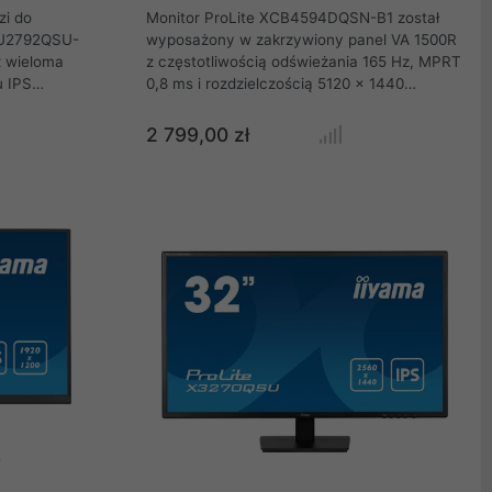
zi do
Monitor ProLite XCB4594DQSN-B1 został
 XU2792QSU-
wyposażony w zakrzywiony panel VA 1500R
 z wieloma
z częstotliwością odświeżania 165 Hz, MPRT
u IPS
0,8 ms i rozdzielczością 5120 x 1440
dwzorowanie
(DQHD), co zapewnia doskonałą jakość
zenia.
obrazu. Przełącznik KVM umożliwia
2 799,00 zł
 Hz wraz z
podłączenie wielu komputerów, które można
poprawę
obsługiwać za pomocą jednej konsoli
 głośniki, 2-
(monitor, klawiatura, mysz). Stacja dokująca
USB-C upraszcza konfigurację dzięki
splayPort, a
jednemu przewodowi do transmisji sygnału z
iego światła w
laptopa, zasilania i ładowania. Połączenie z
zu, ten 27-
internetem przez LAN automatycznie łączy
lny komfort
notebooka z siecią. Panel VA zapewnia
szerokie kąty widzenia i żywe kolory, a
zakrzywienie 1500R minimalizuje zmęczenie
oczu, zapewniając realistyczne i w pełni
wciągające wrażenia z gry.