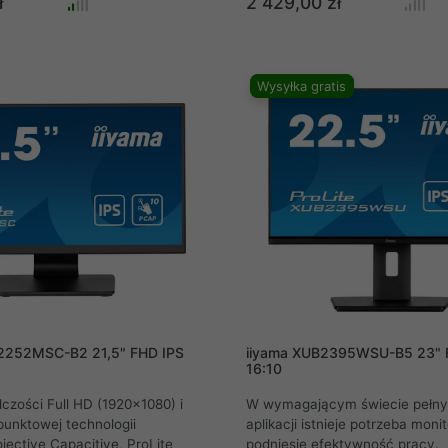
ł
2 429,00 zł
dajność zarówno w zadaniach
błyskawicznej reakcji matrycy.
h, jak i w projektowaniu stron
wyświetlania sprawia, że obraz 
h. Regulowana na wysokość do
płynniejszy, co da Ci więcej cz
wka z funkcjami pivot i swivel
i umożliwi dokładniejsze celowa
Wysyłka gratis
yskanie idealnego kąta
ęki funkcji Dynamic Power
 wystarczy przełączyć
 cieszyć się inteligentnym
m jasności dla optymalnej
energetycznej bez utraty
u. Zmień swoje podejście do
wnej z ProLite XUB2792UHSU.
T2252MSC-B2 21,5" FHD IPS
iiyama XUB2395WSU-B5 23" 
16:10
lczości Full HD (1920x1080) i
W wymagającym świecie pełny
punktowej technologii
aplikacji istnieje potrzeba monit
jective Capacitive, ProLite
podniesie efektywność pracy.