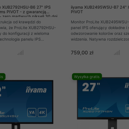
te XUB2792HSU-B6 27" IPS
iiyama XUB2495WSU-B7 24" 
ms PIVOT - z gwarancją
PIVOT
 - zero martwych pikseli 30 dni
rukcja od krawędzi do
Monitor ProLite XUB2495WSU-
awia, że ProLite XUB2792HSU-
panel IPS oferujący dokładne i 
y do konfiguracji z wieloma
odwzorowanie kolorów oraz sze
echnologia panelu IPS
widzenia. Natywna rozdzielczo
ładne i spójne odwzorowanie
1920 x 1200 oraz podstawa o r
szerokie kąty widzenia.
wysokości 150 mm z funkcjami 
759,00 zł
 odświeżania 100 Hz wraz z
obrotu zapewniają dużą wszech
tiveSync zapewniają poprawę
wygodę użytkowania. Zapewni
azu. Wyposażony w głośniki, 2-
wydajność w aplikacjach grafi
USB 3.2, gniazdo
jest idealny do pracy na uczeln
is
Wysyłka gratis
złącza HDMI i DisplayPort, a
wyższych, w korporacjach, czy
redukcji niebieskiego światła w
finansowym.
enia zmęczenia oczu oraz
 podstawę z regulacją
 mm, ten monitor oferuje
mfort użytkowania.