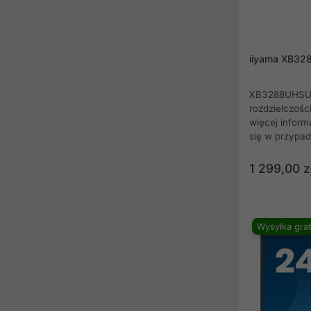
iiyama XB32
XB3288UHSU-
rozdzielczośc
więcej informa
się w przypad
zastosowań 
ponadprzecięt
1 299,00 z
jak przygotow
rysowanie CA
czy projektow
internetowyc
Wysyłka grat
doskonałe od
poziom kontra
HDMI, Displa
zapewniają k
urządzeniami 
Podstawa o 