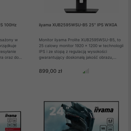
PS 100Hz
iiyama XUB2595WSU-B5 25" IPS WXGA
sażony w
Monitor iiyama Prolite XUB2595WSU-B5, to
rządkuje
25 calowy monitor 1920 x 1200 w technologii
zesyłanie
IPS i ze stopą z regulacją wysokości
ra oraz do
gwarantujący doskonałą jakość obrazu,
a z monitora
ProLite XUB2595WSU to doskonały wybór
. Dodatkowo,
do profesjonalnych zastosowań
899,00 zł
 Internetu za
biznesowych i programów graficznych.
ównież
Podstawa z regulacją wysokości w zakresie
ony do sieci.
150 mm umożliwia łatwe dostosowanie
esz łatwo
położenia ekranu do własnych preferencji.
 konfigurację
siada stopę z
funkcją
stosować
ferencji.