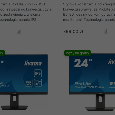
trukcja ProLite XU2792HSU-
Stylowa konstrukcja od krawęd
 od krawędzi do krawędzi, czyni
krawędzi sprawia, że ProLite
o zestawienia z wieloma
B6 jest idealny do konfiguracji
echnologia panelu IPS
monitorami. Technologia panel
cyzyjne i spójne odwzorowanie
zapewnia dokładne i spójne o
szerokie kąty widzenia. Dzięki
kolorów oraz szerokie kąty wid
799,00 zł
i odświeżania wynoszącej 100
Częstotliwość odświeżania 100
FreeSync, użytkownik
funkcją FreeSync zapewniają 
atychmiastowej, wyczuwalnej
płynności obrazu. Wyposażony w
ności obrazu. Dodatkowo,
portowy hub USB 3.2, gniazdo
is
Wysyłka gratis
wyposażony w głośniki, 2-
słuchawkowe, złącza HDMI i Di
USB 3.2, gniazdo
także funkcję redukcji niebiesk
złącza HDMI i DisplayPort, a
celu zmniejszenia zmęczenia oc
redukcji niebieskiego światła w
calowy monitor oferuje optyma
enia zmęczenia oczu i
użytkowania.
omfortu użytkownika.