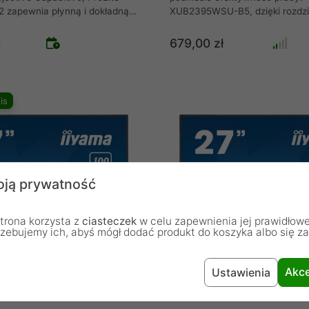
zapewnia płynną i dokładną
XUB2395WSU-B5, dzięki rozdzi
otyk. Wyposażony w
x 1200, oferuje 11% więcej wys
PS, oferuje wyjątkowe
porównaniu do monitora Full HD
679,00 zł
kolorów i szerokie kąty
szerokości. To sprawia, że dos
czyni go idealnym wyborem dla
sprawdza się przy arkuszach ka
y aplikacji interaktywnych.
dokumentach tekstowych i prz
odstawa może być ustawiona
Internetu. Regulowana wysoko
is
kątami, tworząc wygodne i
z funkcją PIVOT umożliwia łatw
miejsce pracy. Ponadto, szkło
dostosowanie pozycji monitora
o krawędzi i ultra cienka
osobistych preferencji, a techn
worzą przyciągające wzrok
IPS zapewnia precyzyjne i jedno
 ProLite T2252MSC-B2 to
odwzorowanie kolorów przy sze
ązanie do interaktywnych
kątach widzenia.
ją prywatność
przedaży detalicznej, punktów
nteraktywnych prezentacji.
trona korzysta z
ciasteczek
w celu zapewnienia jej prawidłowe
rzebujemy ich, abyś mógł dodać produkt do koszyka albo się z
Akce
Ustawienia
92HSU-B6 27" IPS 100Hz
iiyama XU2792QSU-B6 27" IP
WQHD