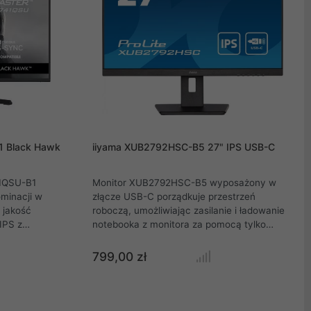
1 Black Hawk
iiyama XUB2792HSC-B5 27" IPS USB-C
41QSU-B1
Monitor XUB2792HSC-B5 wyposażony w
minacji w
złącze USB-C porządkuje przestrzeń
 jakość
roboczą, umożliwiając zasilanie i ładowanie
IPS z
notebooka z monitora za pomocą tylko
0), która
jednego kabla. Matryca IPS oferuje dokładne
owość. Zyskaj
i spójne odwzorowanie kolorów z szerokimi
799,00 zł
ltra-
kątami widzenia. Funkcja redukcji
czasowi
niebieskiego światła oraz technologia LCD
ive Sync,
Flicker-free niwelują zmęczenie oczu i
nie ekranu.
zapewniają bardziej komfortowe wrażenia