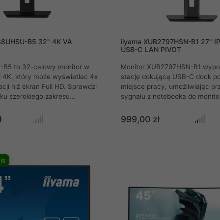
88UHSU-B5 32" 4K VA
iiyama XUB2797HSN-B1 27" I
USB-C LAN PIVOT
B5 to 32-calowy monitor w
Monitor XUB2797HSN-B1 wypo
i 4K, który może wyświetlać 4x
stację dokującą USB-C dock po
cji niż ekran Full HD. Sprawdzi
miejsce pracy, umożliwiając pr
ku szerokiego zakresu
sygnału z notebooka do monito
wymagających
zasilania i ładowania notebook
nego obszaru widzenia, takich
za pomocą tylko jednego kabla
ł
999,00 zł
ywanie materiałów do druku,
jeśli monitor jest podłączony do
D/CAM, wirtualizacja danych
pomocą kabla LAN, notebook r
ania graficznego i stron
zostanie automatycznie podłącz
h. Matryca VA zapewnia
Dzięki wyjściu DisplayPort moż
is
wzorowanie kolorów, wysoki
rozszerzyć swój pulpit, tworząc
stu i szerokie kąty widzenia.
złożoną z dwóch monitorów. Po
yPort i gniazdo słuchawkowe
regulacją wysokości 150 mm z 
ompatybilność z różnymi
obrotu, dzięki czemu łatwo do
i platformami medialnymi.
pozycję ekranu do własnych pre
wysokości 150 mm wyposażona