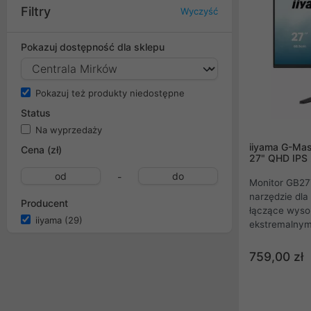
Filtry
Wyczyść
Pokazuj dostępność dla sklepu
Pokazuj też produkty niedostępne
Status
Na wyprzedaży
iiyama G-Ma
Cena (zł)
27" QHD IPS
-
Monitor GB2
narzędzie dl
Producent
łączące wyso
iiyama
(29)
ekstremalnym
200 Hz. Matry
błyskawicznym
759,00 zł
zapewnia krys
ruchu bez iry
nowoczesnym 
obrazu oraz f