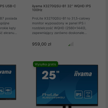
IPS USB-C
iiyama X3270QSU-B1 32" WQHD IPS
100Hz
B7 posiada
ProLite X3270QSU-B1 to 31,5-calowy
spójne
monitor wyposażony w panel IPS i
rokie kąty
rozdzielczość WQHD (2560x1440),
ść ekranu
zapewniający zarówno doskonałe
egulowanej
odwzorowanie kolorów z szerokimi kątami
obrotu i
widzenia, jak i zauważalnie ostrzejszy obraz,
959,00 zł
stronność i
który idealnie nadaje się do rozwiązań
a doskonałą
zwiększających produktywność,
cznych CAD i
wymagających aplikacji biurowych i
iach
finansowych. Z kolei panel bez migotania z
Wysyłka gratis
 w sektorze
funkcją redukcji niebieskiego światła
zmniejsza zmęczenie oczu.