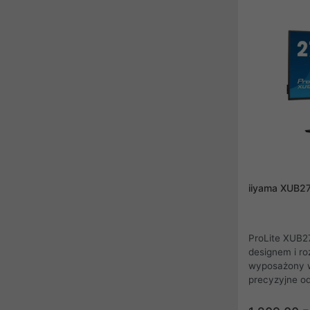
ciemnych sce
przewagę nad
konstrukcja z
dopełnia cało
komfort podcz
sportowych.
iiyama XUB2
ProLite XUB2
designem i ro
wyposażony w
precyzyjne od
kąty widzenia
kontrastu i ja