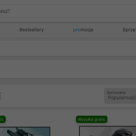
Bestsellery
pro
mocje
Sprzę
Sortowanie
is
Wysyłka gratis