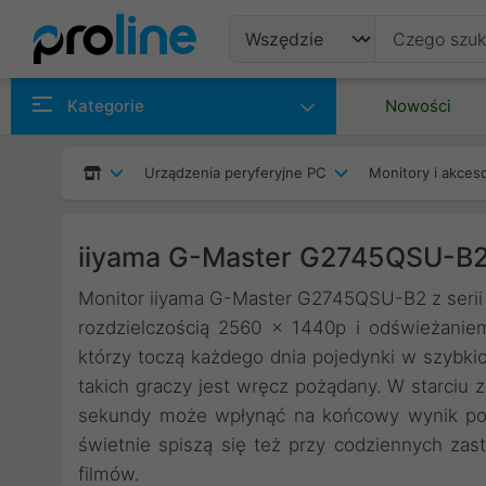
Produkty
Kategorie
Nowości
Producenci
Urządzenia peryferyjne PC
Monitory i akceso
Kategorie
iiyama G-Master G2745QSU-B2
Monitor iiyama G-Master G2745QSU-B2 z serii B
rozdzielczością 2560 x 1440p i odświeżanie
którzy toczą każdego dnia pojedynki w szybkich
takich graczy jest wręcz pożądany. W starciu
sekundy może wpłynąć na końcowy wynik poty
świetnie spiszą się też przy codziennych za
filmów.