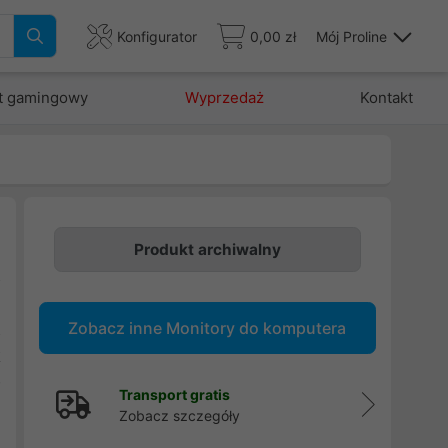
Konfigurator
0,00 zł
Mój Proline
t gamingowy
Wyprzedaż
Kontakt
Produkt archiwalny
z
,
Zobacz inne Monitory do komputera
z
k
D
Transport gratis
u
Zobacz szczegóły