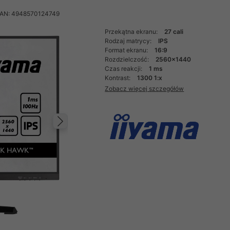
AN: 4948570124749
Przekątna ekranu:
27 cali
Rodzaj matrycy:
IPS
Format ekranu:
16:9
Rozdzielczość:
2560x1440
Czas reakcji:
1 ms
Kontrast:
1300 1:x
Zobacz więcej szczegółów
Następny