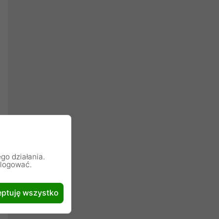
go działania.
alogować.
ptuję wszystko