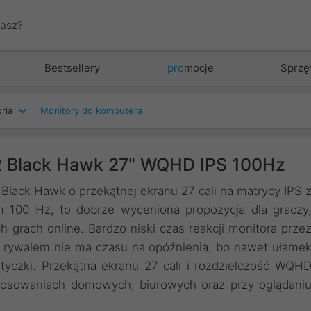
Bestsellery
pro
mocje
Sprzę
ria
Monitory do komputera
 Black Hawk 27" WQHD IPS 100Hz
lack Hawk o przekątnej ekranu 27 cali na matrycy IPS 
m 100 Hz, to dobrze wyceniona propozycja dla graczy
 grach online. Bardzo niski czas reakcji monitora prze
 z rywalem nie ma czasu na opóźnienia, bo nawet ułame
czki. Przekątna ekranu 27 cali i rozdzielczość WQH
stosowaniach domowych, biurowych oraz przy oglądani