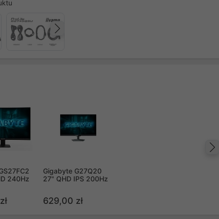
uktu
Następny
 GS27FC2
Gigabyte G27Q20
HD 240Hz
27" QHD IPS 200Hz
zł
629,00 zł