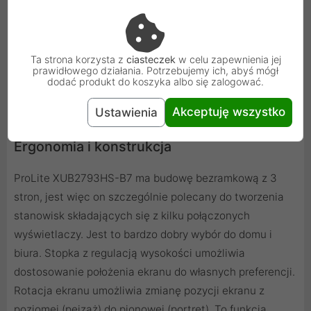
obszarami obrazu. A dzięki wysokiej jasności na
poziomie 300 cd/m², monitor może być używany również
w dobrze oświetlonych pomieszczeniach bez
Ta strona korzysta z
ciasteczek
w celu zapewnienia jej
konieczności rezygnacji z czytelności wyświetlanych
prawidłowego działania. Potrzebujemy ich, abyś mógł
dodać produkt do koszyka albo się zalogować.
treści.
Akceptuję wszystko
Ustawienia
Ergonomia i konstrukcja
ProLite XUB2793HS-B7 ma budowę bezramkową z 3
stron, jest więc on szczególnie polecany do tworzenia
stanowisk składających się z kilku połączonych
wyświetlaczy. Jest to bardzo dobry wybór do domu i
biura. Stopka z regulacją wysokości umożliwia
dostosowanie położenia ekranu do własnych preferencji.
Rotacja ekranu umożliwia zmianę pozycji ekranu z
poziomej (pejzaż) do pionowej (portret). To funkcja