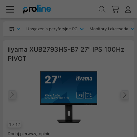
Urządzenia peryferyjne PC
Monitory i akcesoria
iiyama XUB2793HS-B7 27" IPS 100Hz
PIVOT
Poprzedni
Na
1 z 12
Dodaj pierwszą opinię