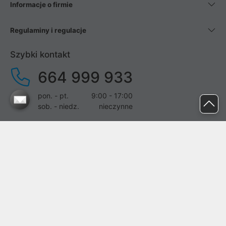
Informacje o firmie
Regulaminy i regulacje
Szybki kontakt
664 999 933
pon. - pt.
9:00 - 17:00
sob. - niedz.
nieczynne
pomoc@proline.pl
Dołącz do nas
Zgłoś błąd na stronie
Proline SA z siedzibą w Mirkowie (55-095), przy ul. Brzozowej 5,
wpisana do rejestru przedsiębiorców Krajowego Rejestru Sądowego