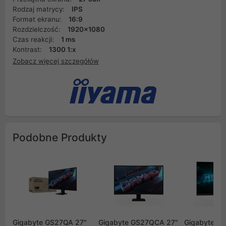
Rodzaj matrycy:
IPS
Format ekranu:
16:9
Rozdzielczość:
1920x1080
Czas reakcji:
1 ms
Kontrast:
1300 1:x
Zobacz więcej szczegółów
Podobne Produkty
Gigabyte GS27QA 27"
Gigabyte GS27QCA 27"
Gigabyte G