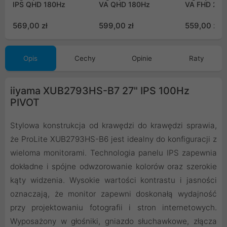
IPS QHD 180Hz
VA QHD 180Hz
VA FHD 24
569,00 zł
599,00 zł
559,00 zł
Opis
Cechy
Opinie
Raty
iiyama XUB2793HS-B7 27" IPS 100Hz
PIVOT
Stylowa konstrukcja od krawędzi do krawędzi sprawia,
że ProLite XUB2793HS-B6 jest idealny do konfiguracji z
wieloma monitorami. Technologia panelu IPS zapewnia
dokładne i spójne odwzorowanie kolorów oraz szerokie
kąty widzenia. Wysokie wartości kontrastu i jasności
oznaczają, że monitor zapewni doskonałą wydajność
przy projektowaniu fotografii i stron internetowych.
Wyposażony w głośniki, gniazdo słuchawkowe, złącza