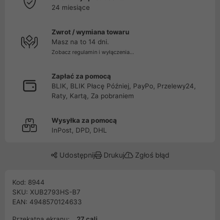
24 miesiące
Zwrot / wymiana towaru
Masz na to 14 dni.
Zobacz regulamin i wyłączenia...
Zapłać za pomocą
BLIK, BLIK Płacę Później, PayPo, Przelewy24,
Raty, Kartą, Za pobraniem
Wysyłka za pomocą
InPost, DPD, DHL
Udostępnij
Drukuj
Zgłoś błąd
Kod: 8944
SKU: XUB2793HS-B7
EAN: 4948570124633
Przekątna ekranu:
27 cali