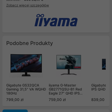
Zobacz więcej szczegółów
Podobne Produkty
Gigabyte GS32QCA
iiyama G-Master
Gigabyte G
Gaming 31,5" VA WQHD
GB2771QSU-B1 Red
IPS QHD 24
180Hz
Eagle 27" QHD IPS
200Hz
799,00 zł
759,00 zł
839,00 zł