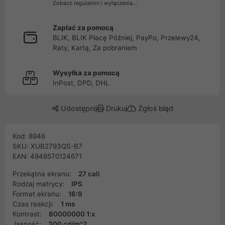
Zobacz regulamin i wyłączenia...
Zapłać za pomocą
BLIK, BLIK Płacę Później, PayPo, Przelewy24,
Raty, Kartą, Za pobraniem
Wysyłka za pomocą
InPost, DPD, DHL
Udostępnij
Drukuj
Zgłoś błąd
Kod: 8946
SKU: XUB2793QS-B7
EAN: 4948570124671
Przekątna ekranu:
27 cali
Rodzaj matrycy:
IPS
Format ekranu:
16:9
Czas reakcji:
1 ms
Kontrast:
80000000 1:x
Jasność:
300 cd/m^2