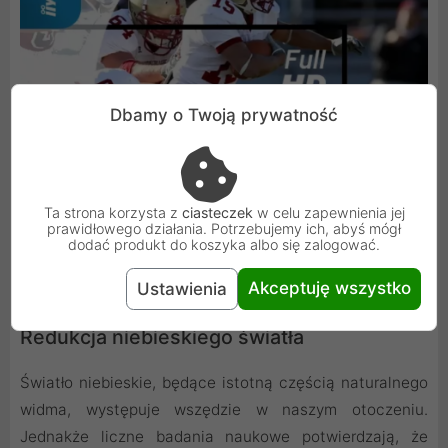
Dbamy o Twoją prywatność
Ta strona korzysta z
ciasteczek
w celu zapewnienia jej
prawidłowego działania. Potrzebujemy ich, abyś mógł
dodać produkt do koszyka albo się zalogować.
Akceptuję wszystko
Ustawienia
Redukcja niebieskiego światła
Światło niebieskie, będące istotną częścią naturalnego
widma, występuje wszędzie w naszym otoczeniu.
Jednakże liczne badania naukowe potwierdzają, że