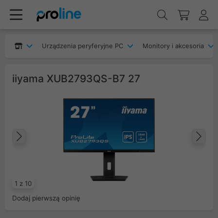
Urządzenia peryferyjne PC
Monitory i akcesoria
iiyama XUB2793QS-B7 27
Poprzedni
Na
1 z 10
Dodaj pierwszą opinię