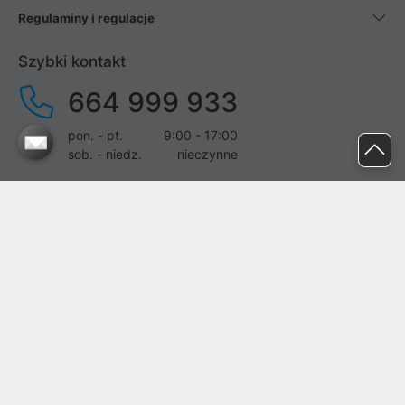
Regulaminy i regulacje
Szybki kontakt
664 999 933
pon. - pt.
9:00 - 17:00
sob. - niedz.
nieczynne
pomoc@proline.pl
Dołącz do nas
Zgłoś błąd na stronie
Proline SA z siedzibą w Mirkowie (55-095), przy ul. Brzozowej 5,
wpisana do rejestru przedsiębiorców Krajowego Rejestru Sądowego
przez Sąd Rejonowy dla Wrocławia-Fabrycznej we Wrocławiu, VI
Wydział Gospodarczy Krajowego Rejestru Sądowego pod nr KRS: