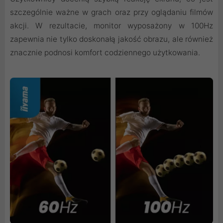
szczególnie ważne w grach oraz przy oglądaniu filmów
akcji. W rezultacie, monitor wyposażony w 100Hz
zapewnia nie tylko doskonałą jakość obrazu, ale również
znacznie podnosi komfort codziennego użytkowania.